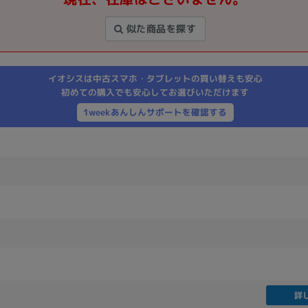
製造、販売メーカーの絞り込み
似た商品を探す
Pana
TOSHIBA
Apple
SONY
VAIO
Asus
HP
イオシスは中古スマホ・タブレットの買い替えも安心
初めての購入でも安心してお選びいただけます
1weekあんしんサポートを確認する
ドライブ
ドライブの絞り込み
DVD-マルチ
BD-ROM
BD−R
DVDスーパーマルチ
その他
CPU
CPUの絞り込み
Apple M1
Apple M2
ンク
Cランク
Ryzen 9
詳