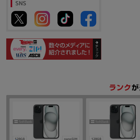
SNS
128GB
nanoSIM
128GB