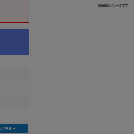
※画像はイメージです
sonic
FUJITSU
Lenovo
DVD-ROM
DVD±RW
Ryzen 7
Ryzen 5
Core i9
しく見る