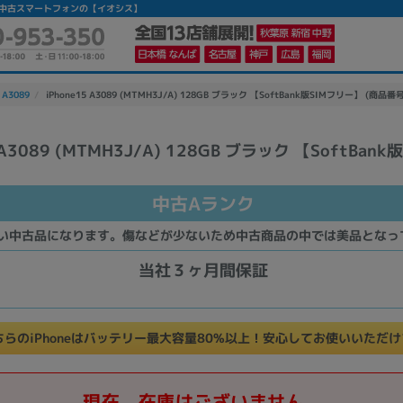
Aランク】|中古スマートフォンの【イオシス】
 A3089
iPhone15 A3089 (MTMH3J/A) 128GB ブラック 【SoftBank版SIMフリー】 (商品番号
 A3089 (MTMH3J/A) 128GB ブラック 【SoftBank
かんたんパソコン検索に切り替える
中古Aランク
カテゴリー
い中古品になります。傷などが少ないため中古商品の中では美品となっ
商品ジャンルの絞り込み
当社３ヶ月間保証
ノートPC
デスクPC
モニター
ちらのiPhoneはバッテリー最大容量80%以上！安心してお使いいただ
メーカー
現在、在庫はございません。