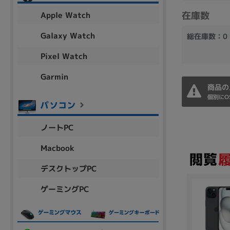
アウトレット
在庫数
Apple Watch
Galaxy Watch
総在庫数：0
Pixel Watch
OS
OSの絞り込み
Garmin
商品の
Chr
Win 11
Win 10
MacOS
Win 7
Win 8
個別にO
容量
ノートPC
~
Macbook
デスクトップPC
価格
ゲーミングPC
円 ～
円