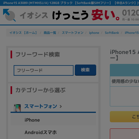
iPhone15 A3089 (MTMH3J/A) 128GB ブラック 【SoftBank版SIMフリー】 【中古
イオシス 【ホーム】
商品一覧
スマートフォン
iphone
SoftBank
iPhone15
iPhone15
フリーワード検索
ー】
検索
フリーワード
使用感の少な
カテゴリーから選ぶ
除外ワード
人気の検索ワード：
Let's note
EliteBook
MacBook
こ
iPhone
Androidスマホ
シリーズ