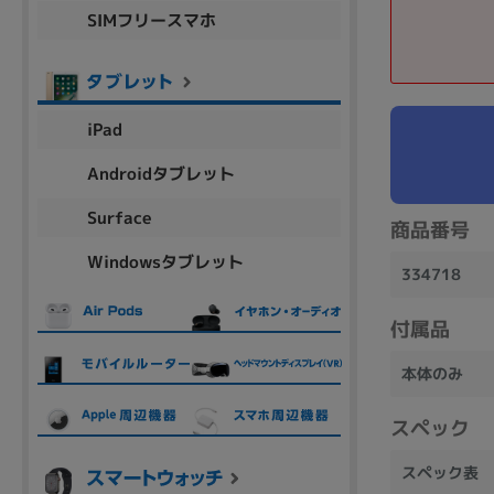
SIMフリースマホ
商品シリーズ名・ブランド名の絞り込み。
Let's note
dynabook
Thinkpad
LAVIE
FMV
macbook
Inspiron
aspire
iPad
Androidタブレット
機能・特徴
Surface
商品番号
商品の搭載機能による絞り込み
Windowsタブレット
Webカメラ内蔵
334718
付属品
本体のみ
ランク
スペック
商品状態の絞り込み
スペック表
新品/未使用
Aランク
Bラ
未使用
中古
新品