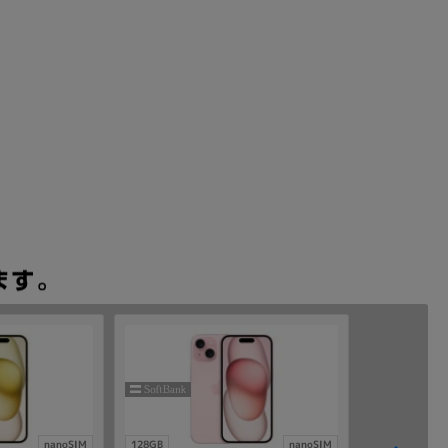
nanoSIM
128GB
nanoSIM