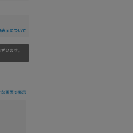
の他
数表示について
ございます。
きな画面で表示
 から
 まで