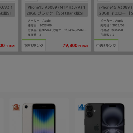
J/A) 1
iPhone15 A3089 (MTMH3J/A) 1
iPhone15 A3089 
nk版SI
28GB ブラック 【SoftBank版SI
28GB イエロー 【So
Mフリー】
Mフリー】
メーカー：Apple
メーカー：Apple
発売日：2023/09
発売日：2023/09
付属品: 本体のみ
付属品: 箱/USB-C充電ケーブル(1m)/SIMカードツール/マニュアル
在庫数：4
在庫数：3
00
79,800
中古Bランク
中古Bランク
(税込)
(税込)
円
円