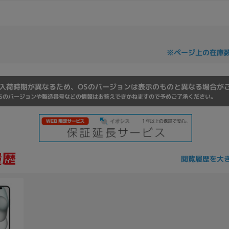
Core i7
Core i5
Core i3
そ
※ページ上の在庫
メモリ
~
入荷時期が異なるため、OSのバージョンは表示のものと異なる場合が
omeOS
その他
Sのバージョンや製造番号などの情報はお答えできかねますので予めご了承ください。
モニタサイズ
~
閲覧履歴を大
発売日
月
年
月
年