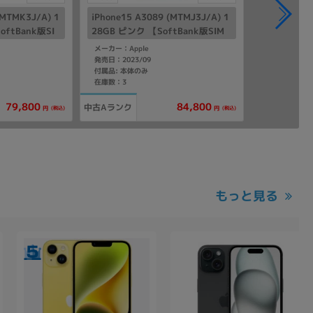
(MTMK3J/A) 1
iPhone15 A3089 (MTMJ3J/A) 1
ftBank版SI
28GB ピンク 【SoftBank版SIM
フリー】
メーカー：Apple
発売日：2023/09
付属品: 本体のみ
在庫数：3
79,800
84,800
中古Aランク
(税込)
(税込)
円
円
もっと見る