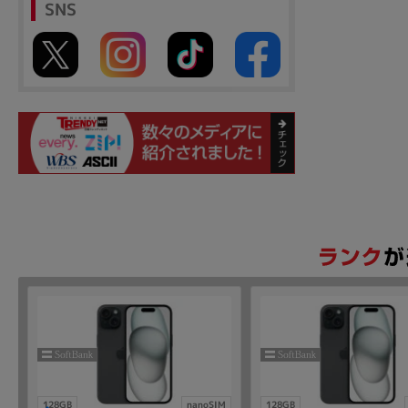
SNS
128GB
nanoSIM
128GB