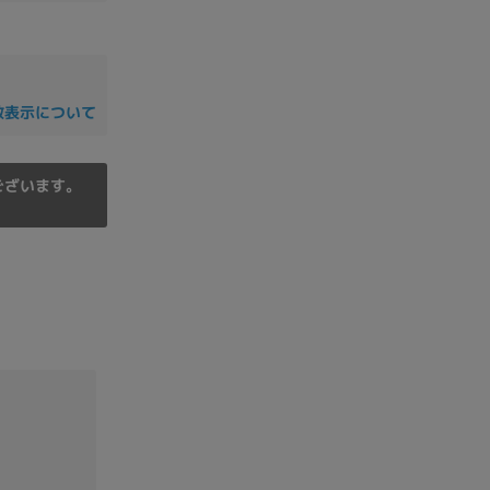
の他
数表示について
ございます。
 から
 まで