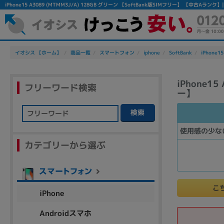
iPhone15 A3089 (MTMM3J/A) 128GB グリーン 【SoftBank版SIMフリー】 【中古
イオシス 【ホーム】
商品一覧
スマートフォン
iphone
SoftBank
iPhone15
iPhone15
フリーワード検索
ー】
検索
フリーワード
使用感の少な
カテゴリーから選ぶ
除外ワード
人気の検索ワード：
Let's note
EliteBook
MacBook
こ
iPhone
Androidスマホ
シリーズ