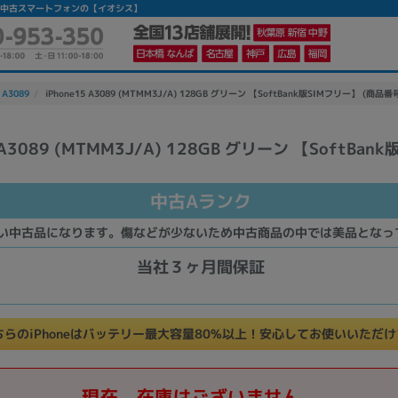
Aランク】|中古スマートフォンの【イオシス】
 A3089
iPhone15 A3089 (MTMM3J/A) 128GB グリーン 【SoftBank版SIMフリー】 (商品番号
 A3089 (MTMM3J/A) 128GB グリーン 【SoftBan
かんたんパソコン検索に切り替える
中古Aランク
カテゴリー
い中古品になります。傷などが少ないため中古商品の中では美品となっ
商品ジャンルの絞り込み
当社３ヶ月間保証
ノートPC
デスクPC
モニター
ちらのiPhoneはバッテリー最大容量80%以上！安心してお使いいただ
メーカー
現在、在庫はございません。