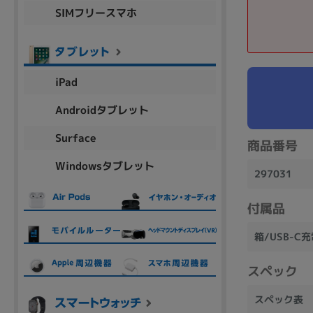
SIMフリースマホ
商品シリーズ名・ブランド名の絞り込み。
Let's note
dynabook
Thinkpad
LAVIE
FMV
macbook
Inspiron
aspire
iPad
Androidタブレット
機能・特徴
Surface
商品番号
商品の搭載機能による絞り込み
Windowsタブレット
Webカメラ内蔵
297031
付属品
箱/USB-C
ランク
スペック
商品状態の絞り込み
スペック表
新品/未使用
Aランク
Bラ
未使用
中古
新品