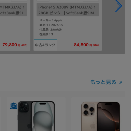
(MTMK3J/A) 1
iPhone15 A3089 (MTMJ3J/A) 1
ftBank版SI
28GB ピンク 【SoftBank版SIM
フリー】
メーカー：Apple
発売日：2023/09
付属品: 本体のみ
在庫数：3
79,800
84,800
中古Aランク
(税込)
(税込)
円
円
もっと見る