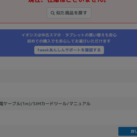
製造、販売メーカーの絞り込み
似た商品を探す
Pana
TOSHIBA
Apple
SONY
VAIO
Asus
HP
イオシスは中古スマホ・タブレットの買い替えも安心
初めての購入でも安心してお選びいただけます
1weekあんしんサポートを確認する
ドライブ
ドライブの絞り込み
DVD-マルチ
BD-ROM
BD−R
DVDスーパーマルチ
その他
充電ケーブル(1m)/SIMカードツール/マニュアル
CPU
CPUの絞り込み
Apple M1
Apple M2
ンク
Cランク
Ryzen 9
詳