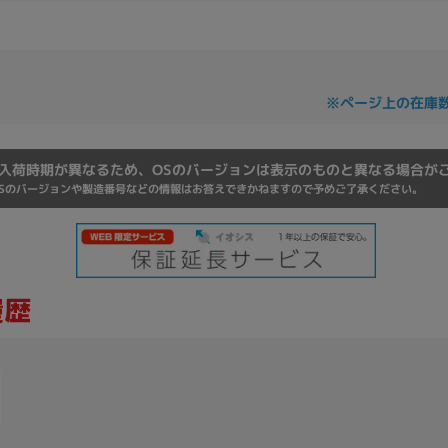
Core i7
Core i5
Core i3
そ
※ページ上の在庫
メモリ
~
入荷時期が異なるため、OSのバージョンは表示のものと異なる場合が
omeOS
その他
Sのバージョンや製造番号などの情報はお答えできかねますので予めご了承ください。
モニタサイズ
~
発売日
月
年
月
年