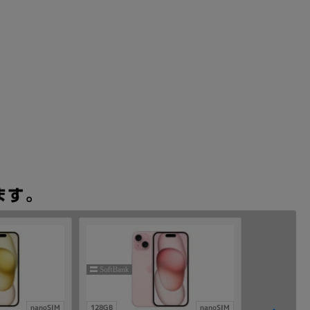
nanoSIM
128GB
nanoSIM