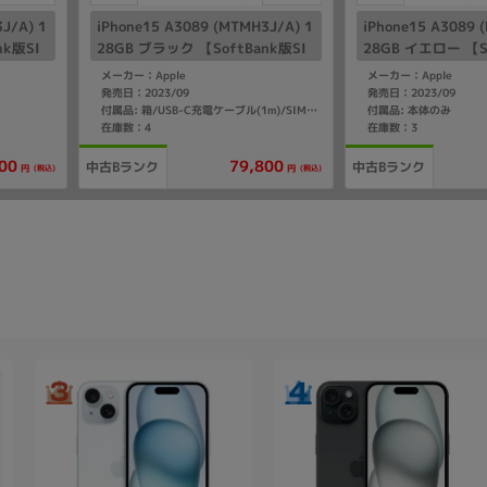
J/A) 1
iPhone15 A3089 (MTMH3J/A) 1
iPhone15 A3089 
nk版SI
28GB ブラック 【SoftBank版SI
28GB イエロー 【So
Mフリー】
Mフリー】
メーカー：Apple
メーカー：Apple
発売日：2023/09
発売日：2023/09
付属品: 本体のみ
付属品: 箱/USB-C充電ケーブル(1m)/SIMカードツール/マニュアル
在庫数：4
在庫数：3
00
79,800
中古Bランク
中古Bランク
(税込)
(税込)
円
円