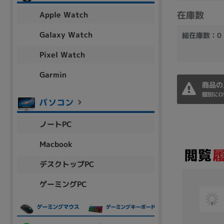
アウトレット
在庫数
Apple Watch
Galaxy Watch
総在庫数：0
Pixel Watch
OS
OSの絞り込み
Garmin
商品の
Chr
Win 11
Win 10
MacOS
Win 7
Win 8
個別にO
容量
ノートPC
~
Macbook
デスクトップPC
価格
ゲーミングPC
円 ～
円