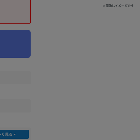
※画像はイメージです
sonic
FUJITSU
Lenovo
DVD-ROM
DVD±RW
Ryzen 7
Ryzen 5
Core i9
しく見る