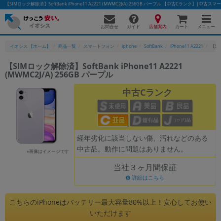
【SIMロック解除済】SoftBank iPhone11 A2221 (MWMC2J/A) 256GB パープル 【中古Cランク】|
お問合せ
店舗案内
メニュー
ガイド
カート
イオシス 【ホーム】
商品一覧
スマートフォン
iphone
SoftBank
iPhone11 A2221
【SI
【SIMロック解除済】SoftBank iPhone11 A2221
(MWMC2J/A) 256GB パープル
かんたんパソコン検索に切り替える
中古Cランク
フリーワード
除外ワード
経年劣化に該当しない傷、汚れなどのある
中古品。動作に問題はありません。
人気の検索ワード：
Let's note
EliteBook
MacBook
※画像はイメージです
当社３ヶ月間保証
カテゴリー
詳細はこちら
商品ジャンルの絞り込み
「スマートフォン」「タブレット」など
こちらのiPhoneはバッテリー最大容量80%以上！安心してお使い
シリーズ
いただけます
商品シリーズ名・ブランド名の絞り込み。