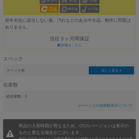
~
経年劣化に該当しない傷、汚れなどのある中古品。動作に問題は
容量
ありません。
~
当社３ヶ月間保証
詳細はこちら
モニタサイズ
スペック
~
スペック表
詳しく見る
価格
在庫数
円 ～
円
総在庫数：0
※ページ上の在庫数表示について
発売日
月 から
年
商品の入荷時期が異なるため、OSのバージョンは表示の
ものと異なる場合がございます。
月 まで
年
個別にOSのバージョンや製造番号などの情報はお答えできかねますので予