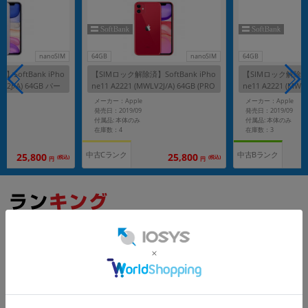
nanoSIM
64GB
nanoSIM
64GB
SoftBank iPho
【SIMロック解除済】SoftBank iPho
【SIMロック解除済】S
LX2J/A) 64GB パー
ne11 A2221 (MWLV2J/A) 64GB (PRO
ne11 A2221 (MWL
DUCT)RED
プル
メーカー：Apple
メーカー：Apple
発売日：2019/09
発売日：2019/09
付属品: 本体のみ
付属品: 本体のみ
在庫数：4
在庫数：3
中古Cランク
中古Bランク
25,800
25,800
(税込)
(税込)
円
円
もっと見る
iPhone