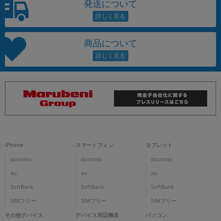
発送について
商品について
iPhone
スマートフォン
タブレット
docomo
docomo
docomo
au
au
au
SoftBank
SoftBank
SoftBank
SIMフリー
SIMフリー
SIMフリー
その他デバイス
デバイス周辺機器
パソコン