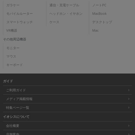
ガラケー
通信・充電ケーブル
ノートPC
モバイルルーター
ヘッドホン・イヤホン
MacBook
スマートウォッチ
ケース
デスクトップ
VR機器
Mac
その他周辺機器
モニター
マウス
キーボード
ガイド
ご利用ガイド
メディア掲載情報
特集ページ一覧
イオシスについて
会社概要
店舗案内