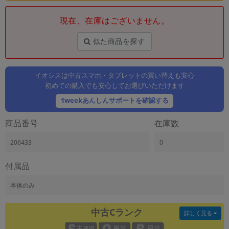
「iPhone」「Xperia」「Galaxy」など
現在、在庫はございません。
メーカー
製造、販売メーカーの絞り込み
「Apple」「SONY」「SHARP」など
似た商品を探す
機能・特徴
商品の搭載機能による絞り込み
イオシスは中古スマホ・タブレットの買い替えも安心
「5G対応」「防水」「ワンセグ」など
初めての購入でも安心してお選びいただけます
ドライブ
1weekあんしんサポートを確認する
ドライブの絞り込み
商品番号
在庫数
ランク
商品状態の絞り込み
206433
0
「新品」「未使用」「中古」など
CPU
付属品
CPUの絞り込み
本体のみ
OS
OSの絞り込み
中古Cランク
詳しく見る
メモリ