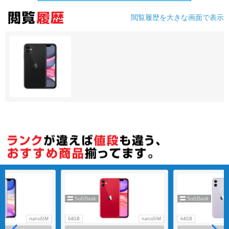
閲覧履歴を大きな画面で表示
各項目のチェックボックスは「or検索」となります。
ただし機能別のみ「and検索」となります。
nanoSIM
64GB
nanoSIM
64GB