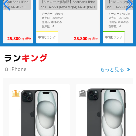
SoftBank iPho
【SIMロック解除済】SoftBank iPho
【SIMロック解除済】S
LX2J/A) 64GB パー
ne11 A2221 (MWLV2J/A) 64GB (PRO
ne11 A2221 (MWL
DUCT)RED
プル
メーカー：Apple
メーカー：Apple
発売日：2019/09
発売日：2019/09
付属品: 本体のみ
付属品: 本体のみ
在庫数：4
在庫数：4
中古Cランク
中古Bランク
25,800
25,800
(税込)
(税込)
円
円
もっと見る
iPhone