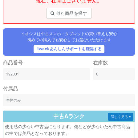
現在、在庫はございません。
「iPhone」「Xperia」「Galaxy」など
メーカー
似た商品を探す
製造、販売メーカーの絞り込み
「Apple」「SONY」「SHARP」など
イオシスは中古スマホ・タブレットの買い替えも安心
機能・特徴
初めての購入でも安心してお選びいただけます
商品の搭載機能による絞り込み
「5G対応」「防水」「ワンセグ」など
1weekあんしんサポートを確認する
ドライブ
商品番号
在庫数
ドライブの絞り込み
192031
0
ランク
商品状態の絞り込み
「新品」「未使用」「中古」など
付属品
CPU
本体のみ
CPUの絞り込み
中古Aランク
OS
詳しく見る
OSの絞り込み
使用感の少ない中古品になります。傷などが少ないため中古商品
の中では美品となっております。
メモリ