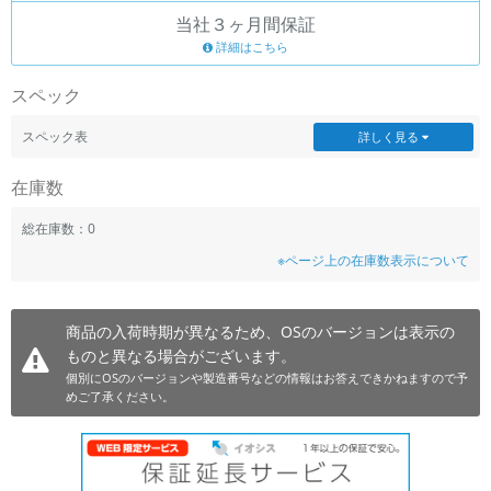
当社３ヶ月間保証
~
詳細はこちら
容量
スペック
~
スペック表
詳しく見る
モニタサイズ
在庫数
~
総在庫数：0
※ページ上の在庫数表示について
価格
円 ～
円
商品の入荷時期が異なるため、OSのバージョンは表示の
ものと異なる場合がございます。
個別にOSのバージョンや製造番号などの情報はお答えできかねますので予
発売日
めご了承ください。
月 から
年
月 まで
年