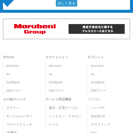
iPhone
スマートフォン
タブレット
docomo
docomo
docomo
au
au
au
SoftBank
SoftBank
SoftBank
SIMフリー
SIMフリー
SIMフリー
その他デバイス
デバイス周辺機器
パソコン
ガラケー
通信・充電ケーブル
ノートPC
モバイルルーター
ヘッドホン・イヤホン
MacBook
スマートウォッチ
ケース
デスクトップ
VR機器
Mac