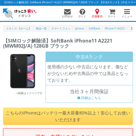
【SIMロック解除済】SoftBank iPhone11 A2221 (MWM02J/A) 128GB ブラック 【中古Aランク】|中
お問合せ
店舗案内
メニュー
ガイド
カート
イオシス 【ホーム】
商品一覧
スマートフォン
iphone
SoftBank
iPhone11 A2221
【SI
【SIMロック解除済】SoftBank iPhone11 A2221
(MWM02J/A) 128GB ブラック
かんたんパソコン検索に切り替える
中古Aランク
使用感の少ない中古品になります。傷など
フリーワード
が少ないため中古商品の中では美品となっ
ております。
除外ワード
当社３ヶ月間保証
人気の検索ワード：
Let's note
EliteBook
MacBook
※画像はイメージです
詳細はこちら
カテゴリー
商品ジャンルの絞り込み
こちらのiPhoneはバッテリー最大容量80%以上！安心してお使い
「スマートフォン」「タブレット」など
いただけます
シリーズ
商品シリーズ名・ブランド名の絞り込み。