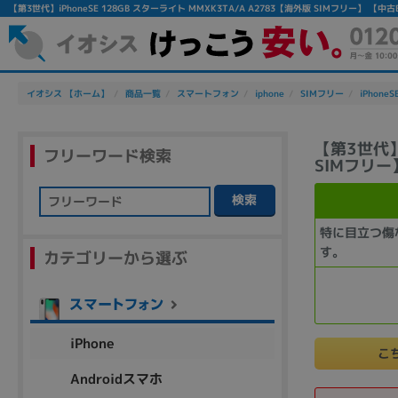
【第3世代】iPhoneSE 128GB スターライト MMXK3TA/A A2783【海外版 SIMフリー】
イオシス 【ホーム】
商品一覧
スマートフォン
iphone
SIMフリー
iPhoneS
【第3世代】i
フリーワード検索
SIMフリー
検索
フリーワード
特に目立つ傷
す。
カテゴリーから選ぶ
除外ワード
人気の検索ワード：
Let's note
EliteBook
MacBook
iPhone
こ
Androidスマホ
シリーズ