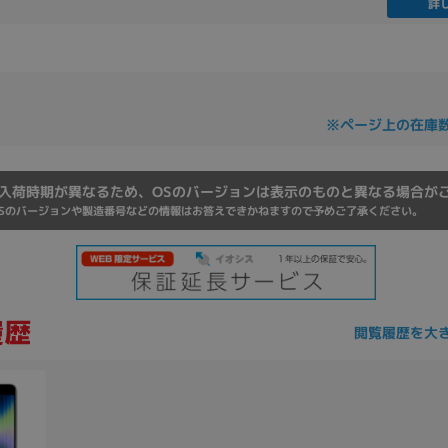
詳
Core i7
Core i5
Core i3
そ
メモリ
※ページ上の在庫
~
omeOS
その他
入荷時期が異なるため、OSのバージョンは表示のものと異なる場合が
Sのバージョンや製造番号などの情報はお答えできかねますので予めご了承ください。
モニタサイズ
~
閲覧履歴を大
発売日
月
年
月
年