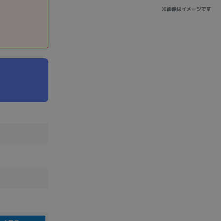
※画像はイメージです
sonic
FUJITSU
Lenovo
DVD-ROM
DVD±RW
Ryzen 7
Ryzen 5
Core i9