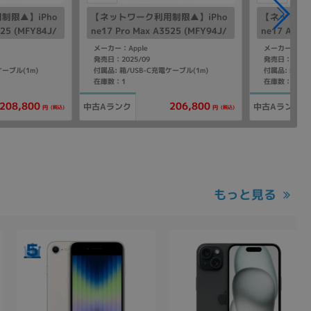
制限▲】iPho
【ネットワーク利用制限▲】iPho
【ネットワー
525 (MFY84J/
ne17 Pro Max A3525 (MFY94J/
ne17 A351
ー 【au版SIMフ
A) 256GB コズミックオレンジ
B ラベンダー
メーカー：Apple
メーカー：App
【docomo版SIMフリー】
フリー】
発売日：2025/09
発売日：2025/
ケーブル(1m)
付属品: 箱/USB-C充電ケーブル(1m)
付属品: 箱/US
在庫数：1
在庫数：1
208,800
206,800
中古Aランク
中古Aランク
(税込)
(税込)
円
円
もっと見る