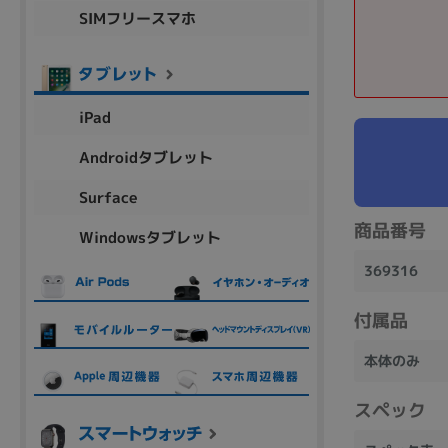
SIMフリースマホ
商品シリーズ名・ブランド名の絞り込み。
Let's note
dynabook
Thinkpad
LAVIE
FMV
macbook
Inspiron
aspire
iPad
Androidタブレット
機能・特徴
Surface
商品の搭載機能による絞り込み
商品番号
Windowsタブレット
Webカメラ内蔵
369316
付属品
本体のみ
ランク
商品状態の絞り込み
スペック
新品/未使用
Aランク
Bラ
未使用
中古
新品