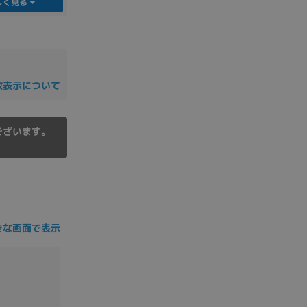
しく見る
の他
数表示について
ございます。
きな画面で表示
 から
 まで