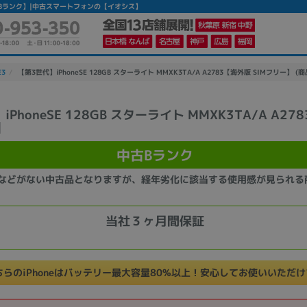
 【中古Bランク】|中古スマートフォンの【イオシス】
E3
【第3世代】iPhoneSE 128GB スターライト MMXK3TA/A A2783【海外版 SIMフリー】 (商品
PhoneSE 128GB スターライト MMXK3TA/A A2
】
かんたんパソコン検索に切り替える
中古Bランク
カテゴリー
などがない中古品となりますが、経年劣化に該当する使用感が見られる
商品ジャンルの絞り込み
ノートPC
デスクPC
モニター
当社３ヶ月間保証
ちらのiPhoneはバッテリー最大容量80%以上！安心してお使いいただ
メーカー