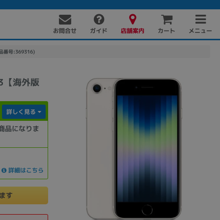
お問合せ
店舗案内
メニュー
ガイド
カート
番号:369316)
783【海外版
詳しく見る
商品になりま
PC周辺機器
PCパーツ
ソフト
詳細はこちら
けます