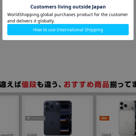
nanoSIM
512GB
256GB