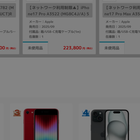
782 (M
【ネットワーク利用制限▲】iPho
【ネットワーク利用
UCT)R
ne17 Pro A3522 (MG8C4J/A) 5
ne17 Pro Max A3
12GB ディープブルー 【SoftBan
A) 256GB シルバ
メーカー：Apple
メーカー：Apple
k版SIMフリー】
リー】
発売日：2025/09
発売日：2025/09
付属品: 箱/USB-C充電ケーブル(1m)
付属品: 箱/USB-C充電
付属品: 箱/USB-C - Lightningケーブル/SIMカードツール/マニュアル
在庫数：1
在庫数：1
223,800
00
未使用品
未使用品
(税込)
(税込)
円
円