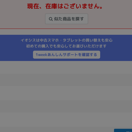
現在、在庫はございません。
製造、販売メーカーの絞り込み
Pana
TOSHIBA
Apple
SONY
VAIO
似た商品を探す
Asus
HP
イオシスは中古スマホ・タブレットの買い替えも安心
初めての購入でも安心してお選びいただけます
ドライブ
1weekあんしんサポートを確認する
ドライブの絞り込み
DVD-マルチ
BD-ROM
BD−R
DVDスーパーマルチ
その他
CPU
CPUの絞り込み
Apple M1
Apple M2
ンク
Cランク
Ryzen 9