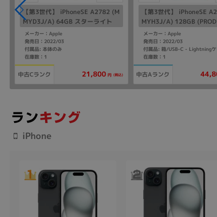
M
【第3世代】 iPhoneSE A2782 (M
【第3世代】 iPhoneSE A2
MYD3J/A) 64GB スターライト
MYH3J/A) 128GB (PROD
【国内版SIMフリー】
ED 【国内版SIMフリー】
メーカー：Apple
メーカー：Apple
発売日：2022/03
発売日：2022/03
付属品: 本体のみ
SB-C - Lightningケーブル/SIMカードツール/マニュアル
在庫数：1
在庫数：1
21,800
44,8
中古Cランク
中古Aランク
込)
(税込)
円
iPhone