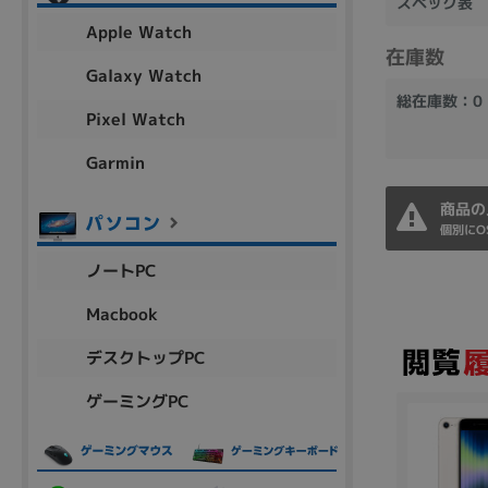
スペック表
アウトレット
Apple Watch
在庫数
Galaxy Watch
総在庫数：0
Pixel Watch
OS
OSの絞り込み
Garmin
Chr
Win 11
Win 10
MacOS
Win 7
Win 8
商品の
個別にO
容量
ノートPC
~
Macbook
デスクトップPC
価格
ゲーミングPC
円 ～
円