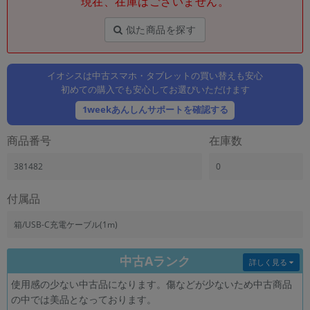
現在、在庫はございません。
「iPhone」「Xperia」「Galaxy」など
メーカー
似た商品を探す
製造、販売メーカーの絞り込み
「Apple」「SONY」「SHARP」など
イオシスは中古スマホ・タブレットの買い替えも安心
機能・特徴
初めての購入でも安心してお選びいただけます
商品の搭載機能による絞り込み
「5G対応」「防水」「ワンセグ」など
1weekあんしんサポートを確認する
ドライブ
商品番号
在庫数
ドライブの絞り込み
381482
0
ランク
商品状態の絞り込み
「新品」「未使用」「中古」など
付属品
CPU
箱/USB-C充電ケーブル(1m)
CPUの絞り込み
中古Aランク
OS
詳しく見る
OSの絞り込み
使用感の少ない中古品になります。傷などが少ないため中古商品
の中では美品となっております。
メモリ