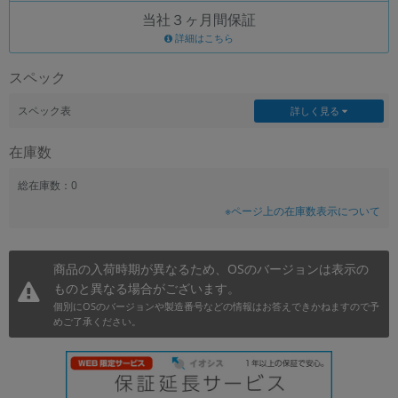
当社３ヶ月間保証
~
詳細はこちら
容量
スペック
~
スペック表
詳しく見る
モニタサイズ
在庫数
~
総在庫数：0
※ページ上の在庫数表示について
価格
円 ～
円
商品の入荷時期が異なるため、OSのバージョンは表示の
ものと異なる場合がございます。
個別にOSのバージョンや製造番号などの情報はお答えできかねますので予
発売日
めご了承ください。
月 から
年
月 まで
年