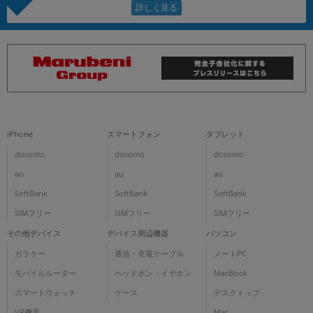
iPhone
スマートフォン
タブレット
docomo
docomo
docomo
au
au
au
SoftBank
SoftBank
SoftBank
SIMフリー
SIMフリー
SIMフリー
その他デバイス
デバイス周辺機器
パソコン
ガラケー
通信・充電ケーブル
ノートPC
モバイルルーター
ヘッドホン・イヤホン
MacBook
スマートウォッチ
ケース
デスクトップ
VR機器
Mac