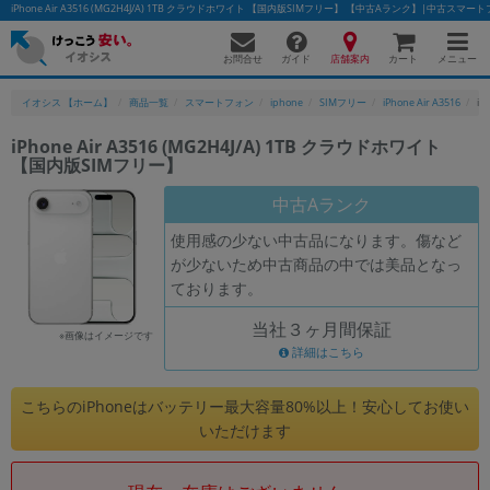
iPhone Air A3516 (MG2H4J/A) 1TB クラウドホワイト 【国内版SIMフリー】 【中古Aランク】|中古ス
お問合せ
店舗案内
メニュー
ガイド
カート
イオシス 【ホーム】
商品一覧
スマートフォン
iphone
SIMフリー
iPhone Air A3516
iP
iPhone Air A3516 (MG2H4J/A) 1TB クラウドホワイト
【国内版SIMフリー】
かんたんパソコン検索に切り替える
中古Aランク
使用感の少ない中古品になります。傷など
フリーワード
が少ないため中古商品の中では美品となっ
ております。
除外ワード
当社３ヶ月間保証
人気の検索ワード：
Let's note
EliteBook
MacBook
※画像はイメージです
詳細はこちら
カテゴリー
商品ジャンルの絞り込み
こちらのiPhoneはバッテリー最大容量80%以上！安心してお使い
「スマートフォン」「タブレット」など
いただけます
シリーズ
商品シリーズ名・ブランド名の絞り込み。