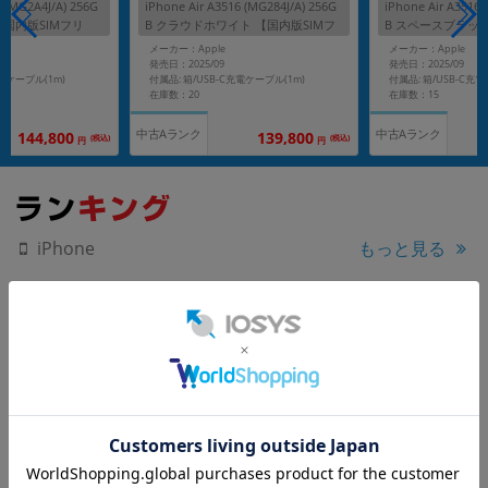
6 (MG2A4J/A) 256G
iPhone Air A3516 (MG284J/A) 256G
iPhone Air A3516 
【国内版SIMフリ
B クラウドホワイト 【国内版SIMフ
B スペースブラック
リー】
リー】
メーカー：Apple
メーカー：Apple
発売日：2025/09
発売日：2025/09
充電ケーブル(1m)
付属品: 箱/USB-C充電ケーブル(1m)
付属品: 箱/USB-C充
在庫数：20
在庫数：15
中古Aランク
中古Aランク
144,800
139,800
(税込)
(税込)
円
円
もっと見る
iPhone