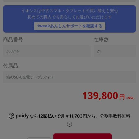
「iPhone」「Xperia」「Galaxy」など
イオシスは中古スマホ・タブレットの買い替えも安心
メーカー
初めての購入でも安心してお選びいただけます
製造、販売メーカーの絞り込み
「Apple」「SONY」「SHARP」など
1weekあんしんサポートを確認する
機能・特徴
商品番号
在庫数
商品の搭載機能による絞り込み
「5G対応」「防水」「ワンセグ」など
380719
21
ドライブ
付属品
ドライブの絞り込み
ランク
箱/USB-C充電ケーブル(1m)
商品状態の絞り込み
「新品」「未使用」「中古」など
139,800
円
（税込）
CPU
CPUの絞り込み
なら
12回払いで月々11,703円
から。分割手数料無料
OS
OSの絞り込み
メモリ