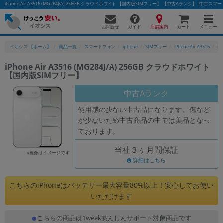
iPhone Air A3516 (MG284J/A) 256GB クラウドホワイト 【国内版SIMフリー】 【中古Aランク】|中
お問合せ
店舗案内
メニュー
ガイド
カート
イオシス 【ホーム】
商品一覧
スマートフォン
iphone
SIMフリー
iPhone Air A3516
iP
iPhone Air A3516 (MG284J/A) 256GB クラウドホワイト
【国内版SIMフリー】
かんたんパソコン検索に切り替える
中古Aランク
使用感の少ない中古品になります。傷など
フリーワード
が少ないため中古商品の中では美品となっ
ております。
除外ワード
当社３ヶ月間保証
人気の検索ワード：
Let's note
EliteBook
MacBook
※画像はイメージです
詳細はこちら
カテゴリー
商品ジャンルの絞り込み
こちらのiPhoneはバッテリー最大容量80%以上！安心してお使い
「スマートフォン」「タブレット」など
いただけます
シリーズ
こちらの商品は1weekあんしんサポート対象商品です
商品シリーズ名・ブランド名の絞り込み。