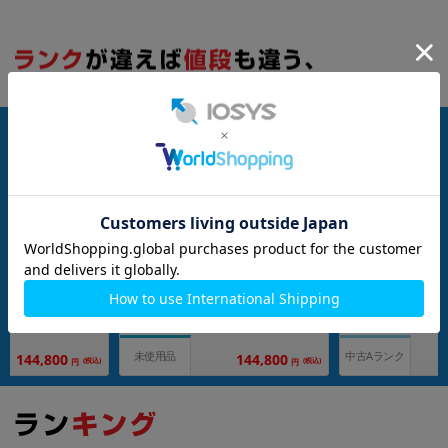
SIMFREE
SIMFREE
256GB
256GB
6 (MG2A4J/A) 256G
iPhone Air A3516 (MG284J/A) 256G
iPhone Air A3516 
【国内版SIMフリ
B クラウドホワイト 【国内版SIMフ
B クラウドホワイト
リー】
リー】
メーカー：Apple
メーカー：Apple
発売日：2025/09
発売日：2025/09
充電ケーブル(1m)
付属品: 箱/USB-C充電ケーブル(1m)
付属品: 箱/USB-C充
在庫数：23
在庫数：21
未使用品
中古Aランク
144,800
144,800
(税込)
(税込)
円
円