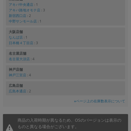
アキバ中央通店
: 1
アキバ路地オモテ店
: 3
新宿西口店
: 2
中野サンモール店
: 1
大阪店舗
なんば店
: 1
日本橋４丁目店
: 3
名古屋店舗
名古屋大須店
: 4
神戸店舗
神戸三宮店
: 4
広島店舗
広島本通店
: 2
※ページ上の在庫数表示について
商品の入荷時期が異なるため、OSのバージョンは表示の
ものと異なる場合がございます。