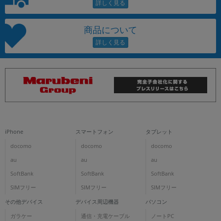
商品について
iPhone
スマートフォン
タブレット
docomo
docomo
docomo
au
au
au
SoftBank
SoftBank
SoftBank
SIMフリー
SIMフリー
SIMフリー
その他デバイス
デバイス周辺機器
パソコン
ガラケー
通信・充電ケーブル
ノートPC