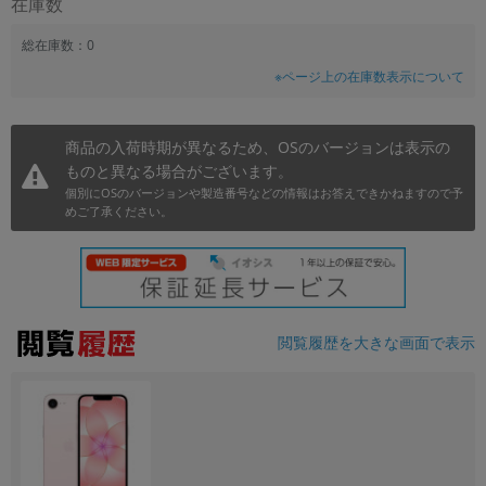
在庫数
~
総在庫数：0
※ページ上の在庫数表示について
容量
~
商品の入荷時期が異なるため、OSのバージョンは表示の
ものと異なる場合がございます。
モニタサイズ
個別にOSのバージョンや製造番号などの情報はお答えできかねますので予
~
めご了承ください。
価格
円 ～
円
閲覧履歴を大きな画面で表示
発売日
月 から
年
月 まで
年