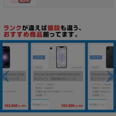
各項目のチェックボックスは「or検索」となります。
ただし機能別のみ「and検索」となります。
SIMFREE
SIMFREE
256GB
nanoSIM
256GB
5 (MHRN4J/A) 256G
iPhone17e A3575 (MHRP4J/A) 256G
iPhone17e A3575 
内版SIMフリー】
B ホワイト 【国内版SIMフリー】
B ブラック 【国内
メーカー：Apple
メーカー：Apple
発売日：2026/03
発売日：2026/03
充電ケーブル(1m)
付属品: 箱/USB-C充電ケーブル(1m)
付属品: 本体のみ
在庫数：4
在庫数：3
中古Aランク
中古Aランク
103,800
103,800
(税込)
(税込)
円
円