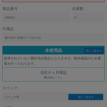
「iPhone」「Xperia」「Galaxy」など
商品番号
在庫数
メーカー
製造、販売メーカーの絞り込み
400893
0
「Apple」「SONY」「SHARP」など
機能・特徴
付属品
商品の搭載機能による絞り込み
「5G対応」「防水」「ワンセグ」など
箱/USB-C充電ケーブル(1m)
ドライブ
未使用品
ドライブの絞り込み
詳しく見る
使用されていない開封済み商品となりますが、動作確認のため通
ランク
電を行っております。
商品状態の絞り込み
「新品」「未使用」「中古」など
当社６ヶ月保証
CPU
詳細はこちら
CPUの絞り込み
スペック
OS
OSの絞り込み
スペック表
詳しく見る
メモリ