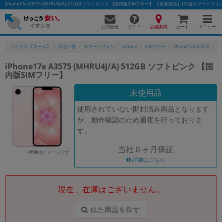
iPhone17e A3575 (MHRU4J/A) 512GB ソフトピンク 【国内版SIMフリー】 【未使用品】|中古スマート
お問合せ
店舗案内
メニュー
ガイド
カート
イオシス 【ホーム】
商品一覧
スマートフォン
iphone
SIMフリー
iPhone17e A3575
i
iPhone17e A3575 (MHRU4J/A) 512GB ソフトピンク 【国
内版SIMフリー】
かんたんパソコン検索に切り替える
未使用品
使用されていない開封済み商品となります
フリーワード
が、動作確認のため通電を行っておりま
す。
除外ワード
当社６ヶ月保証
人気の検索ワード：
Let's note
EliteBook
MacBook
※画像はイメージです
詳細はこちら
カテゴリー
商品ジャンルの絞り込み
「スマートフォン」「タブレット」など
現在、在庫はございません。
シリーズ
似た商品を探す
商品シリーズ名・ブランド名の絞り込み。