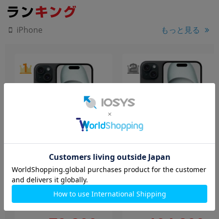
もっと見る
iPhone
iPhone15 A3089
iPhone15 Plus A3093
(MTMH3J/A) 128GB ブラッ
(MU083VC/A) 128GB ブラ
ク 【Rakuten版SIMフリ
ック【カナダ版 SIMフリ
ー】
ー】
128GB
中古Bランク
128GB
新品