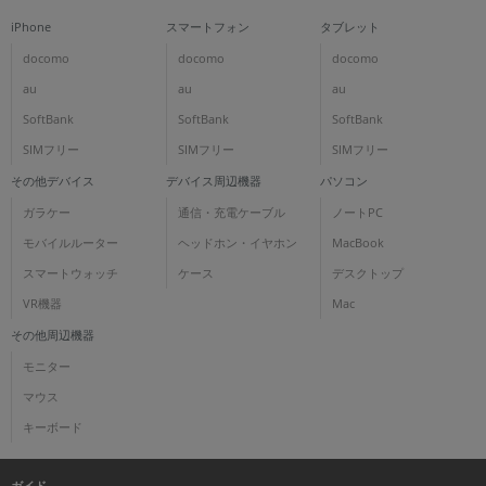
iPhone
スマートフォン
タブレット
docomo
docomo
docomo
au
au
au
SoftBank
SoftBank
SoftBank
SIMフリー
SIMフリー
SIMフリー
その他デバイス
デバイス周辺機器
パソコン
ガラケー
通信・充電ケーブル
ノートPC
モバイルルーター
ヘッドホン・イヤホン
MacBook
スマートウォッチ
ケース
デスクトップ
VR機器
Mac
その他周辺機器
モニター
マウス
キーボード