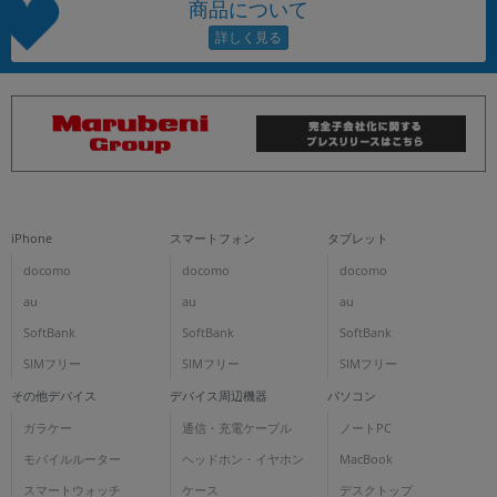
商品について
iPhone
スマートフォン
タブレット
docomo
docomo
docomo
au
au
au
SoftBank
SoftBank
SoftBank
SIMフリー
SIMフリー
SIMフリー
その他デバイス
デバイス周辺機器
パソコン
ガラケー
通信・充電ケーブル
ノートPC
モバイルルーター
ヘッドホン・イヤホン
MacBook
スマートウォッチ
ケース
デスクトップ