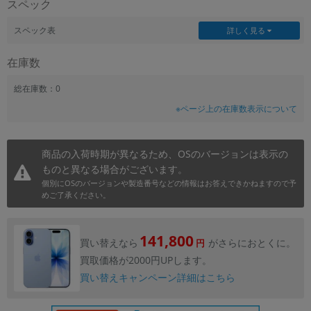
スペック
~
スペック表
詳しく見る
容量
在庫数
~
総在庫数：0
※ページ上の在庫数表示について
モニタサイズ
~
商品の入荷時期が異なるため、OSのバージョンは表示の
価格
ものと異なる場合がございます。
個別にOSのバージョンや製造番号などの情報はお答えできかねますので予
円 ～
円
めご了承ください。
141,800
買い替えなら
がさらにおとくに。
円
発売日
買取価格が2000円UPします。
月 から
年
買い替えキャンペーン詳細はこちら
月 まで
年