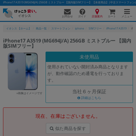
iPhone17 A3519 (MG694J/A) 256GB ミストブルー 【国内版SIMフリー】 【未使用品】|中古スマートフ
お問合せ
店舗案内
メニュー
ガイド
カート
イオシス 【ホーム】
商品一覧
スマートフォン
iphone
SIMフリー
iPhone17 A3519
iP
iPhone17 A3519 (MG694J/A) 256GB ミストブルー 【国内
版SIMフリー】
かんたんパソコン検索に切り替える
未使用品
使用されていない開封済み商品となります
フリーワード
が、動作確認のため通電を行っておりま
す。
除外ワード
当社６ヶ月保証
人気の検索ワード：
Let's note
EliteBook
MacBook
※画像はイメージです
詳細はこちら
カテゴリー
商品ジャンルの絞り込み
「スマートフォン」「タブレット」など
現在、在庫はございません。
シリーズ
似た商品を探す
商品シリーズ名・ブランド名の絞り込み。