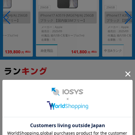
256GB
256GB
(MG684J/A) 256GB
iPhone17 A3519 (MG674J/A) 256GB
iPhone17 A3519 (
SIMフリー】
ブラック 【国内版SIMフリー】
ブラック 【国内版
メーカー：Apple
メーカー：Apple
発売日：2025/09
発売日：2025/09
充電ケーブル(1m)
付属品: 箱/USB-C充電ケーブル(1m)
付属品: 箱/USB-C充
在庫数：15
在庫数：15
中古Aランク
未使用品
139,800
141,800
(税込)
(税込)
円
円
もっと見る
iPhone