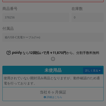
「iPhone」「Xperia」「Galaxy」など
商品番号
在庫数
メーカー
製造、販売メーカーの絞り込み
378256
0
「Apple」「SONY」「SHARP」など
機能・特徴
付属品
商品の搭載機能による絞り込み
「5G対応」「防水」「ワンセグ」など
箱/USB-C充電ケーブル(1m)
ドライブ
ドライブの絞り込み
なら
12回払いで月々11,870円
から。分割手数料無料
ランク
商品状態の絞り込み
「新品」「未使用」「中古」など
未使用品
詳しく見る
CPU
使用されていない開封済み商品となりますが、動作確認のため通
CPUの絞り込み
電を行っております。
OS
当社６ヶ月保証
OSの絞り込み
詳細はこちら
メモリ