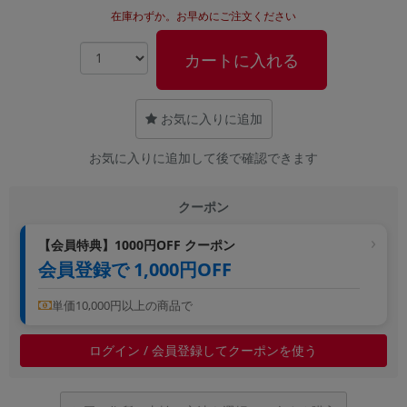
在庫わずか。お早めにご注文ください
~
カートに入れる
容量
~
お気に入りに追加
モニタサイズ
お気に入りに追加して後で確認できます
~
クーポン
価格
【会員特典】1000円OFF クーポン
円 ～
円
会員登録で 1,000円OFF
単価10,000円以上の商品で
発売日
ログイン / 会員登録してクーポンを使う
月 から
年
月 まで
年