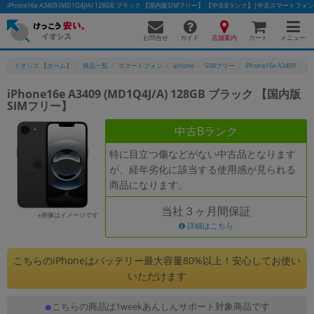
iPhone16e A3409 (MD1Q4J/A) 128GB ブラック 【国内版SIMフリー】 【中古Bランク】|中古スマート
お問合せ
店舗案内
メニュー
ガイド
カート
イオシス 【ホーム】
商品一覧
スマートフォン
iphone
SIMフリー
iPhone16e A3409
i
iPhone16e A3409 (MD1Q4J/A) 128GB ブラック 【国内版
SIMフリー】
かんたんパソコン検索に切り替える
中古Bランク
特に目立つ傷などがない中古品となります
フリーワード
が、経年劣化に該当する使用感が見られる
商品になります。
除外ワード
当社３ヶ月間保証
人気の検索ワード：
Let's note
EliteBook
MacBook
※画像はイメージです
詳細はこちら
カテゴリー
商品ジャンルの絞り込み
こちらのiPhoneはバッテリー最大容量80%以上！安心してお使い
「スマートフォン」「タブレット」など
いただけます
シリーズ
こちらの商品は1weekあんしんサポート対象商品です
商品シリーズ名・ブランド名の絞り込み。