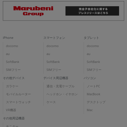
iPhone
スマートフォン
タブレット
docomo
docomo
docomo
au
au
au
SoftBank
SoftBank
SoftBank
SIMフリー
SIMフリー
SIMフリー
その他デバイス
デバイス周辺機器
パソコン
ガラケー
通信・充電ケーブル
ノートPC
モバイルルーター
ヘッドホン・イヤホン
MacBook
スマートウォッチ
ケース
デスクトップ
VR機器
Mac
その他周辺機器
モニター