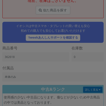
現在、在庫はございません。
「iPhone」「Xperia」「Galaxy」など
メーカー
似た商品を探す
製造、販売メーカーの絞り込み
「Apple」「SONY」「SHARP」など
イオシスは中古スマホ・タブレットの買い替えも安心
機能・特徴
初めての購入でも安心してお選びいただけます
商品の搭載機能による絞り込み
「5G対応」「防水」「ワンセグ」など
1weekあんしんサポートを確認する
ドライブ
商品番号
在庫数
ドライブの絞り込み
362618
0
ランク
商品状態の絞り込み
「新品」「未使用」「中古」など
付属品
CPU
本体のみ
CPUの絞り込み
中古Aランク
OS
詳しく見る
OSの絞り込み
使用感の少ない中古品になります。傷などが少ないため中古商品
の中では美品となっております。
メモリ