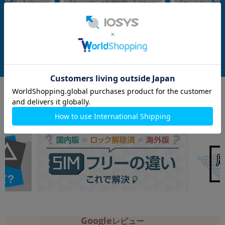
制限▲】iPhone
【ネットワーク利用制限▲】iPhone
【ネットワーク利用制
G8C4J/A) 512GB デ
17 Pro Max A3525 (MFY84J/A) 256G
17 Pro Max A3525 
ftBank版SIMフリ
B シルバー 【au版SIMフリー】
B コズミックオレン
メーカー：Apple
メーカー：Apple
SIMフリー】
発売日：2025/09
発売日：2025/09
充電ケーブル(1m)
付属品: 箱/USB-C充電ケーブル(1m)
付属品: 箱/USB-C充
在庫数：1
在庫数：1
中古Aランク
未使用品
223,800
208,800
(税込)
(税込)
円
円
Google
レビュー