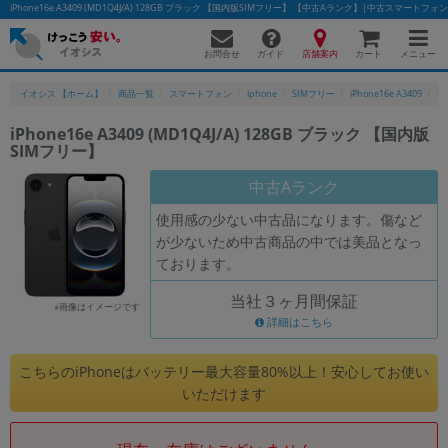
iPhone16e A3409 (MD1Q4J/A) 128GB ブラック 【国内版SIMフリー】 【中古Aランク】|中古スマート
お問合せ
店舗案内
メニュー
ガイド
カート
イオシス 【ホーム】
商品一覧
スマートフォン
iphone
SIMフリー
iPhone16e A3409
i
iPhone16e A3409 (MD1Q4J/A) 128GB ブラック 【国内版
SIMフリー】
かんたんパソコン検索に切り替える
中古Aランク
使用感の少ない中古品になります。傷など
フリーワード
が少ないため中古商品の中では美品となっ
ております。
除外ワード
当社３ヶ月間保証
人気の検索ワード：
Let's note
EliteBook
MacBook
※画像はイメージです
詳細はこちら
カテゴリー
商品ジャンルの絞り込み
こちらのiPhoneはバッテリー最大容量80%以上！安心してお使い
「スマートフォン」「タブレット」など
いただけます
シリーズ
商品シリーズ名・ブランド名の絞り込み。