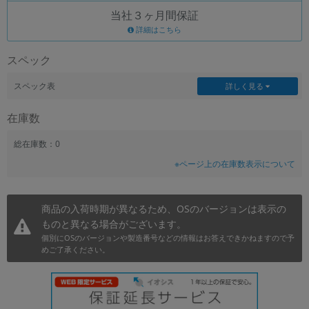
当社３ヶ月間保証
~
詳細はこちら
容量
スペック
~
スペック表
詳しく見る
モニタサイズ
在庫数
~
総在庫数：0
※ページ上の在庫数表示について
価格
円 ～
円
商品の入荷時期が異なるため、OSのバージョンは表示の
ものと異なる場合がございます。
個別にOSのバージョンや製造番号などの情報はお答えできかねますので予
発売日
めご了承ください。
月 から
年
月 まで
年