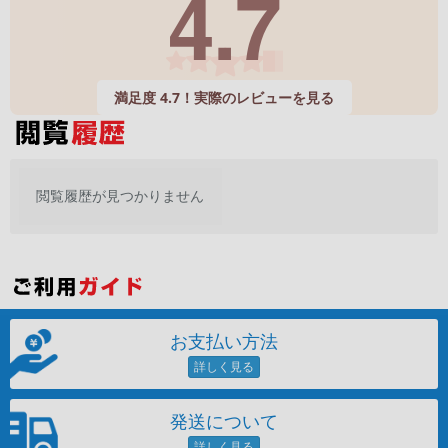
4.7
「iPhone」「Xperia」「Galaxy」など
メーカー
製造、販売メーカーの絞り込み
「Apple」「SONY」「SHARP」など
満足度 4.7！実際のレビューを見る
機能・特徴
商品の搭載機能による絞り込み
「5G対応」「防水」「ワンセグ」など
ドライブ
閲覧履歴が見つかりません
ドライブの絞り込み
ランク
商品状態の絞り込み
「新品」「未使用」「中古」など
CPU
お支払い方法
CPUの絞り込み
OS
OSの絞り込み
発送について
メモリ