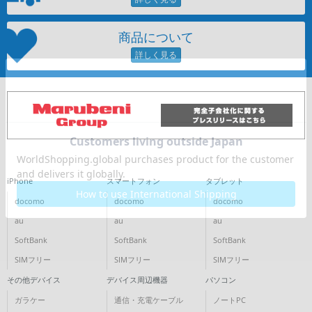
~
商品について
容量
~
モニタサイズ
~
価格
iPhone
スマートフォン
タブレット
円 ～
円
docomo
docomo
docomo
au
au
au
SoftBank
SoftBank
SoftBank
発売日
SIMフリー
SIMフリー
SIMフリー
月 から
年
その他デバイス
デバイス周辺機器
パソコン
ガラケー
通信・充電ケーブル
ノートPC
月 まで
年