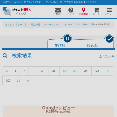
SIMフリー /iPhone(アイフォン)スマートフォン 商品一覧│中古スマホ販売の【イオシス】
お問合せ
店舗案内
メニュー
ガイド
カート
イオシス 【ホーム】
商品一覧
スマートフォン
iphone
SIMフリー
iPhone16 A3286
かんたんパソコン検索に切り替える
並び順
絞込み
検索結果
全
1258
件
フリーワード
45
46
47
48
49
50
51
...
«
1
2
除外ワード
人気の検索ワード：
Let's note
EliteBook
MacBook
52
53
»
カテゴリー
商品ジャンルの絞り込み
「スマートフォン」「タブレット」など
Google
レビュー
シリーズ
9,520件
(12/24時点)
商品シリーズ名・ブランド名の絞り込み。