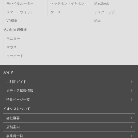
モバイルルーター
ヘッドホン・イヤホン
MacBook
各項目のチェックボックスは「or検索」となります。
スマートウォッチ
ケース
デスクトップ
ただし機能別のみ「and検索」となります。
VR機器
Mac
その他周辺機器
モニター
マウス
キーボード
ガイド
ご利用ガイド
メディア掲載情報
特集ページ一覧
イオシスについて
会社概要
店舗案内
事業所一覧