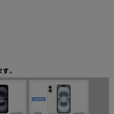
SIMFREE
nanoSIM
128GB
nanoSIM