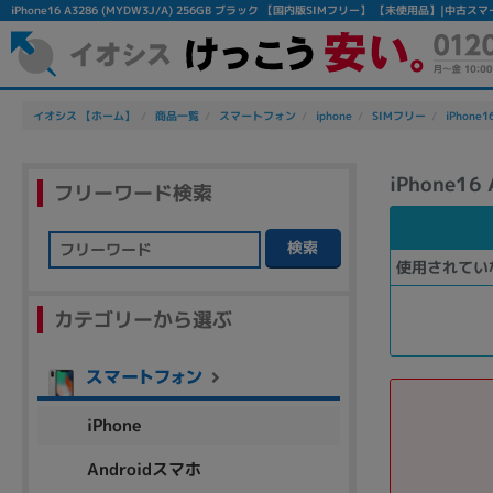
iPhone16 A3286 (MYDW3J/A) 256GB ブラック 【国内版SIMフリー】 【未使用品】|
イオシス 【ホーム】
商品一覧
スマートフォン
iphone
SIMフリー
iPhone1
iPhone1
フリーワード検索
検索
使用されてい
フリーワード
カテゴリーから選ぶ
除外ワード
人気の検索ワード：
Let's note
EliteBook
MacBook
iPhone
Androidスマホ
シリーズ