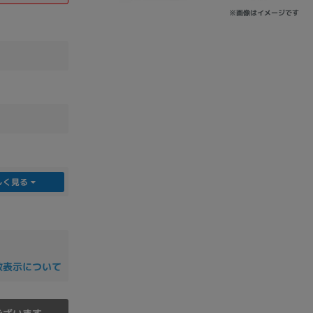
※画像はイメージです
sonic
FUJITSU
Lenovo
DVD-ROM
DVD±RW
しく見る
数表示について
Ryzen 7
Ryzen 5
Core i9