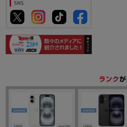
SNS
SIMFREE
SIMFREE
128GB
nanoSIM
128GB