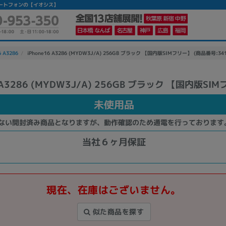
中古スマートフォンの【イオシス】
6 A3286
iPhone16 A3286 (MYDW3J/A) 256GB ブラック 【国内版SIMフリー】 (商品番号:341
6 A3286 (MYDW3J/A) 256GB ブラック 【国内版SI
かんたんパソコン検索に切り替える
未使用品
ない開封済み商品となりますが、動作確認のため通電を行っております
カテゴリー
商品ジャンルの絞り込み
当社６ヶ月保証
ノートPC
デスクPC
モニター
現在、在庫はございません。
似た商品を探す
メーカー