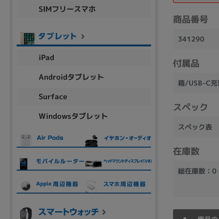
SIMフリースマホ
商品シリーズ名・ブランド名の絞り込み。
商品番号
Let's note
dynabook
Thinkpad
LAVIE
FMV
341290
macbook
Inspiron
aspire
iPad
付属品
Androidタブレット
箱/USB-C
機能・特徴
Surface
商品の搭載機能による絞り込み
スペック
Windowsタブレット
Webカメラ内蔵
スペック表
在庫数
総在庫数：0
ランク
商品状態の絞り込み
新品/未使用
Aランク
Bラ
未使用
中古
新品