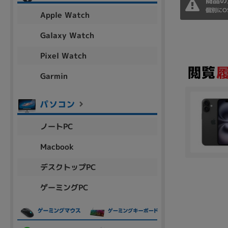
商品の
アウトレット
個別にO
Apple Watch
Galaxy Watch
Pixel Watch
OS
OSの絞り込み
Garmin
Chr
Win 11
Win 10
MacOS
Win 7
Win 8
容量
ノートPC
~
Macbook
デスクトップPC
価格
ゲーミングPC
円 ～
円