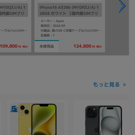
(MYDQ3J/A) 1
iPhone16 A3286 (MYDR3J/A) 1
国内版SIMフリ
28GB ホワイト 【国内版SIMフリ
ー】
メーカー：Apple
発売日：2024/09
付属品: 箱/USB-C充電ケーブル(1m)/SIMカードツール
付属品: 箱/USB-C充電ケーブル(1m)/SIMカードツール
在庫数：7
109,800
124,800
未使用品
(税込)
(税込)
円
円
もっと見る