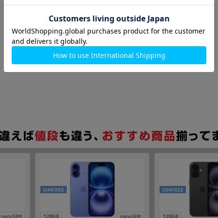
SIMFREE
SIMFREE
nanoSIM
128GB
nanoSIM
128GB