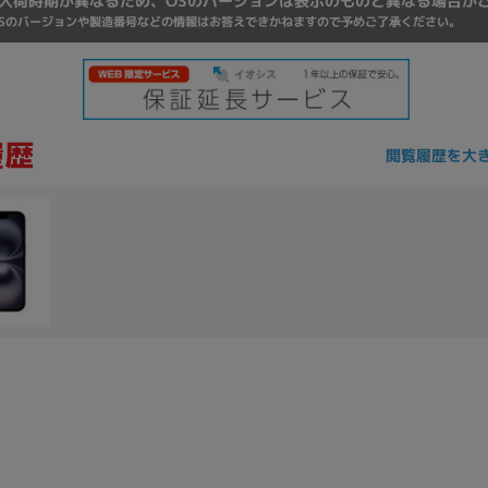
入荷時期が異なるため、OSのバージョンは表示のものと異なる場合が
Core i7
Core i5
Core i3
そ
Sのバージョンや製造番号などの情報はお答えできかねますので予めご了承ください。
メモリ
閲覧履歴を大
~
omeOS
その他
モニタサイズ
~
発売日
月
年
月
年