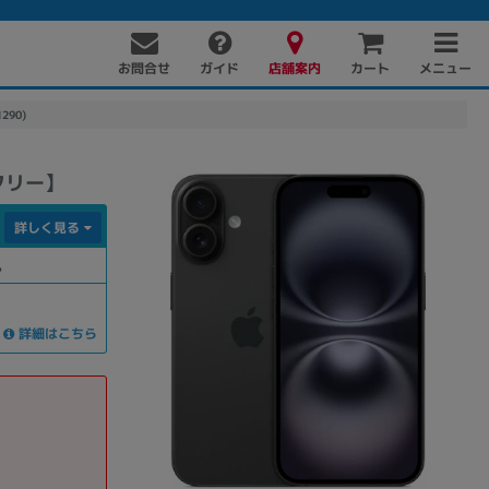
お問合せ
店舗案内
メニュー
ガイド
カート
290)
Mフリー】
詳しく見る
。
詳細はこちら
PC周辺機器
PCパーツ
ソフト