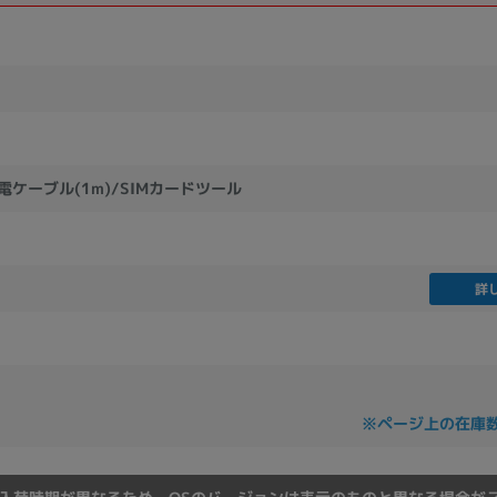
製造、販売メーカーの絞り込み
Pana
TOSHIBA
Apple
SONY
VAIO
Asus
HP
充電ケーブル(1m)/SIMカードツール
ドライブ
ドライブの絞り込み
DVD-マルチ
BD-ROM
BD−R
詳
DVDスーパーマルチ
その他
CPU
※ページ上の在庫
CPUの絞り込み
Apple M1
Apple M2
ンク
Cランク
Ryzen 9