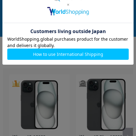
版SIMフリー】
ルーチタニウム 【
メーカー：Apple
メーカー：Apple
ー】
発売日：2023/09
発売日：2023/09
付属品: 本体のみ
付属品: 箱/USB-C充電ケーブル(1m)/SIMカードツール/マニュアル
在庫数：2
在庫数：1
中古Aランク
中古Bランク
134,800
139,800
(税込)
(税込)
円
円
もっと見る
iPhone