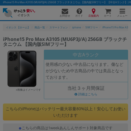
iPhone15 Pro Max A3105 (MU6P3J/A) 256GB ブラックチタニウム 【国内版SIMフリー】 【中古A
お問合せ
店舗案内
メニュー
ガイド
カート
イオシス 【ホーム】
商品一覧
スマートフォン
iphone
SIMフリー
iPhone15 Pro Max A31
iPhone15 Pro Max A3105 (MU6P3J/A) 256GB ブラックチ
タニウム 【国内版SIMフリー】
かんたんパソコン検索に切り替える
中古Aランク
使用感の少ない中古品になります。傷など
フリーワード
が少ないため中古商品の中では美品となっ
ております。
除外ワード
当社３ヶ月間保証
人気の検索ワード：
Let's note
EliteBook
MacBook
※画像はイメージです
詳細はこちら
カテゴリー
商品ジャンルの絞り込み
こちらのiPhoneはバッテリー最大容量80%以上！安心してお使い
「スマートフォン」「タブレット」など
いただけます
シリーズ
こちらの商品は1weekあんしんサポート対象商品です
商品シリーズ名・ブランド名の絞り込み。