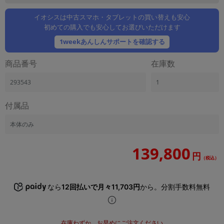
「iPhone」「Xperia」「Galaxy」など
イオシスは中古スマホ・タブレットの買い替えも安心
メーカー
初めての購入でも安心してお選びいただけます
製造、販売メーカーの絞り込み
「Apple」「SONY」「SHARP」など
1weekあんしんサポートを確認する
機能・特徴
商品番号
在庫数
商品の搭載機能による絞り込み
「5G対応」「防水」「ワンセグ」など
293543
1
ドライブ
付属品
ドライブの絞り込み
ランク
本体のみ
商品状態の絞り込み
「新品」「未使用」「中古」など
139,800
円
（税込）
CPU
CPUの絞り込み
なら
12回払いで月々11,703円
から。分割手数料無料
OS
OSの絞り込み
メモリ
在庫わずか。お早めにご注文ください