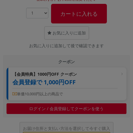
~
カートに入れる
容量
~
お気に入りに追加
お気に入りに追加して後で確認できます
モニタサイズ
~
クーポン
価格
【会員特典】1000円OFF クーポン
会員登録で 1,000円OFF
円 ～
円
単価10,000円以上の商品で
発売日
ログイン / 会員登録してクーポンを使う
月 から
年
お届け住所と支払い方法を選択して今すぐ購入
月 まで
年