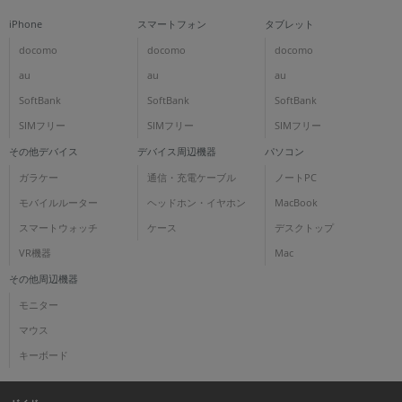
iPhone
スマートフォン
タブレット
docomo
docomo
docomo
au
au
au
SoftBank
SoftBank
SoftBank
SIMフリー
SIMフリー
SIMフリー
その他デバイス
デバイス周辺機器
パソコン
ガラケー
通信・充電ケーブル
ノートPC
モバイルルーター
ヘッドホン・イヤホン
MacBook
スマートウォッチ
ケース
デスクトップ
VR機器
Mac
その他周辺機器
モニター
マウス
キーボード