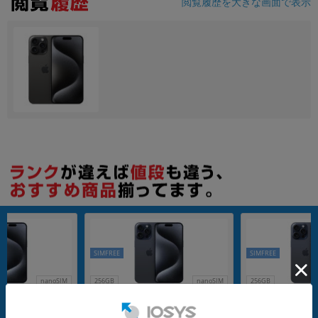
閲覧履歴を大きな画面で表示
SIMFREE
SIMFREE
nanoSIM
256GB
nanoSIM
256GB
x A3105 (MU6T3J/
iPhone15 Pro Max A3105 (MU6T3J/
【バッテリー80%未満
ルーチタニウム 【国内
A) 256GB ブルーチタニウム 【国内
ro Max A3105 (MU