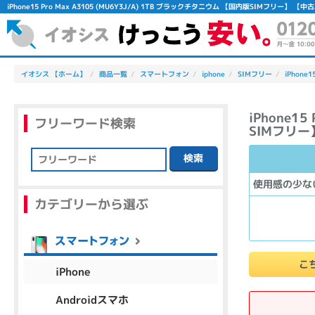
iPhone15 Pro Max A3105 (MU6Y3J/A) 1TB ブラックチタニウム 【国内版SIMフリ
イオシス 【ホーム】
商品一覧
スマートフォン
iphone
SIMフリー
iPhone1
iPhone1
フリーワード検索
SIMフリー
検索
フリーワード
使用感の少な
カテゴリーから選ぶ
除外ワード
人気の検索ワード：
Let's note
EliteBook
MacBook
こ
iPhone
Androidスマホ
シリーズ