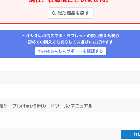
製造、販売メーカーの絞り込み
似た商品を探す
Pana
TOSHIBA
Apple
SONY
VAIO
Asus
HP
イオシスは中古スマホ・タブレットの買い替えも安心
初めての購入でも安心してお選びいただけます
1weekあんしんサポートを確認する
ドライブ
ドライブの絞り込み
DVD-マルチ
BD-ROM
BD−R
DVDスーパーマルチ
その他
充電ケーブル(1m)/SIMカードツール/マニュアル
CPU
CPUの絞り込み
Apple M1
Apple M2
ンク
Cランク
Ryzen 9
詳