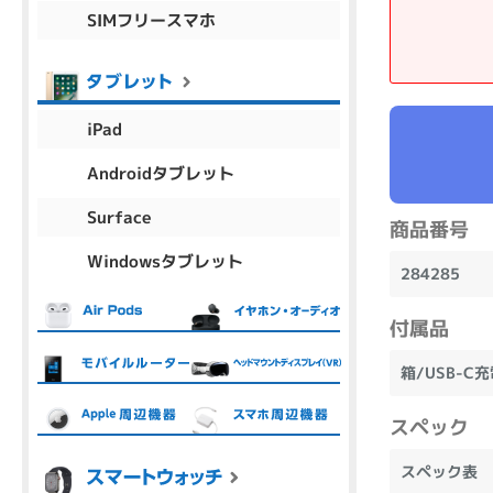
SIMフリースマホ
商品シリーズ名・ブランド名の絞り込み。
Let's note
dynabook
Thinkpad
LAVIE
FMV
macbook
Inspiron
aspire
iPad
Androidタブレット
機能・特徴
Surface
商品番号
商品の搭載機能による絞り込み
Windowsタブレット
Webカメラ内蔵
284285
付属品
箱/USB-C
ランク
スペック
商品状態の絞り込み
スペック表
新品/未使用
Aランク
Bラ
未使用
中古
新品