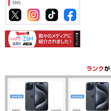
SNS
SIMFREE
SIMFREE
256GB
nanoSIM
256GB