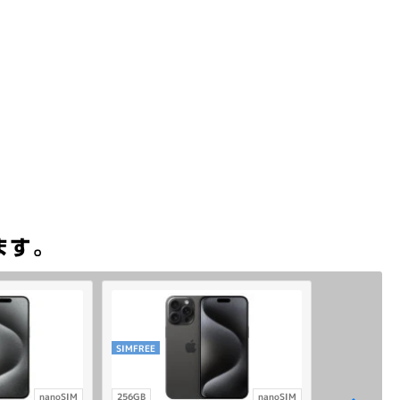
SIMFREE
nanoSIM
256GB
nanoSIM