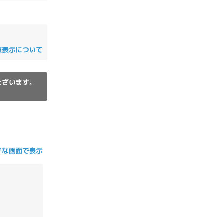
の他
数表示について
ございます。
きな画面で表示
 から
 まで