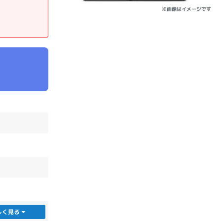
※画像はイメージです
sonic
FUJITSU
Lenovo
DVD-ROM
DVD±RW
Ryzen 7
Ryzen 5
Core i9
しく見る