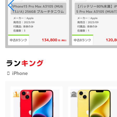
iPhone15 Pro Max A3105 (MU6
【バッテリー80%未満】iPh
T3J/A) 256GB ブルーチタニウム
5 Pro Max A3105 (MU6T
【国内版SIMフリー】
56GB ブルーチタニウム 
メーカー：Apple
メーカー：Apple
SIMフリー】
発売日：2023/09
発売日：2023/09
付属品: 本体のみ
付属品: 本体のみ
在庫数：3
在庫数：1
134,800
120,8
中古Bランク
中古Bランク
(税込)
円
iPhone