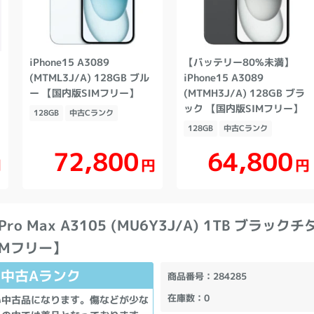
iPhone15 A3089
【バッテリー80%未満】
(MTML3J/A) 128GB ブル
iPhone15 A3089
ー 【国内版SIMフリー】
(MTMH3J/A) 128GB ブラ
ック 【国内版SIMフリー】
128GB
中古Cランク
128GB
中古Cランク
72,800
64,800
円
円
円
5 Pro Max A3105 (MU6Y3J/A) 1TB ブラッ
IMフリー】
中古Aランク
商品番号
：284285
在庫数
：0
い中古品になります。傷などが少な