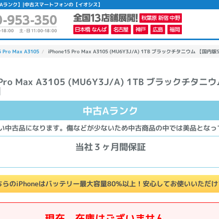
ー】 【中古Aランク】|中古スマートフォンの【イオシス】
5 Pro Max A3105
iPhone15 Pro Max A3105 (MU6Y3J/A) 1TB ブラックチタニウム 【国内
5 Pro Max A3105 (MU6Y3J/A) 1TB ブラックチタ
】
かんたんパソコン検索に切り替える
中古Aランク
カテゴリー
い中古品になります。傷などが少ないため中古商品の中では美品となっ
商品ジャンルの絞り込み
当社３ヶ月間保証
ノートPC
デスクPC
モニター
ちらのiPhoneはバッテリー最大容量80%以上！安心してお使いいただ
メーカー
現在、在庫はございません。