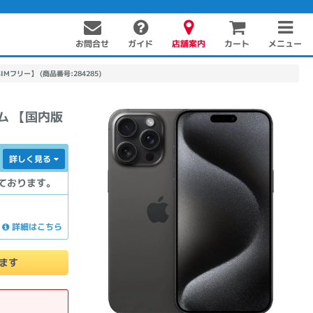
お問合せ
店舗案内
メニュー
ガイド
カート
版SIMフリー】 (商品番号:284285)
ニウム 【国内版
詳しく見る
ております。
PC周辺機器
PCパーツ
ソフト
詳細はこちら
けます