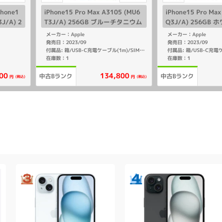
one1
iPhone15 Pro Max A3105 (MU6
iPhone15 Pro Ma
3J/A) 2
T3J/A) 256GB ブルーチタニウム
Q3J/A) 256G
【国内版
【国内版SIMフリー】
ム 【国内版SIMフ
メーカー：Apple
メーカー：Apple
発売日：2023/09
発売日：2023/09
付属品: 箱/USB-C充電ケーブル(1m)/SIMカードツール/マニュアル
在庫数：1
在庫数：1
00
134,800
中古Bランク
中古Bランク
(税込)
(税込)
円
円