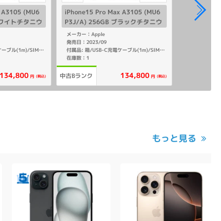
x A3105 (MU6
iPhone15 Pro Max A3105 (MU6
B ホワイトチタニウ
P3J/A) 256GB ブラックチタニウ
リー】
ム 【国内版SIMフリー】
メーカー：Apple
発売日：2023/09
付属品: 箱/USB-C充電ケーブル(1m)/SIMカードツール/マニュアル
付属品: 箱/USB-C充電ケーブル(1m)/SIMカードツール/マニュアル
在庫数：1
134,800
134,800
中古Bランク
(税込)
(税込)
円
円
もっと見る