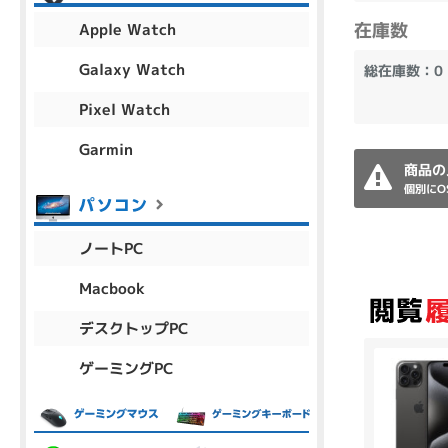
アウトレット
在庫数
Apple Watch
Galaxy Watch
総在庫数：0
Pixel Watch
OS
OSの絞り込み
Garmin
商品の
Chr
Win 11
Win 10
MacOS
Win 7
Win 8
個別にO
容量
ノートPC
~
Macbook
デスクトップPC
価格
ゲーミングPC
円 ～
円