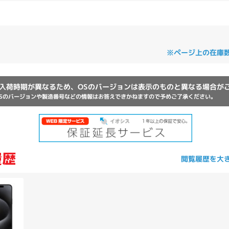
Core i7
Core i5
Core i3
そ
※ページ上の在庫
メモリ
~
入荷時期が異なるため、OSのバージョンは表示のものと異なる場合が
omeOS
その他
Sのバージョンや製造番号などの情報はお答えできかねますので予めご了承ください。
モニタサイズ
~
閲覧履歴を大
発売日
月
年
月
年