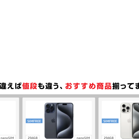
SIMFREE
SIMFREE
nanoSIM
256GB
nanoSIM
256GB