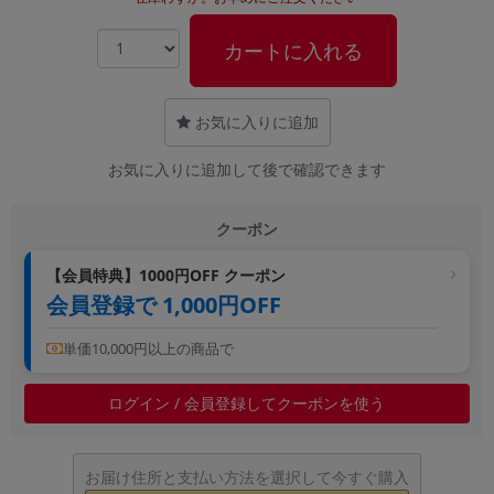
~
カートに入れる
容量
~
お気に入りに追加
お気に入りに追加して後で確認できます
モニタサイズ
~
クーポン
価格
【会員特典】1000円OFF クーポン
会員登録で 1,000円OFF
円 ～
円
単価10,000円以上の商品で
発売日
ログイン / 会員登録してクーポンを使う
月 から
年
お届け住所と支払い方法を選択して今すぐ購入
月 まで
年