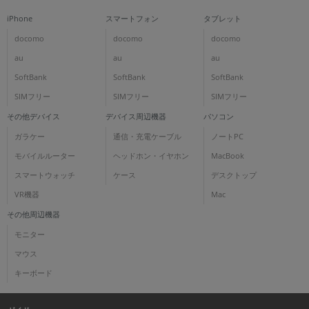
iPhone
スマートフォン
タブレット
docomo
docomo
docomo
au
au
au
SoftBank
SoftBank
SoftBank
SIMフリー
SIMフリー
SIMフリー
その他デバイス
デバイス周辺機器
パソコン
ガラケー
通信・充電ケーブル
ノートPC
モバイルルーター
ヘッドホン・イヤホン
MacBook
スマートウォッチ
ケース
デスクトップ
VR機器
Mac
その他周辺機器
モニター
マウス
キーボード