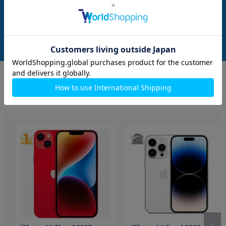
Mフリー】
フリー】
メーカー：Apple
メーカー：Apple
発売日：2023/09
発売日：2023/09
付属品: 本体のみ
付属品: 本体のみ
在庫数：14
在庫数：12
中古Cランク
中古Cランク
99,800
99,800
(税込)
(税込)
円
円
もっと見る
iPhone