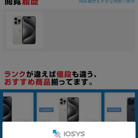
閲覧履歴を大きな画面で表示
SIMFREE
SIMFREE
nanoSIM
256GB
nanoSIM
128GB
101 (MTUG3J/A) 25
iPhone15 Pro A3101 (MTUD3J/A) 25
iPhone15 Pro A31
ニウム 【国内版SIM
6GB ホワイトチタニウム 【国内版SI
8GB ブルーチタニ