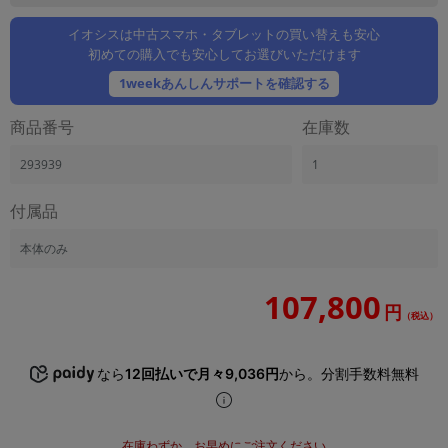
「iPhone」「Xperia」「Galaxy」など
イオシスは中古スマホ・タブレットの買い替えも安心
メーカー
初めての購入でも安心してお選びいただけます
製造、販売メーカーの絞り込み
「Apple」「SONY」「SHARP」など
1weekあんしんサポートを確認する
機能・特徴
商品番号
在庫数
商品の搭載機能による絞り込み
「5G対応」「防水」「ワンセグ」など
293939
1
ドライブ
付属品
ドライブの絞り込み
ランク
本体のみ
商品状態の絞り込み
「新品」「未使用」「中古」など
107,800
円
（税込）
CPU
CPUの絞り込み
なら
12回払いで月々9,036円
から。分割手数料無料
OS
OSの絞り込み
メモリ
在庫わずか。お早めにご注文ください