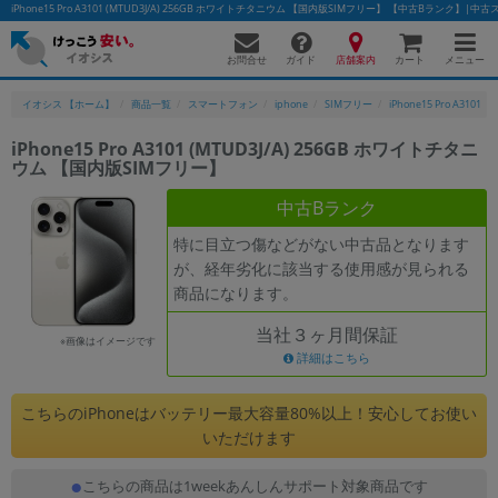
iPhone15 Pro A3101 (MTUD3J/A) 256GB ホワイトチタニウム 【国内版SIMフリー】 【中古Bランク
お問合せ
店舗案内
メニュー
ガイド
カート
イオシス 【ホーム】
商品一覧
スマートフォン
iphone
SIMフリー
iPhone15 Pro A3101
iPhone15 Pro A3101 (MTUD3J/A) 256GB ホワイトチタニ
ウム 【国内版SIMフリー】
かんたんパソコン検索に切り替える
中古Bランク
特に目立つ傷などがない中古品となります
フリーワード
が、経年劣化に該当する使用感が見られる
商品になります。
除外ワード
当社３ヶ月間保証
人気の検索ワード：
Let's note
EliteBook
MacBook
※画像はイメージです
詳細はこちら
カテゴリー
商品ジャンルの絞り込み
こちらのiPhoneはバッテリー最大容量80%以上！安心してお使い
「スマートフォン」「タブレット」など
いただけます
シリーズ
こちらの商品は1weekあんしんサポート対象商品です
商品シリーズ名・ブランド名の絞り込み。