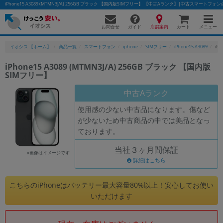
iPhone15 A3089 (MTMN3J/A) 256GB ブラック 【国内版SIMフリー】 【中古Aランク】|中古スマートフ
お問合せ
店舗案内
メニュー
ガイド
カート
イオシス 【ホーム】
商品一覧
スマートフォン
iphone
SIMフリー
iPhone15 A3089
iP
iPhone15 A3089 (MTMN3J/A) 256GB ブラック 【国内版
SIMフリー】
かんたんパソコン検索に切り替える
中古Aランク
使用感の少ない中古品になります。傷など
フリーワード
が少ないため中古商品の中では美品となっ
ております。
除外ワード
当社３ヶ月間保証
人気の検索ワード：
Let's note
EliteBook
MacBook
※画像はイメージです
詳細はこちら
カテゴリー
商品ジャンルの絞り込み
こちらのiPhoneはバッテリー最大容量80%以上！安心してお使い
「スマートフォン」「タブレット」など
いただけます
シリーズ
商品シリーズ名・ブランド名の絞り込み。