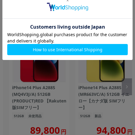
もっと見る
iPhone
iPhone14 Plus A2885
iPhone14 Plus A2885
(MQ4V3J/A) 512GB
(MR663VC/A) 512GB イエ
(PRODUCT)RED 【Rakuten
ロー【カナダ版 SIMフリ
版SIMフリー】
ー】
512GB
未使用品
512GB
新品
89,800
94,800
円
円