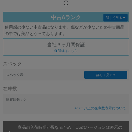
~
中古Aランク
詳しく見る
容量
使用感の少ない中古品になります。傷などが少ないため中古商品
~
の中では美品となっております。
当社３ヶ月間保証
モニタサイズ
詳細はこちら
~
スペック
価格
スペック表
詳しく見る
円 ～
円
在庫数
総在庫数：0
発売日
※ページ上の在庫数表示について
月 から
年
商品の入荷時期が異なるため、OSのバージョンは表示の
月 まで
年