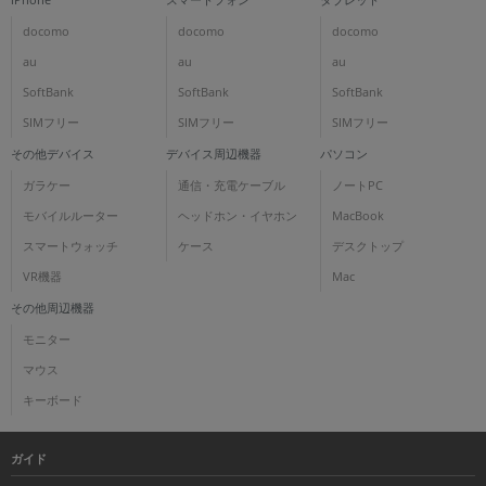
docomo
docomo
docomo
au
au
au
SoftBank
SoftBank
SoftBank
SIMフリー
SIMフリー
SIMフリー
その他デバイス
デバイス周辺機器
パソコン
ガラケー
通信・充電ケーブル
ノートPC
モバイルルーター
ヘッドホン・イヤホン
MacBook
スマートウォッチ
ケース
デスクトップ
VR機器
Mac
その他周辺機器
モニター
マウス
キーボード
ガイド