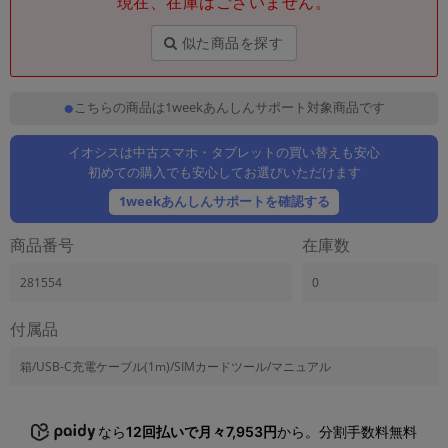
現在、在庫はございません。
「iPhone」「Xperia」「Galaxy」など
メーカー
似た商品を探す
製造、販売メーカーの絞り込み
「Apple」「SONY」「SHARP」など
こちらの商品は1weekあんしんサポート対象商品です
機能・特徴
商品の搭載機能による絞り込み
「5G対応」「防水」「ワンセグ」など
イオシスは中古スマホ・タブレットの買い替えも安心
初めての購入でも安心してお選びいただけます
ドライブ
1weekあんしんサポートを確認する
ドライブの絞り込み
商品番号
在庫数
ランク
商品状態の絞り込み
「新品」「未使用」「中古」など
281554
0
CPU
付属品
CPUの絞り込み
箱/USB-C充電ケーブル(1m)/SIMカードツール/マニュアル
OS
OSの絞り込み
なら
12回払いで月々7,953円
から。分割手数料無料
メモリ