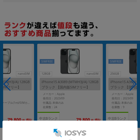
SIMFREE
SIMFREE
nanoSIM
128GB
nanoSIM
256GB
 (MTMH3J/A) 128GB
iPhone15 A3089 (MTMH3J/A) 128GB
iPhone15 A3089 (
SIMフリー】
ブラック 【国内版SIMフリー】
ブラック 【国内版
メーカー：Apple
メーカー：Apple
発売日：2023/09
発売日：2023/09
付属品: 本体のみ
付属品: 本体のみ
付属品: 箱/USB-C充電ケーブル(1m)/SIMカードツール/マニュアル
在庫数：24
在庫数：9
中古Bランク
中古Bランク
79,800
79,800
(税込)
(税込)
円
円