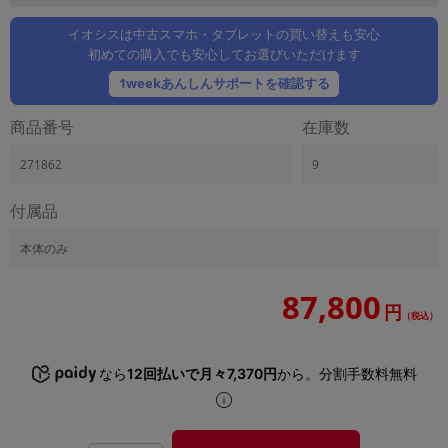
「iPhone」「Xperia」「Galaxy」など
イオシスは中古スマホ・タブレットの買い替えも安心
メーカー
初めての購入でも安心してお選びいただけます
製造、販売メーカーの絞り込み
「Apple」「SONY」「SHARP」など
1weekあんしんサポートを確認する
機能・特徴
商品番号
在庫数
商品の搭載機能による絞り込み
「5G対応」「防水」「ワンセグ」など
271862
9
ドライブ
付属品
ドライブの絞り込み
ランク
本体のみ
商品状態の絞り込み
「新品」「未使用」「中古」など
87,800
円
（税込）
CPU
CPUの絞り込み
なら
12回払いで月々7,370円
から。分割手数料無料
OS
OSの絞り込み
メモリ