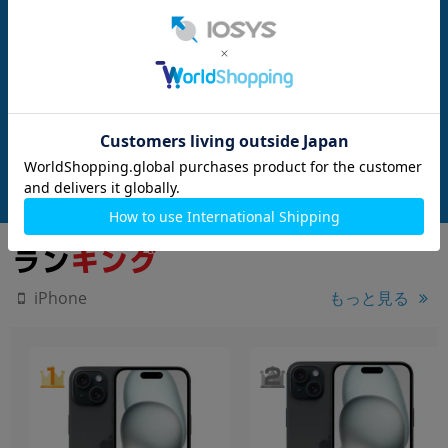
SIMFREE
SIMFREE
nanoSIM
128GB
nanoSIM
128GB
889 (MQ0F3J/A) 12
【バッテリー80%未満】iPhone14 P
iPhone14 Pro A28
ープル 【国内版SIM
ro A2889 (MPXU3J/A) 128GB スペー
8GB スペースブラ
スブラック 【国内版SIMフリー】
フリー】
メーカー：Apple
メーカー：Apple
発売日：2022/09
発売日：2022/09
付属品: 本体のみ
付属品: 本体のみ
在庫数：2
在庫数：2
中古Bランク
中古Bランク
87,800
73,800
(税込)
(税込)
円
円
もっと見る
iPhone