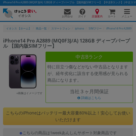
iPhone14 Pro A2889 (MQ0F3J/A) 128GB ディープパープル 【国内版SIMフリー】 【中古Bランク】
お問合せ
店舗案内
メニュー
ガイド
カート
イオシス 【ホーム】
商品一覧
スマートフォン
iphone
SIMフリー
iPhone14 Pro A2889
iPhone14 Pro A2889 (MQ0F3J/A) 128GB ディープパープ
ル 【国内版SIMフリー】
かんたんパソコン検索に切り替える
中古Bランク
特に目立つ傷などがない中古品となります
フリーワード
が、経年劣化に該当する使用感が見られる
商品になります。
除外ワード
当社３ヶ月間保証
人気の検索ワード：
Let's note
EliteBook
MacBook
※画像はイメージです
詳細はこちら
カテゴリー
商品ジャンルの絞り込み
こちらのiPhoneはバッテリー最大容量80%以上！安心してお使い
「スマートフォン」「タブレット」など
いただけます
シリーズ
こちらの商品は1weekあんしんサポート対象商品です
商品シリーズ名・ブランド名の絞り込み。