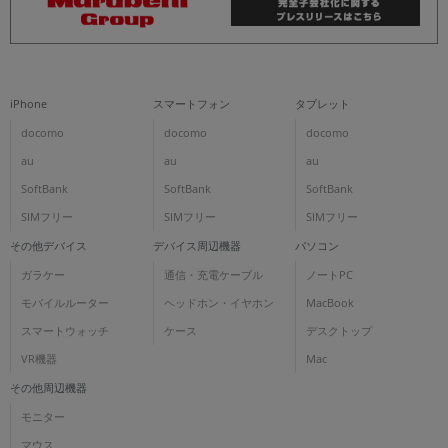
iPhone
スマートフォン
タブレット
docomo
docomo
docomo
au
au
au
SoftBank
SoftBank
SoftBank
SIMフリー
SIMフリー
SIMフリー
その他デバイス
デバイス周辺機器
パソコン
ガラケー
通信・充電ケーブル
ノートPC
モバイルルーター
ヘッドホン・イヤホン
MacBook
スマートウォッチ
ケース
デスクトップ
VR機器
Mac
その他周辺機器
モニター
マウス