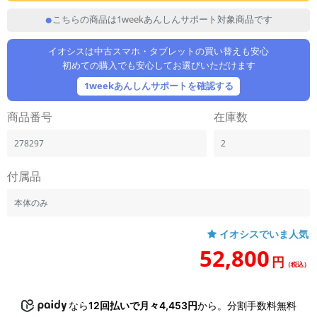
「iPhone」「Xperia」「Galaxy」など
こちらの商品は1weekあんしんサポート対象商品です
メーカー
製造、販売メーカーの絞り込み
イオシスは中古スマホ・タブレットの買い替えも安心
「Apple」「SONY」「SHARP」など
初めての購入でも安心してお選びいただけます
機能・特徴
1weekあんしんサポートを確認する
商品の搭載機能による絞り込み
「5G対応」「防水」「ワンセグ」など
商品番号
在庫数
ドライブ
278297
2
ドライブの絞り込み
ランク
付属品
商品状態の絞り込み
「新品」「未使用」「中古」など
本体のみ
CPU
イオシスでいま人気
CPUの絞り込み
52,800
円
（税込）
OS
OSの絞り込み
なら
12回払いで月々4,453円
から。分割手数料無料
メモリ