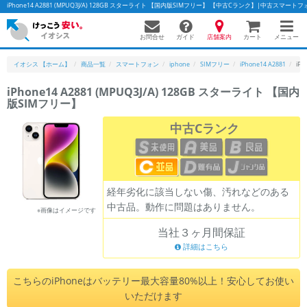
iPhone14 A2881 (MPUQ3J/A) 128GB スターライト 【国内版SIMフリー】 【中古Cランク】|中古スマ
お問合せ
店舗案内
メニュー
ガイド
カート
イオシス 【ホーム】
商品一覧
スマートフォン
iphone
SIMフリー
iPhone14 A2881
iP
iPhone14 A2881 (MPUQ3J/A) 128GB スターライト 【国内
版SIMフリー】
かんたんパソコン検索に切り替える
中古Cランク
フリーワード
除外ワード
経年劣化に該当しない傷、汚れなどのある
中古品。動作に問題はありません。
人気の検索ワード：
Let's note
EliteBook
MacBook
※画像はイメージです
当社３ヶ月間保証
カテゴリー
詳細はこちら
商品ジャンルの絞り込み
「スマートフォン」「タブレット」など
こちらのiPhoneはバッテリー最大容量80%以上！安心してお使い
シリーズ
いただけます
商品シリーズ名・ブランド名の絞り込み。