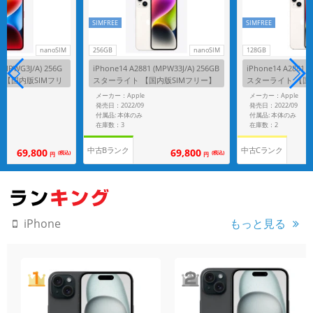
SIMFREE
SIMFREE
nanoSIM
256GB
nanoSIM
128GB
 (MPWG3J/A) 256G
iPhone14 A2881 (MPW33J/A) 256GB
iPhone14 A2881 (
RED 【国内版SIMフリ
スターライト 【国内版SIMフリー】
スターライト 【国
メーカー：Apple
メーカー：Apple
発売日：2022/09
発売日：2022/09
付属品: 本体のみ
付属品: 本体のみ
在庫数：3
在庫数：2
中古Bランク
中古Cランク
69,800
69,800
(税込)
(税込)
円
円
もっと見る
iPhone