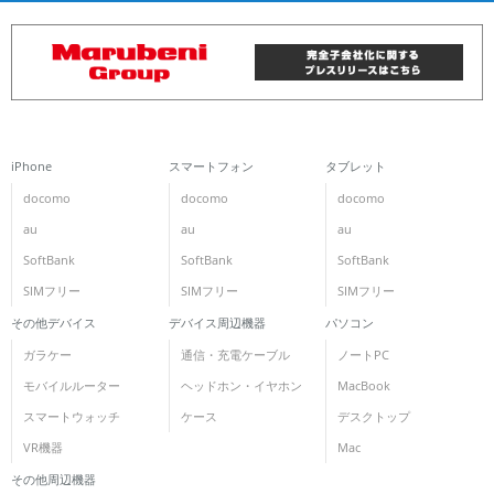
iPhone
スマートフォン
タブレット
docomo
docomo
docomo
au
au
au
SoftBank
SoftBank
SoftBank
SIMフリー
SIMフリー
SIMフリー
その他デバイス
デバイス周辺機器
パソコン
ガラケー
通信・充電ケーブル
ノートPC
モバイルルーター
ヘッドホン・イヤホン
MacBook
スマートウォッチ
ケース
デスクトップ
VR機器
Mac
その他周辺機器