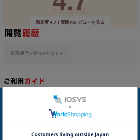
~
満足度 4.7！実際のレビューを見る
容量
~
モニタサイズ
閲覧履歴が見つかりません
~
価格
円 ～
円
お支払い方法
発売日
月 から
年
発送について
月 まで
年