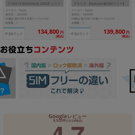
17 A3519 (MG694J/A) 256GB ミスト
ブラック 【Rakuten版SIMフリー】
ブルー 【Rakuten版SIMフリー】
メーカー：Apple
メーカー：Apple
メーカー
発売日： 2025/09
発売日： 2025/09
製造、販売メーカーの絞り込み
付属品: 箱/USB-C充電ケーブル(1m)
付属品: 箱/USB-C充電ケーブル(1m)
「Apple」「SONY」「SHARP」など
在庫数：1
在庫数：1
134,800
139,800
円
円
機能・特徴
中古Aランク
中古Aランク
(税込)
(税込)
商品の搭載機能による絞り込み
「5G対応」「防水」「ワンセグ」など
ドライブ
ドライブの絞り込み
ランク
商品状態の絞り込み
「新品」「未使用」「中古」など
CPU
CPUの絞り込み
OS
Google
レビュー
4.7
OSの絞り込み
9,520件
(12/24時点)
メモリ