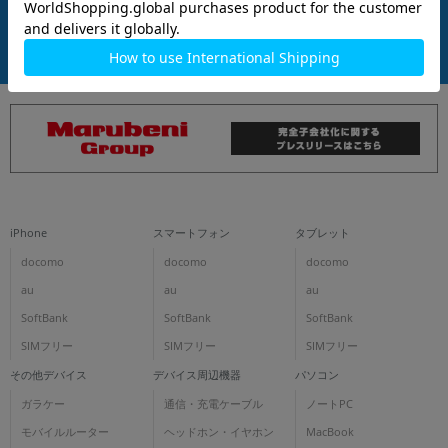
商品について
各項目のチェックボックスは「or検索」となります。
ただし機能別のみ「and検索」となります。
iPhone
スマートフォン
タブレット
docomo
docomo
docomo
au
au
au
SoftBank
SoftBank
SoftBank
SIMフリー
SIMフリー
SIMフリー
その他デバイス
デバイス周辺機器
パソコン
ガラケー
通信・充電ケーブル
ノートPC
モバイルルーター
ヘッドホン・イヤホン
MacBook