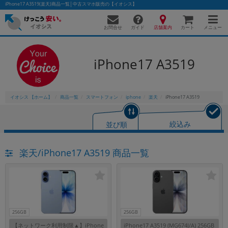
iPhone17 A3519(楽天)商品一覧│中古スマホ販売の【イオシス】
お問合せ
店舗案内
メニュー
ガイド
カート
iPhone17 A3519
かんたんパソコン検索に切り替える
イオシス 【ホーム】
商品一覧
スマートフォン
iphone
楽天
iPhone17 A3519
フリーワード
並び順
絞込み
除外ワード
楽天/iPhone17 A3519 商品一覧
人気の検索ワード：
Let's note
EliteBook
MacBook
カテゴリー
商品ジャンルの絞り込み
「スマートフォン」「タブレット」など
シリーズ
256GB
256GB
商品シリーズ名・ブランド名の絞り込み。
【ネットワーク利用制限▲】iPhone
iPhone17 A3519 (MG674J/A) 256GB
「iPhone」「Xperia」「Galaxy」など