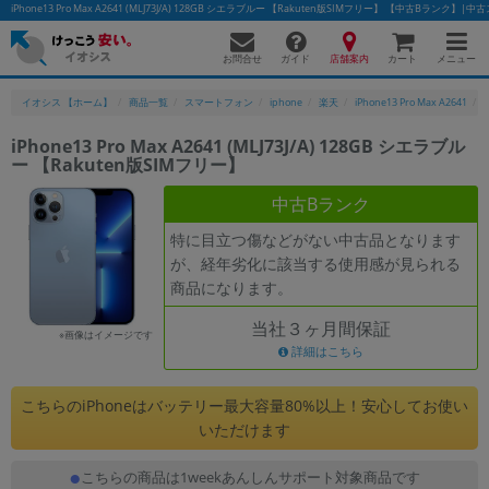
iPhone13 Pro Max A2641 (MLJ73J/A) 128GB シエラブルー 【Rakuten版SIMフリー】 【中古Bラ
お問合せ
店舗案内
メニュー
ガイド
カート
イオシス 【ホーム】
商品一覧
スマートフォン
iphone
楽天
iPhone13 Pro Max A2641
iPhone13 Pro Max A2641 (MLJ73J/A) 128GB シエラブル
ー 【Rakuten版SIMフリー】
かんたんパソコン検索に切り替える
中古Bランク
特に目立つ傷などがない中古品となります
フリーワード
が、経年劣化に該当する使用感が見られる
商品になります。
除外ワード
当社３ヶ月間保証
人気の検索ワード：
Let's note
EliteBook
MacBook
※画像はイメージです
詳細はこちら
カテゴリー
商品ジャンルの絞り込み
こちらのiPhoneはバッテリー最大容量80%以上！安心してお使い
「スマートフォン」「タブレット」など
いただけます
シリーズ
こちらの商品は1weekあんしんサポート対象商品です
商品シリーズ名・ブランド名の絞り込み。