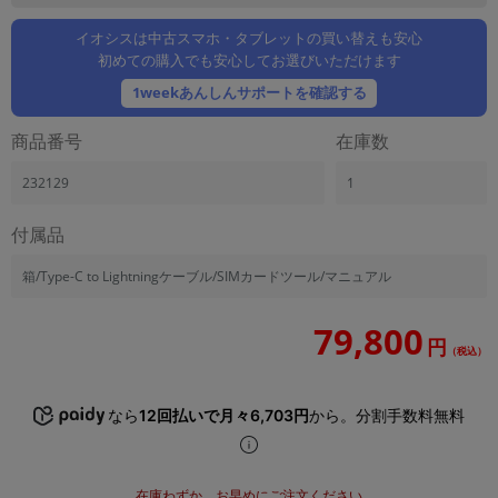
「iPhone」「Xperia」「Galaxy」など
イオシスは中古スマホ・タブレットの買い替えも安心
メーカー
初めての購入でも安心してお選びいただけます
製造、販売メーカーの絞り込み
「Apple」「SONY」「SHARP」など
1weekあんしんサポートを確認する
機能・特徴
商品番号
在庫数
商品の搭載機能による絞り込み
「5G対応」「防水」「ワンセグ」など
232129
1
ドライブ
付属品
ドライブの絞り込み
ランク
箱/Type-C to Lightningケーブル/SIMカードツール/マニュアル
商品状態の絞り込み
「新品」「未使用」「中古」など
79,800
円
（税込）
CPU
CPUの絞り込み
なら
12回払いで月々6,703円
から。分割手数料無料
OS
OSの絞り込み
メモリ
在庫わずか。お早めにご注文ください