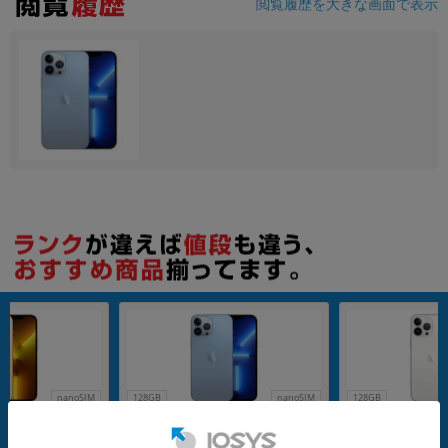
閲覧履歴を大きな画面で表示
nanoSIM
128GB
nanoSIM
128GB
満】iPhone13 P
iPhone13 Pro Max A2641 (MLJ73J/
iPhone13 Pro Max 
LJ63J/A) 128GB ゴ
A) 128GB シエラブルー 【Rakuten
A) 128GB シルバー