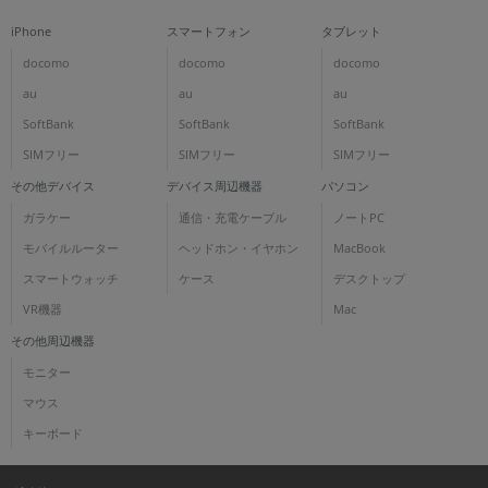
iPhone
スマートフォン
タブレット
docomo
docomo
docomo
au
au
au
SoftBank
SoftBank
SoftBank
SIMフリー
SIMフリー
SIMフリー
その他デバイス
デバイス周辺機器
パソコン
ガラケー
通信・充電ケーブル
ノートPC
モバイルルーター
ヘッドホン・イヤホン
MacBook
スマートウォッチ
ケース
デスクトップ
VR機器
Mac
その他周辺機器
モニター
マウス
キーボード