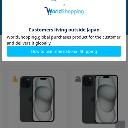
en版SIMフリー】
版SIMフリー】
フリー】
メーカー：Apple
メーカー：Apple
発売日：2021/09
発売日：2021/09
付属品: 箱/Type-C to Lightningケーブル/SIMカードツール/マニュアル
在庫数：1
在庫数：1
中古Bランク
中古Bランク
66,800
79,800
(税込)
(税込)
円
円
もっと見る
iPhone