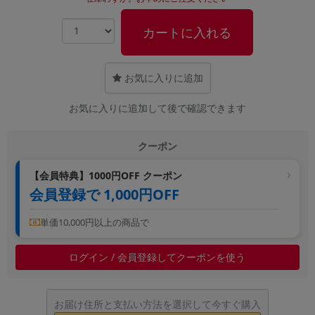
~
カートに入れる
容量
~
お気に入りに追加
お気に入りに追加して後で確認できます
モニタサイズ
~
クーポン
価格
【会員特典】1000円OFF クーポン
会員登録で 1,000円OFF
円 ～
円
単価10,000円以上の商品で
発売日
ログイン / 会員登録してクーポンを使う
月 から
年
お届け住所と支払い方法を選択して今すぐ購入
月 まで
年