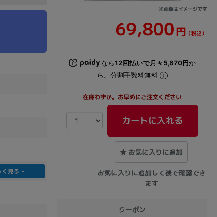
※画像はイメージです
69,800
sonic
FUJITSU
Lenovo
円
（税込）
なら
12回払いで月々5,870円
か
ら。分割手数料無料
在庫わずか。お早めにご注文ください
DVD-ROM
DVD±RW
カートに入れる
お気に入りに追加
しく見る
お気に入りに追加して後で確認でき
ます
Ryzen 7
Ryzen 5
Core i9
クーポン