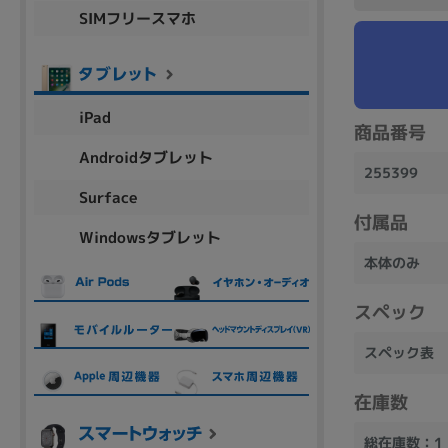
SIMフリースマホ
商品シリーズ名・ブランド名の絞り込み。
Let's note
dynabook
Thinkpad
LAVIE
FMV
macbook
Inspiron
aspire
iPad
商品番号
Androidタブレット
255399
機能・特徴
Surface
商品の搭載機能による絞り込み
付属品
Windowsタブレット
Webカメラ内蔵
本体のみ
スペック
スペック表
ランク
商品状態の絞り込み
在庫数
新品/未使用
Aランク
Bラ
未使用
中古
新品
総在庫数：1