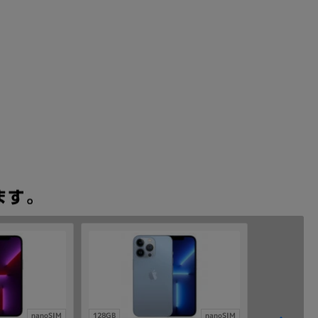
nanoSIM
128GB
nanoSIM