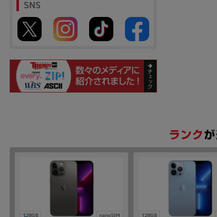
SNS
128GB
nanoSIM
128GB