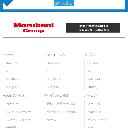
iPhone
スマートフォン
タブレット
docomo
docomo
docomo
au
au
au
SoftBank
SoftBank
SoftBank
SIMフリー
SIMフリー
SIMフリー
その他デバイス
デバイス周辺機器
パソコン
ガラケー
通信・充電ケーブル
ノートPC
モバイルルーター
ヘッドホン・イヤホン
MacBook
スマートウォッチ
ケース
デスクトップ
VR機器
Mac