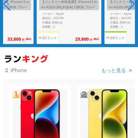
満】iPhone13 m
【バッテリー80%未満】iPhone13 m
【バッテリー80%未満
H3J/A) 128GB ブルー
ini A2626 (MLJH3J/A) 128GB ブルー
ini A2626 (MLJJ3
IMフリー】
【Rakuten版SIMフリー】
イト 【Rakuten
メーカー：Apple
メーカー：Apple
発売日：2021/09
発売日：2021/09
付属品: 本体のみ
付属品: 本体のみ
在庫数：2
在庫数：2
中古Cランク
中古Bランク
33,800
29,800
(税込)
(税込)
円
円
もっと見る
iPhone