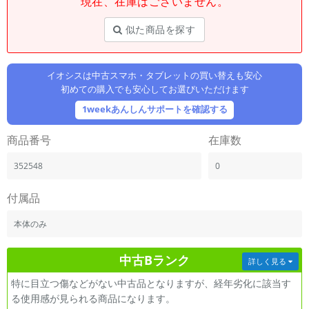
現在、在庫はございません。
「iPhone」「Xperia」「Galaxy」など
メーカー
似た商品を探す
製造、販売メーカーの絞り込み
「Apple」「SONY」「SHARP」など
イオシスは中古スマホ・タブレットの買い替えも安心
機能・特徴
初めての購入でも安心してお選びいただけます
商品の搭載機能による絞り込み
「5G対応」「防水」「ワンセグ」など
1weekあんしんサポートを確認する
ドライブ
商品番号
在庫数
ドライブの絞り込み
352548
0
ランク
商品状態の絞り込み
「新品」「未使用」「中古」など
付属品
CPU
本体のみ
CPUの絞り込み
中古Bランク
OS
詳しく見る
OSの絞り込み
特に目立つ傷などがない中古品となりますが、経年劣化に該当す
る使用感が見られる商品になります。
メモリ