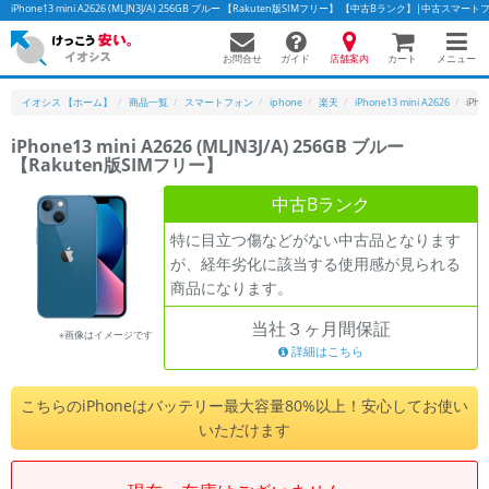
iPhone13 mini A2626 (MLJN3J/A) 256GB ブルー 【Rakuten版SIMフリー】 【中古Bランク】|中古
お問合せ
店舗案内
メニュー
ガイド
カート
イオシス 【ホーム】
商品一覧
スマートフォン
iphone
楽天
iPhone13 mini A2626
iPh
iPhone13 mini A2626 (MLJN3J/A) 256GB ブルー
【Rakuten版SIMフリー】
かんたんパソコン検索に切り替える
中古Bランク
特に目立つ傷などがない中古品となります
フリーワード
が、経年劣化に該当する使用感が見られる
商品になります。
除外ワード
当社３ヶ月間保証
人気の検索ワード：
Let's note
EliteBook
MacBook
※画像はイメージです
詳細はこちら
カテゴリー
商品ジャンルの絞り込み
こちらのiPhoneはバッテリー最大容量80%以上！安心してお使い
「スマートフォン」「タブレット」など
いただけます
シリーズ
商品シリーズ名・ブランド名の絞り込み。