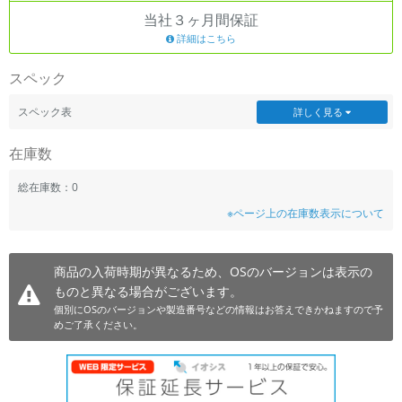
当社３ヶ月間保証
~
詳細はこちら
容量
スペック
~
スペック表
詳しく見る
モニタサイズ
在庫数
~
総在庫数：0
※ページ上の在庫数表示について
価格
円 ～
円
商品の入荷時期が異なるため、OSのバージョンは表示の
ものと異なる場合がございます。
個別にOSのバージョンや製造番号などの情報はお答えできかねますので予
発売日
めご了承ください。
月 から
年
月 まで
年