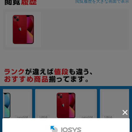
閲覧履歴を大きな画面で表示
nanoSIM
128GB
nanoSIM
128GB
 (MLND3J/A) 128GB
iPhone13 A2631 (MLNF3J/A) 128GB
iPhone13 A2631 (
kuten版SIMフリ
(PRODUCT)RED 【Rakuten版SIMフ
ミッドナイト 【Rak