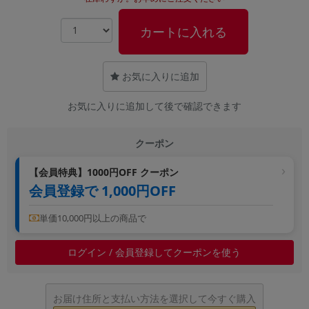
~
カートに入れる
容量
~
お気に入りに追加
お気に入りに追加して後で確認できます
モニタサイズ
~
クーポン
価格
【会員特典】1000円OFF クーポン
会員登録で 1,000円OFF
円 ～
円
単価10,000円以上の商品で
発売日
ログイン / 会員登録してクーポンを使う
月 から
年
お届け住所と支払い方法を選択して今すぐ購入
月 まで
年