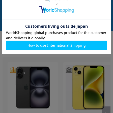
リー】
ー】
メーカー：Apple
メーカー：Apple
発売日：2021/09
発売日：2021/09
付属品: 本体のみ
付属品: 本体のみ
在庫数：4
在庫数：3
中古Bランク
中古Bランク
47,800
47,800
(税込)
(税込)
円
円
もっと見る
iPhone