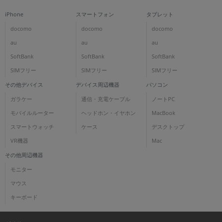
iPhone
スマートフォン
タブレット
docomo
docomo
docomo
au
au
au
SoftBank
SoftBank
SoftBank
SIMフリー
SIMフリー
SIMフリー
その他デバイス
デバイス周辺機器
パソコン
ガラケー
通信・充電ケーブル
ノートPC
モバイルルーター
ヘッドホン・イヤホン
MacBook
スマートウォッチ
ケース
デスクトップ
VR機器
Mac
その他周辺機器
モニター
マウス
キーボード