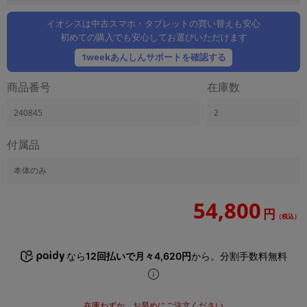
「iPhone」「Xperia」「Galaxy」など
イオシスは中古スマホ・タブレットの買い替えも安心
メーカー
初めての購入でも安心してお選びいただけます
製造、販売メーカーの絞り込み
「Apple」「SONY」「SHARP」など
1weekあんしんサポートを確認する
機能・特徴
商品番号
在庫数
商品の搭載機能による絞り込み
「5G対応」「防水」「ワンセグ」など
240845
2
ドライブ
付属品
ドライブの絞り込み
ランク
本体のみ
商品状態の絞り込み
「新品」「未使用」「中古」など
54,800
円
（税込）
CPU
CPUの絞り込み
なら
12回払いで月々4,620円
から。分割手数料無料
OS
OSの絞り込み
メモリ
在庫わずか。お早めにご注文ください