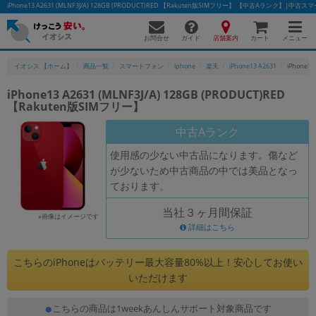
iPhone13 A2631 (MLNF3J/A) 128GB (PRODUCT)RED 【Rakuten版SIMフリー】 【中古Aランク】
お問合せ
店舗案内
メニュー
ガイド
カート
イオシス 【ホーム】
商品一覧
スマートフォン
iphone
楽天
iPhone13 A2631
iPhone1
iPhone13 A2631 (MLNF3J/A) 128GB (PRODUCT)RED
【Rakuten版SIMフリー】
かんたんパソコン検索に切り替える
中古Aランク
使用感の少ない中古品になります。傷など
フリーワード
が少ないため中古商品の中では美品となっ
ております。
除外ワード
当社３ヶ月間保証
人気の検索ワード：
Let's note
EliteBook
MacBook
※画像はイメージです
詳細はこちら
カテゴリー
商品ジャンルの絞り込み
こちらのiPhoneはバッテリー最大容量80%以上！安心してお使い
「スマートフォン」「タブレット」など
いただけます
シリーズ
こちらの商品は1weekあんしんサポート対象商品です
商品シリーズ名・ブランド名の絞り込み。