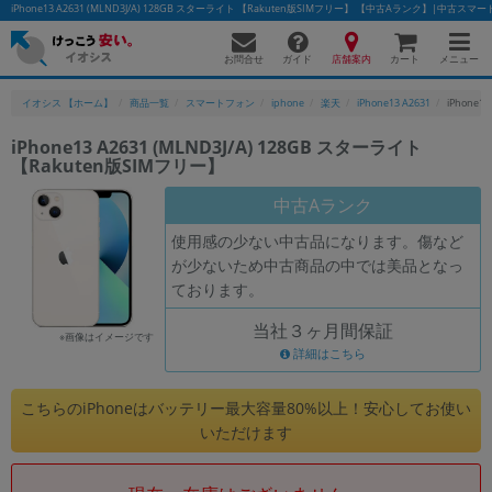
iPhone13 A2631 (MLND3J/A) 128GB スターライト 【Rakuten版SIMフリー】 【中古Aランク】|中
お問合せ
店舗案内
メニュー
ガイド
カート
イオシス 【ホーム】
商品一覧
スマートフォン
iphone
楽天
iPhone13 A2631
iPhone1
iPhone13 A2631 (MLND3J/A) 128GB スターライト
【Rakuten版SIMフリー】
かんたんパソコン検索に切り替える
中古Aランク
使用感の少ない中古品になります。傷など
フリーワード
が少ないため中古商品の中では美品となっ
ております。
除外ワード
当社３ヶ月間保証
人気の検索ワード：
Let's note
EliteBook
MacBook
※画像はイメージです
詳細はこちら
カテゴリー
商品ジャンルの絞り込み
こちらのiPhoneはバッテリー最大容量80%以上！安心してお使い
「スマートフォン」「タブレット」など
いただけます
シリーズ
商品シリーズ名・ブランド名の絞り込み。