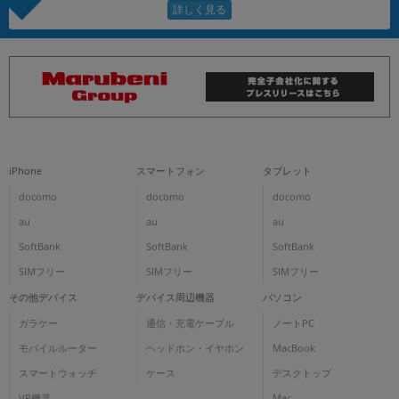
iPhone
スマートフォン
タブレット
docomo
docomo
docomo
au
au
au
SoftBank
SoftBank
SoftBank
SIMフリー
SIMフリー
SIMフリー
その他デバイス
デバイス周辺機器
パソコン
ガラケー
通信・充電ケーブル
ノートPC
モバイルルーター
ヘッドホン・イヤホン
MacBook
スマートウォッチ
ケース
デスクトップ
VR機器
Mac