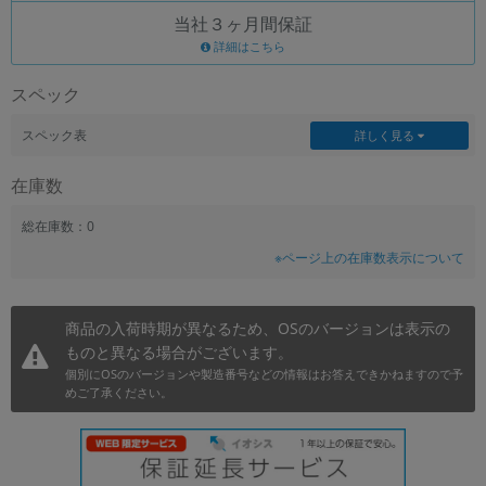
当社３ヶ月間保証
~
詳細はこちら
容量
スペック
~
スペック表
詳しく見る
モニタサイズ
在庫数
~
総在庫数：0
※ページ上の在庫数表示について
価格
円 ～
円
商品の入荷時期が異なるため、OSのバージョンは表示の
ものと異なる場合がございます。
個別にOSのバージョンや製造番号などの情報はお答えできかねますので予
発売日
めご了承ください。
月 から
年
月 まで
年