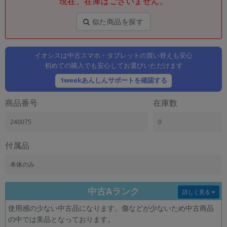
現在、在庫はございません。
「iPhone」「Xperia」「Galaxy」など
メーカー
似た商品を探す
製造、販売メーカーの絞り込み
「Apple」「SONY」「SHARP」など
イオシスは中古スマホ・タブレットの買い替えも安心
機能・特徴
初めての購入でも安心してお選びいただけます
商品の搭載機能による絞り込み
「5G対応」「防水」「ワンセグ」など
1weekあんしんサポートを確認する
ドライブ
商品番号
在庫数
ドライブの絞り込み
240075
0
ランク
商品状態の絞り込み
「新品」「未使用」「中古」など
付属品
CPU
本体のみ
CPUの絞り込み
中古Aランク
OS
詳しく見る
OSの絞り込み
使用感の少ない中古品になります。傷などが少ないため中古商品
の中では美品となっております。
メモリ