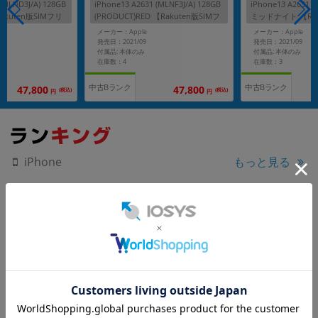
 (MLND3J/A) 128GB
iPhone13 A2631 (MLNF3J/A) 128GB
iPhone13 A2631 (
kuten版SIMフリ
(PRODUCT)RED 【Rakuten版SIMフ
ミッドナイト 【Rak
リー】
ー】
メーカー：Apple
メーカー：Apple
発売日：2021/09
発売日：2021/09
付属品: 本体のみ
付属品: 本体のみ
在庫数：4
在庫数：3
中古Bランク
中古Bランク
47,800
47,800
(税込)
(税込)
円
円
もっと見る
iPhone