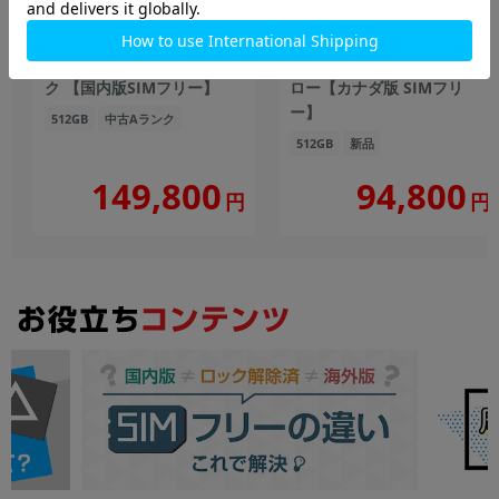
iPhone16 A3286
iPhone14 Plus A2885
(MYE23J/A) 512GB ブラッ
(MR663VC/A) 512GB イエ
ク 【国内版SIMフリー】
ロー【カナダ版 SIMフリ
ー】
512GB
中古Aランク
512GB
新品
149,800
94,800
円
円