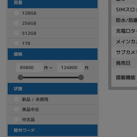
容量
アウトレット
SIMスロ
128GB
防水/防
256GB
充電口
タ
512GB
OS
メイン
カ
OSの絞り込み
1TB
サブ
カメ
Chr
Win 11
Win 10
MacOS
Win 7
Win 8
価格
発売日
円 ～
円
容量
搭載機能
~
状態
新品 / 未使用
価格
美品中古
円 ～
円
中古品
除外ワード