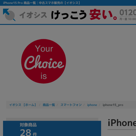
iPhone15 Pro 商品一覧│中古スマホ販売の【イオシス】
フリーワード
除外ワード
人気の検索ワード：
Let's note
EliteBook
MacBook
イオシス 【ホーム】
商品一覧
スマートフォン
iphone
iphone15_pro
iPho
対象商品
28
シリーズ
件