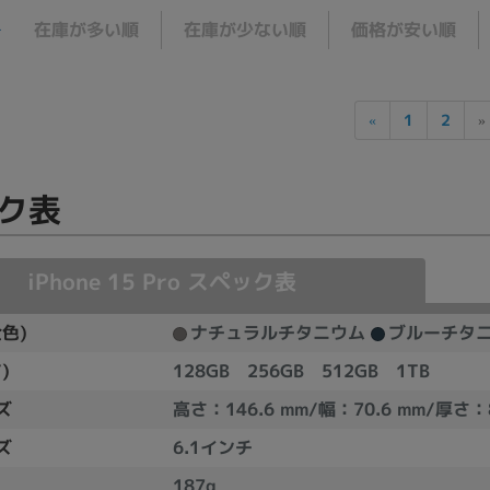
製造、販売メーカーの絞り込み
在庫が多い順
在庫が少ない順
価格が安い順
Pana
TOSHIBA
Apple
SONY
VAIO
Asus
HP
«
1
2
»
ク表
ドライブ
ドライブの絞り込み
DVD-マルチ
BD-ROM
BD−R
iPhone 15 Pro
スペック表
DVDスーパーマルチ
その他
全色)
ナチュラルチタニウム
ブルーチタ
)
128GB 256GB 512GB 1TB
ズ
高さ：146.6 mm/幅：70.6 mm/厚さ：8
CPU
CPUの絞り込み
ズ
6.1インチ
Apple M1
Apple M2
ンク
Cランク
Ryzen 9
187g