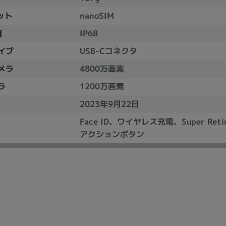
Core i7
Core i5
Core i3
そ
ット
nanoSIM
塵
IP68
イプ
USB-Cコネクタ
メモリ
メラ
4800万画素
~
ラ
1200万画素
omeOS
その他
2023年9月22日
モニタサイズ
Face ID、ワイヤレス充電、Super Ret
~
アクションボタン
発売日
月
年
月
年