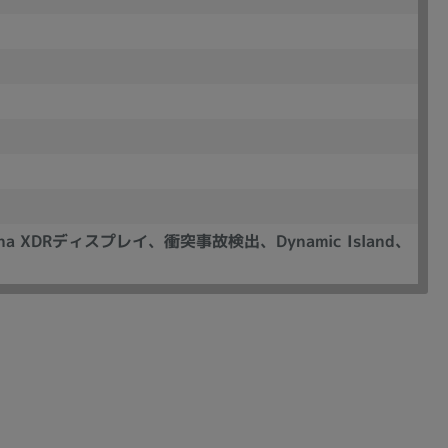
の他
ina XDRディスプレイ、衝突事故検出、Dynamic Island、
 から
 まで