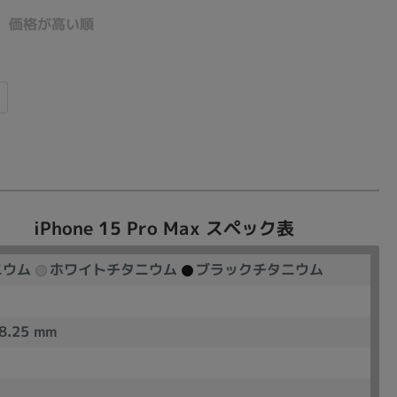
価格が高い順
sonic
FUJITSU
Lenovo
DVD-ROM
DVD±RW
iPhone 15 Pro Max
スペック表
ニウム
ホワイトチタニウム
ブラックチタニウム
.25 mm
Ryzen 7
Ryzen 5
Core i9