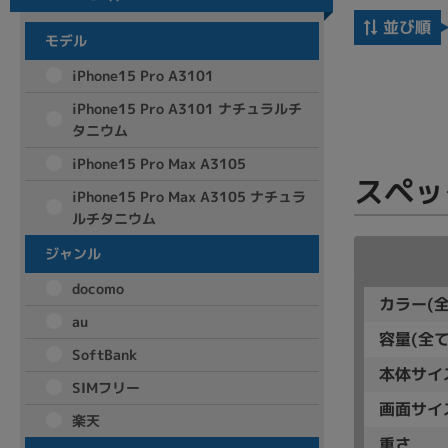
商品シリーズ名・ブランド名の絞り込み。
並び順
モデル
Let's note
dynabook
Thinkpad
LAVIE
FMV
iPhone15 Pro A3101
macbook
Inspiron
aspire
iPhone15 Pro A3101 ナチュラルチ
タニウム
iPhone15 Pro Max A3105
スペッ
機能・特徴
iPhone15 Pro Max A3105 ナチュラ
商品の搭載機能による絞り込み
ルチタニウム
Webカメラ内蔵
ジャンル
docomo
カラー
(
au
容量
(全て
SoftBank
本体サイ
ランク
SIMフリー
商品状態の絞り込み
画面サイ
楽天
新品/未使用
Aランク
Bラ
未使用
中古
新品
重さ