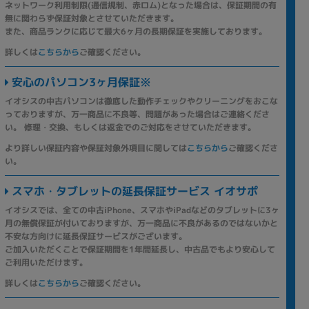
ネットワーク利用制限(通信規制、赤ロム)となった場合は、保証期間の有
無に関わらず保証対象とさせていただきます。
また、商品ランクに応じて最大6ヶ月の長期保証を実施しております。
詳しくは
こちらから
ご確認ください。
安心のパソコン3ヶ月保証※
イオシスの中古パソコンは徹底した動作チェックやクリーニングをおこな
っておりますが、万一商品に不良等、問題があった場合はご連絡くださ
い。 修理・交換、もしくは返金でのご対応をさせていただきます。
より詳しい保証内容や保証対象外項目に関しては
こちらから
ご確認くださ
い。
スマホ・タブレットの延長保証サービス イオサポ
イオシスでは、全ての中古iPhone、スマホやiPadなどのタブレットに3ヶ
月の無償保証が付いておりますが、万一商品に不良があるのではないかと
不安な方向けに延長保証サービスがございます。
ご加入いただくことで保証期間を1年間延長し、中古品でもより安心して
ご利用いただけます。
詳しくは
こちらから
ご確認ください。