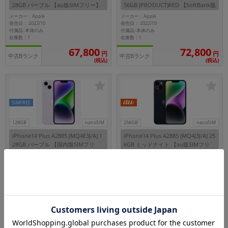
28GB パープル 【au版SIMフリー】
56GB (PRODUCT)RED 【SoftBank版
SIMフリー】
メーカー：Apple
メーカー：Apple
発売日： 2022/10
発売日： 2022/10
付属品: 本体のみ
付属品: 本体のみ
在庫数：1
在庫数：1
67,800
72,800
円
円
中古Bランク
中古Bランク
(税込)
(税込)
SIMFREE
128GB
nanoSIM
256GB
nanoSIM
iPhone14 Plus A2885 (MQ4E3J/A) 1
iPhone14 Plus A2885 (MQ4J3J/A) 25
28GB パープル 【国内版SIMフリ
6GB ミッドナイト 【au版SIMフリ
ー】
ー】
メーカー：Apple
メーカー：Apple
発売日： 2022/10
発売日： 2022/10
付属品: 本体のみ
付属品: 箱/USB-C - Lightningケーブル/SIMカードツール/マニュアル
在庫数：2
在庫数：1
74,800
72,800
円
円
中古Aランク
中古Bランク
(税込)
(税込)