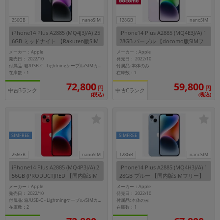
256GB
nanoSIM
128GB
nanoSIM
iPhone14 Plus A2885 (MQ4J3J/A) 25
iPhone14 Plus A2885 (MQ4E3J/A) 1
6GB ミッドナイト 【Rakuten版SIM
28GB パープル 【docomo版SIMフ
フリー】
リー】
メーカー：Apple
メーカー：Apple
発売日： 2022/10
発売日： 2022/10
付属品: 本体のみ
付属品: 箱/USB-C - Lightningケーブル/SIMカードツール/マニュアル
在庫数：1
在庫数：1
72,800
59,800
円
円
中古Bランク
中古Cランク
(税込)
(税込)
SIMFREE
SIMFREE
256GB
nanoSIM
128GB
nanoSIM
iPhone14 Plus A2885 (MQ4P3J/A) 2
iPhone14 Plus A2885 (MQ4H3J/A) 1
56GB (PRODUCT)RED 【国内版SIM
28GB ブルー 【国内版SIMフリー】
フリー】
メーカー：Apple
メーカー：Apple
発売日： 2022/10
発売日： 2022/10
付属品: 本体のみ
付属品: 箱/USB-C - Lightningケーブル/SIMカードツール/マニュアル
在庫数：2
在庫数：1