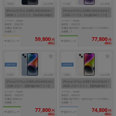
「iPhone」「Xperia」「Galaxy」など
128GB
nanoSIM
512GB
nanoSIM
メーカー
iPhone14 Plus A2885 (MQ4A3J/A) 1
iPhone14 Plus A2885 (MQ4U3J/A) 5
28GB ミッドナイト 【SoftBank版SI
12GB パープル 【au版SIMフリー】
製造、販売メーカーの絞り込み
Mフリー】
「Apple」「SONY」「SHARP」など
メーカー：Apple
メーカー：Apple
発売日： 2022/10
発売日： 2022/10
付属品: 本体のみ
付属品: 箱/USB-C - Lightningケーブル/SIMカードツール/マニュアル
機能・特徴
在庫数：1
在庫数：1
商品の搭載機能による絞り込み
59,800
77,800
「5G対応」「防水」「ワンセグ」など
円
円
中古Cランク
中古Bランク
(税込)
(税込)
ドライブ
ドライブの絞り込み
ランク
SIMFREE
SIMFREE
商品状態の絞り込み
「新品」「未使用」「中古」など
512GB
nanoSIM
128GB
nanoSIM
iPhone14 Plus A2885 (MQ4W3J/A) 5
iPhone14 Plus A2885 (MQ4D3J/A) 1
CPU
12GB ブルー 【国内版SIMフリー】
28GB スターライト 【国内版SIMフ
CPUの絞り込み
リー】
メーカー：Apple
メーカー：Apple
発売日： 2022/10
発売日： 2022/10
OS
付属品: 本体のみ
付属品: 箱/USB-C - Lightningケーブル/SIMカードツール/マニュアル
在庫数：1
在庫数：1
OSの絞り込み
77,800
74,800
円
円
中古Bランク
中古Aランク
メモリ
(税込)
(税込)