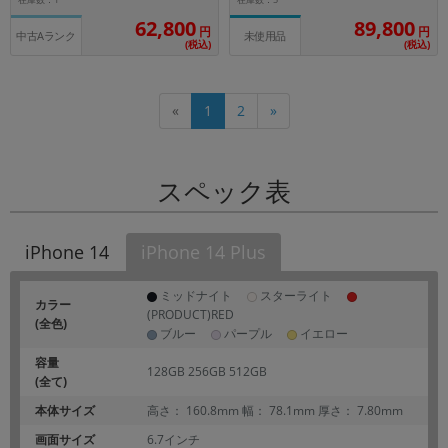
62,800
89,800
円
円
中古Aランク
未使用品
(税込)
(税込)
«
1
2
»
スペック表
iPhone 14 Plus
iPhone 14
ミッドナイト
スターライト
カラー
(PRODUCT)RED
(全色)
ブルー
パープル
イエロー
容量
128GB 256GB 512GB
(全て)
本体サイズ
高さ： 160.8mm 幅： 78.1mm 厚さ： 7.80mm
画面サイズ
6.7インチ