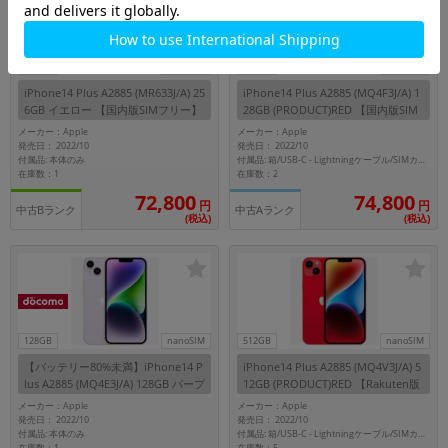
SIMFREE
SIMFREE
256GB
nanoSIM
128GB
nanoSIM
iPhone14 Plus A2885 (MR633J/A) 25
iPhone14 Plus A2885 (MQ4F3J/A) 1
6GB イエロー 【国内版SIMフリー】
28GB (PRODUCT)RED 【国内版SIM
フリー】
メーカー：Apple
メーカー：Apple
発売日： 2022/10
発売日： 2022/10
付属品: 本体のみ
付属品: 箱/USB-C - Lightningケーブル/SIMカードツール/マニュアル
在庫数：1
在庫数：2
72,800
74,800
円
円
中古Bランク
中古Aランク
(税込)
(税込)
128GB
nanoSIM
512GB
nanoSIM
【バッテリー80%未満】iPhone14 P
iPhone14 Plus A2885 (MQ4V3J/A) 5
lus A2885 (MQ4E3J/A) 128GB パープ
12GB (PRODUCT)RED 【Rakuten版
ル 【docomo版SIMフリー】
SIMフリー】
メーカー：Apple
メーカー：Apple
発売日： 2022/10
発売日： 2022/10
付属品: 本体のみ
付属品: 箱/USB-C - Lightningケーブル/SIMカードツール/マニュアル
在庫数：1
在庫数：5