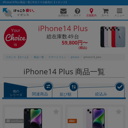
iPhone14 Plus 商品一覧│中古スマホ販売の【イオシス】
お問合せ
店舗案内
メニュー
ガイド
カート
iPhone14 Plus
49
59,800円〜
かんたんパソコン検索に切り替える
イオシス 【ホーム】
商品一覧
スマートフォン
iphone
iphone14_plus
フリーワード
iPhone14 Plus 商品一覧
除外ワード
人気の検索ワード：
Let's note
EliteBook
MacBook
他の
関連商品
並び順
絞込み
シリーズ
カテゴリー
商品ジャンルの絞り込み
「スマートフォン」「タブレット」など
シリーズ
商品シリーズ名・ブランド名の絞り込み。