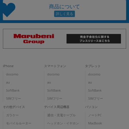
商品について
iPhone
スマートフォン
タブレット
docomo
docomo
docomo
au
au
au
SoftBank
SoftBank
SoftBank
SIMフリー
SIMフリー
SIMフリー
その他デバイス
デバイス周辺機器
パソコン
ガラケー
通信・充電ケーブル
ノートPC
モバイルルーター
ヘッドホン・イヤホン
MacBook