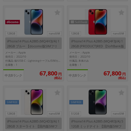
~
容量
~
128GB
nanoSIM
128GB
nanoSIM
iPhone14 Plus A2885 (MQ4H3J/A) 1
iPhone14 Plus A2885 (MQ4F3J/A) 1
モニタサイズ
28GB ブルー 【docomo版SIMフリ
28GB (PRODUCT)RED 【SoftBank版
ー】
SIMフリー】
メーカー：Apple
メーカー：Apple
~
発売日： 2022/10
発売日： 2022/10
付属品: 本体のみ
付属品: 箱/USB-C - Lightningケーブル/SIMカードツール/マニュアル
在庫数：1
在庫数：1
価格
67,800
67,800
円
円
中古Bランク
中古Bランク
(税込)
(税込)
円 ～
円
SIMFREE
SIMFREE
発売日
月 から
年
128GB
nanoSIM
512GB
nanoSIM
iPhone14 Plus A2885 (MQ4D3J/A) 1
iPhone14 Plus A2885 (MQ4R3J/A) 5
28GB スターライト 【国内版SIMフ
12GB ミッドナイト 【国内版SIMフ
月 まで
年