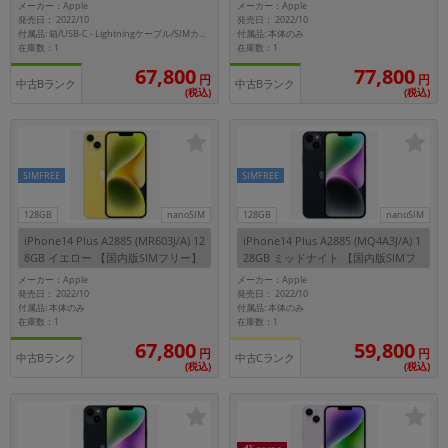
リー】
リー】
メーカー：Apple
メーカー：Apple
発売日： 2022/10
発売日： 2022/10
付属品: 本体のみ
付属品: 箱/USB-C - Lightningケーブル/SIMカードツール/マニュアル
各項目のチェックボックスは「or検索」となります。
在庫数：1
在庫数：1
ただし機能別のみ「and検索」となります。
67,800
77,800
円
円
中古Bランク
中古Bランク
(税込)
(税込)
SIMFREE
SIMFREE
128GB
nanoSIM
128GB
nanoSIM
iPhone14 Plus A2885 (MR603J/A) 12
iPhone14 Plus A2885 (MQ4A3J/A) 1
8GB イエロー 【国内版SIMフリー】
28GB ミッドナイト 【国内版SIMフ
リー】
メーカー：Apple
メーカー：Apple
発売日： 2022/10
発売日： 2022/10
付属品: 本体のみ
付属品: 本体のみ
在庫数：1
在庫数：1
67,800
59,800
円
円
中古Bランク
中古Cランク
(税込)
(税込)