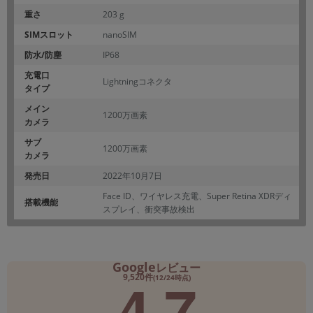
重さ
203 g
SIMスロット
nanoSIM
防水/防塵
IP68
充電口
Lightningコネクタ
タイプ
メイン
1200万画素
カメラ
サブ
1200万画素
カメラ
発売日
2022年10月7日
Face ID、ワイヤレス充電、Super Retina XDRディ
搭載機能
スプレイ、衝突事故検出
Google
レビュー
4.7
9,520件
(12/24時点)