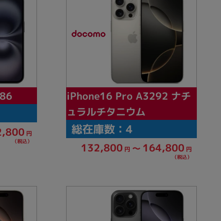
iPhone16 Pro A3292 ナチ
286
ュラルチタニウム
総在庫数：4
2,800
円
（税込）
132,800
164,800
～
円
円
（税込）