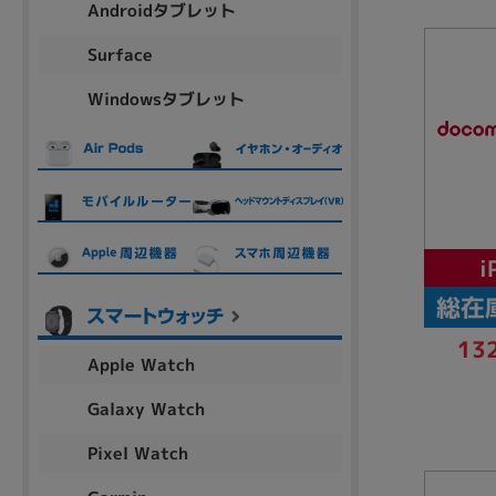
Androidタブレット
アウトレット
Surface
Windowsタブレット
OS
OSの絞り込み
Chr
Win 11
Win 10
MacOS
Win 7
Win 8
容量
i
~
総在
13
Apple Watch
価格
Galaxy Watch
円 ～
円
Pixel Watch