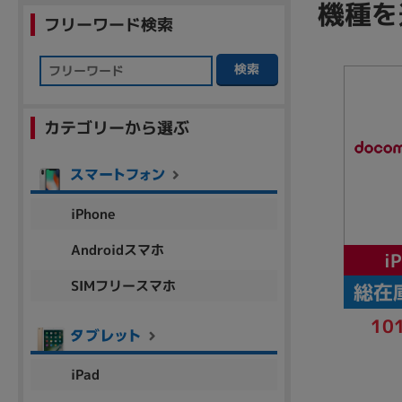
機種を
商品シリーズ名・ブランド名の絞り込み。
フリーワード検索
Let's note
dynabook
Thinkpad
LAVIE
FMV
検索
macbook
Inspiron
aspire
カテゴリーから選ぶ
機能・特徴
商品の搭載機能による絞り込み
iPhone
Webカメラ内蔵
Androidスマホ
i
SIMフリースマホ
総在
10
ランク
商品状態の絞り込み
iPad
新品/未使用
Aランク
Bラ
未使用
中古
新品