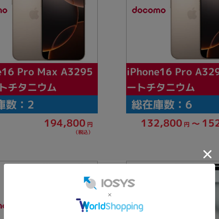
e16 Pro Max A3295
iPhone16 Pro A3
トチタニウム
ートチタニウム
庫数：2
総在庫数：6
194,800
132,800
15
～
円
円
（税込）