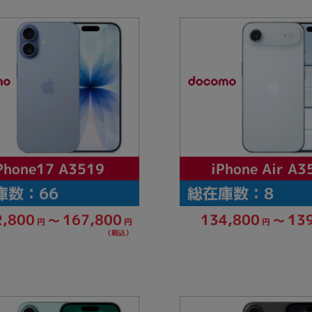
Core i7
Core i5
Core i3
そ
メモリ
~
omeOS
その他
モニタサイズ
iPhone Air A3
Phone17 A3519
~
庫数：66
総在庫数：8
2,800
167,800
134,800
13
～
～
円
円
円
発売日
（税込）
月
年
月
年