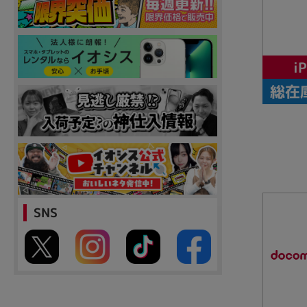
i
総在
SNS