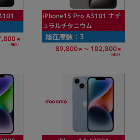
iPhone15 Pro A3101 ナチ
3101
ュラルチタニウム
総在庫数：3
7,800
円
（税込）
102,800
89,800
～
円
円
（税込）