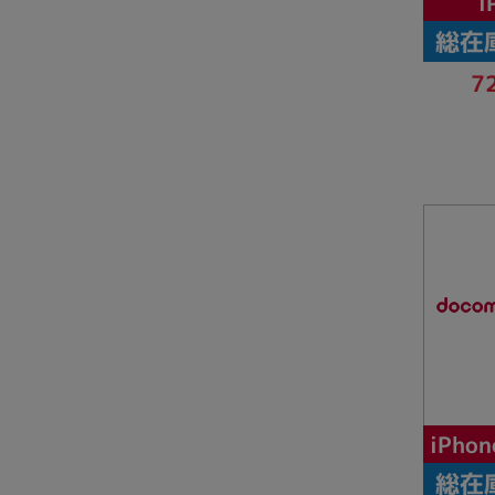
i
総在
7
iPhon
総在