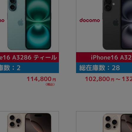
ne16 A3286 ティール
iPhone16 A3
庫数：2
総在庫数：28
114,800
102,800
13
～
円
円
（税込）