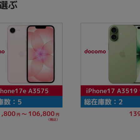
選ぶ
製造、販売メーカーの絞り込み
Pana
TOSHIBA
Apple
SONY
VAIO
Asus
HP
ドライブ
ドライブの絞り込み
DVD-マルチ
BD-ROM
BD−R
DVDスーパーマルチ
その他
iPhone17 A351
Phone17e A3575
庫数：5
総在庫数：2
1,800
106,800
13
～
円
円
CPU
（税込）
CPUの絞り込み
Apple M1
Apple M2
ンク
Cランク
Ryzen 9