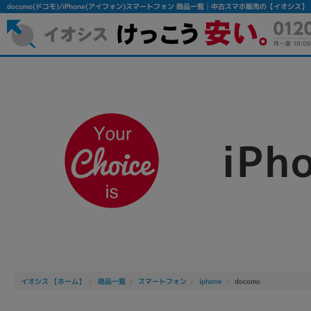
docomo(ドコモ)/iPhone(アイフォン)スマートフォン 商品一覧│中古スマホ販売の【イオシス】
iPh
フリーワード
除外ワード
人気の検索ワード：
Let's note
EliteBook
MacBook
イオシス 【ホーム】
商品一覧
スマートフォン
iphone
docomo
シリーズ