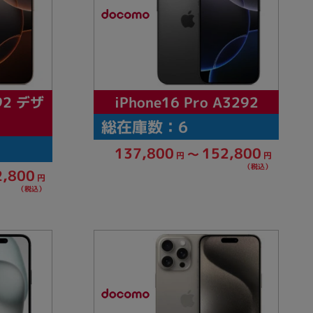
292 デザ
iPhone16 Pro A3292
総在庫数：6
137,800
152,800
～
円
円
（税込）
2,800
円
（税込）