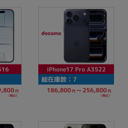
の他
iPhone17 Pro A3522
516
総在庫数：7
9,800
186,800
256,800
～
円
円
円
（税込）
（税込）
 から
 まで