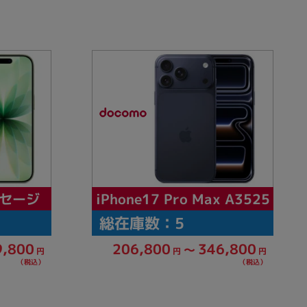
sonic
FUJITSU
Lenovo
DVD-ROM
DVD±RW
iPhone17 Pro Max A3525
9 セージ
総在庫数：5
9,800
206,800
346,800
～
円
円
円
（税込）
（税込）
Ryzen 7
Ryzen 5
Core i9