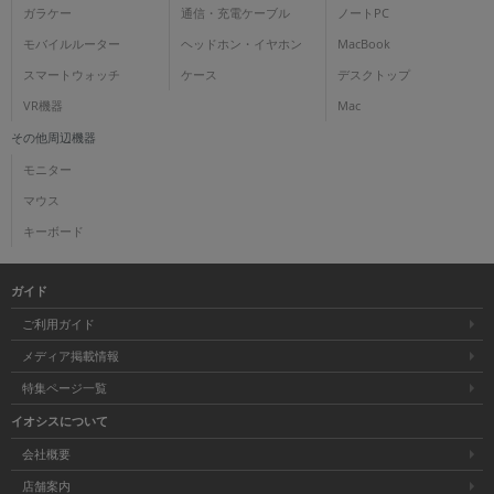
ガラケー
通信・充電ケーブル
ノートPC
各項目のチェックボックスは「or検索」となります。
モバイルルーター
ヘッドホン・イヤホン
MacBook
ただし機能別のみ「and検索」となります。
スマートウォッチ
ケース
デスクトップ
VR機器
Mac
その他周辺機器
モニター
マウス
キーボード
ガイド
ご利用ガイド
メディア掲載情報
特集ページ一覧
イオシスについて
会社概要
店舗案内