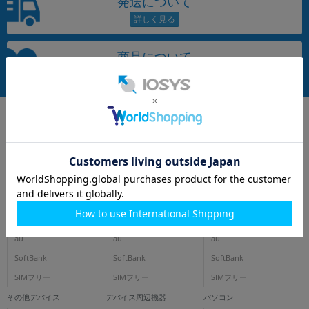
発送について
~
容量
商品について
~
モニタサイズ
~
価格
円 ～
円
iPhone
スマートフォン
タブレット
docomo
docomo
docomo
au
au
au
発売日
SoftBank
SoftBank
SoftBank
月 から
年
SIMフリー
SIMフリー
SIMフリー
その他デバイス
デバイス周辺機器
パソコン
月 まで
年