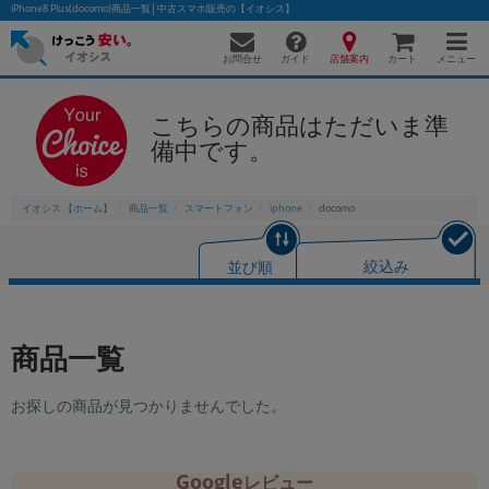
iPhone8 Plus(docomo)商品一覧│中古スマホ販売の【イオシス】
お問合せ
店舗案内
メニュー
ガイド
カート
こちらの商品はただいま準
備中です。
かんたんパソコン検索に切り替える
イオシス 【ホーム】
商品一覧
スマートフォン
iphone
docomo
フリーワード
並び順
絞込み
除外ワード
人気の検索ワード：
Let's note
EliteBook
MacBook
商品一覧
カテゴリー
商品ジャンルの絞り込み
お探しの商品が見つかりませんでした。
「スマートフォン」「タブレット」など
シリーズ
商品シリーズ名・ブランド名の絞り込み。
Google
レビュー
「iPhone」「Xperia」「Galaxy」など