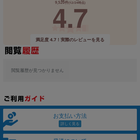
4.7
9,520件
(12/24時点)
メーカー
製造、販売メーカーの絞り込み
「Apple」「SONY」「SHARP」など
機能・特徴
満足度 4.7！実際のレビューを見る
商品の搭載機能による絞り込み
「5G対応」「防水」「ワンセグ」など
ドライブ
ドライブの絞り込み
閲覧履歴が見つかりません
ランク
商品状態の絞り込み
「新品」「未使用」「中古」など
CPU
CPUの絞り込み
お支払い方法
OS
OSの絞り込み
メモリ