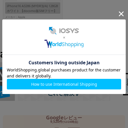
iPhone16 A3286 (MYDR3J/A) 128GB
ホワイト 【docomo版SIMフリー】
メーカー：Apple
発売日： 2024/09
付属品: 箱/USB-C充電ケーブル(1m)/SIMカードツール
在庫数：4
114,800
円
中古Aランク
(税込)
Google
レビュー
9,520件
(12/24時点)