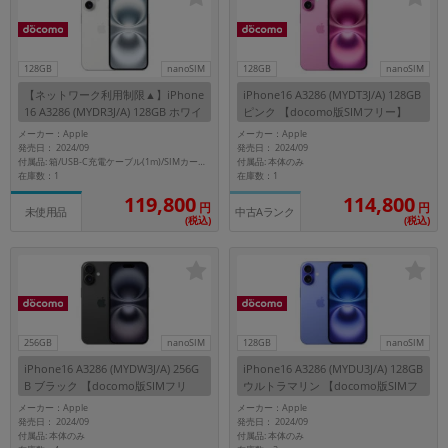
~
容量
128GB
nanoSIM
128GB
nanoSIM
【ネットワーク利用制限▲】iPhone
iPhone16 A3286 (MYDT3J/A) 128GB
~
16 A3286 (MYDR3J/A) 128GB ホワイ
ピンク 【docomo版SIMフリー】
ト 【docomo版SIMフリー】
メーカー：Apple
メーカー：Apple
発売日： 2024/09
発売日： 2024/09
モニタサイズ
付属品: 本体のみ
付属品: 箱/USB-C充電ケーブル(1m)/SIMカードツール
在庫数：1
在庫数：1
~
119,800
114,800
円
円
中古Aランク
未使用品
(税込)
(税込)
価格
円 ～
円
256GB
nanoSIM
128GB
nanoSIM
発売日
iPhone16 A3286 (MYDW3J/A) 256G
iPhone16 A3286 (MYDU3J/A) 128GB
B ブラック 【docomo版SIMフリ
ウルトラマリン 【docomo版SIMフ
月 から
年
ー】
リー】
メーカー：Apple
メーカー：Apple
発売日： 2024/09
発売日： 2024/09
月 まで
年
付属品: 本体のみ
付属品: 本体のみ