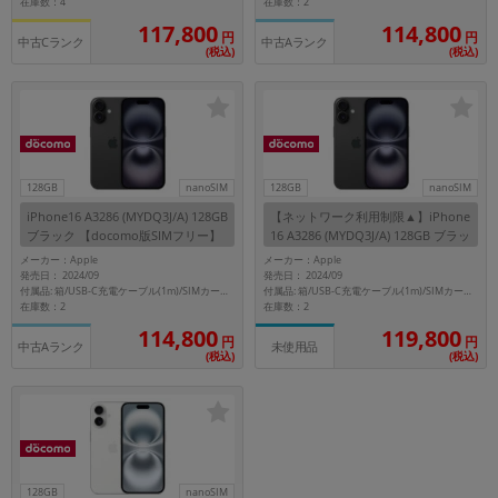
在庫数：4
在庫数：2
117,800
114,800
円
円
各項目のチェックボックスは「or検索」となります。
中古Cランク
中古Aランク
(税込)
(税込)
ただし機能別のみ「and検索」となります。
128GB
nanoSIM
128GB
nanoSIM
iPhone16 A3286 (MYDQ3J/A) 128GB
【ネットワーク利用制限▲】iPhone
ブラック 【docomo版SIMフリー】
16 A3286 (MYDQ3J/A) 128GB ブラッ
ク 【docomo版SIMフリー】
メーカー：Apple
メーカー：Apple
発売日： 2024/09
発売日： 2024/09
付属品: 箱/USB-C充電ケーブル(1m)/SIMカードツール
付属品: 箱/USB-C充電ケーブル(1m)/SIMカードツール
在庫数：2
在庫数：2
114,800
119,800
円
円
中古Aランク
未使用品
(税込)
(税込)
128GB
nanoSIM