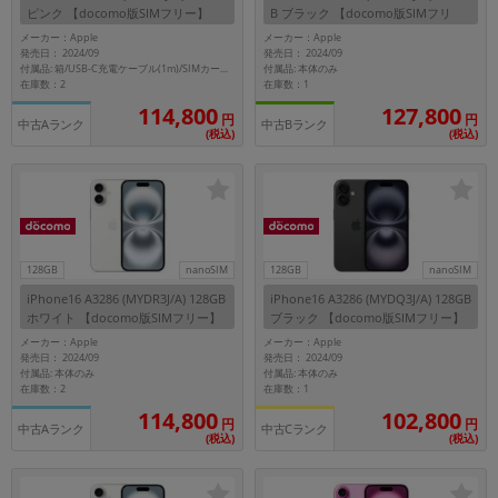
ピンク 【docomo版SIMフリー】
B ブラック 【docomo版SIMフリ
ー】
メーカー：Apple
メーカー：Apple
メーカー
発売日： 2024/09
発売日： 2024/09
製造、販売メーカーの絞り込み
付属品: 本体のみ
付属品: 箱/USB-C充電ケーブル(1m)/SIMカードツール
「Apple」「SONY」「SHARP」など
在庫数：2
在庫数：1
114,800
127,800
円
円
機能・特徴
中古Aランク
中古Bランク
(税込)
(税込)
商品の搭載機能による絞り込み
「5G対応」「防水」「ワンセグ」など
ドライブ
ドライブの絞り込み
ランク
128GB
nanoSIM
128GB
nanoSIM
商品状態の絞り込み
iPhone16 A3286 (MYDR3J/A) 128GB
iPhone16 A3286 (MYDQ3J/A) 128GB
「新品」「未使用」「中古」など
ホワイト 【docomo版SIMフリー】
ブラック 【docomo版SIMフリー】
メーカー：Apple
メーカー：Apple
CPU
発売日： 2024/09
発売日： 2024/09
付属品: 本体のみ
付属品: 本体のみ
CPUの絞り込み
在庫数：2
在庫数：1
114,800
102,800
OS
円
円
中古Aランク
中古Cランク
(税込)
(税込)
OSの絞り込み
メモリ