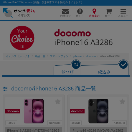
iPhone16 A3286(docomo)商品一覧│中古スマホ販売の【イオシス】
お問合せ
店舗案内
メニュー
ガイド
カート
iPhone16 A3286
かんたんパソコン検索に切り替える
イオシス 【ホーム】
商品一覧
スマートフォン
iphone
docomo
iPhone16 A3286
フリーワード
並び順
絞込み
除外ワード
docomo/iPhone16 A3286 商品一覧
人気の検索ワード：
Let's note
EliteBook
MacBook
カテゴリー
商品ジャンルの絞り込み
「スマートフォン」「タブレット」など
シリーズ
128GB
nanoSIM
256GB
nanoSIM
商品シリーズ名・ブランド名の絞り込み。
iPhone16 A3286 (MYDT3J/A) 128GB
iPhone16 A3286 (MYDW3J/A) 256G
「iPhone」「Xperia」「Galaxy」など