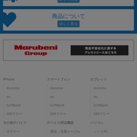
商品について
iPhone
スマートフォン
タブレット
docomo
docomo
docomo
au
au
au
SoftBank
SoftBank
SoftBank
SIMフリー
SIMフリー
SIMフリー
その他デバイス
デバイス周辺機器
パソコン
ガラケー
通信・充電ケーブル
ノートPC