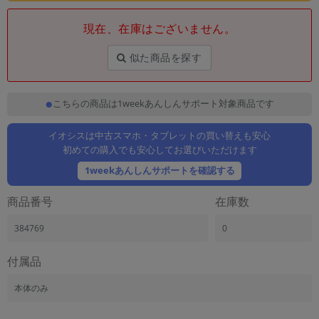
「iPhone」「Xperia」「Galaxy」など
現在、在庫はございません。
メーカー
製造、販売メーカーの絞り込み
「Apple」「SONY」「SHARP」など
似た商品を探す
機能・特徴
商品の搭載機能による絞り込み
こちらの商品は1weekあんしんサポート対象商品です
「5G対応」「防水」「ワンセグ」など
ドライブ
イオシスは中古スマホ・タブレットの買い替えも安心
ドライブの絞り込み
初めての購入でも安心してお選びいただけます
1weekあんしんサポートを確認する
ランク
商品状態の絞り込み
商品番号
在庫数
「新品」「未使用」「中古」など
CPU
384769
0
CPUの絞り込み
付属品
OS
OSの絞り込み
本体のみ
メモリ