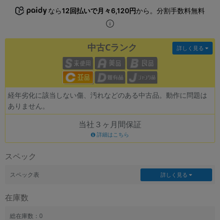
~
なら
12回払いで月々6,120円
から。分割手数料無料
容量
中古Cランク
詳しく見る
~
モニタサイズ
~
経年劣化に該当しない傷、汚れなどのある中古品。動作に問題は
ありません。
価格
当社３ヶ月間保証
円 ～
円
詳細はこちら
スペック
スペック表
詳しく見る
発売日
月 から
年
在庫数
月 まで
年
総在庫数：0