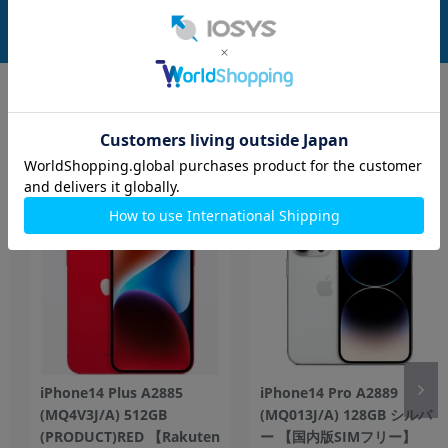
中古Bランク
中古Bランク
84,800
79,800
(税込)
(税込)
円
円
もっと見る
iPhone
iPhone14 Plus A2885
iPhone14 Pro A2889
(MQ4V3J/A) 512GB
(MQ013J/A) 128GB シルバ
(PRODUCT)RED 【Rakuten
ー 【国内版SIMフリー】