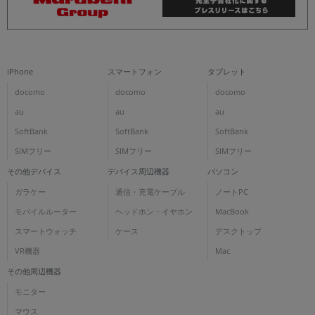
iPhone
スマートフォン
タブレット
docomo
docomo
docomo
au
au
au
SoftBank
SoftBank
SoftBank
SIMフリー
SIMフリー
SIMフリー
その他デバイス
デバイス周辺機器
パソコン
ガラケー
通信・充電ケーブル
ノートPC
モバイルルーター
ヘッドホン・イヤホン
MacBook
スマートウォッチ
ケース
デスクトップ
VR機器
Mac
その他周辺機器
モニター
マウス