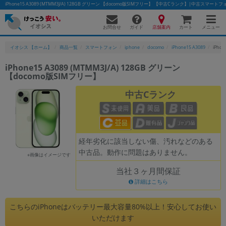
iPhone15 A3089 (MTMM3J/A) 128GB グリーン 【docomo版SIMフリー】 【中古Cランク】|中古スマ
お問合せ
店舗案内
メニュー
ガイド
カート
イオシス 【ホーム】
商品一覧
スマートフォン
iphone
docomo
iPhone15 A3089
iPho
iPhone15 A3089 (MTMM3J/A) 128GB グリーン
【docomo版SIMフリー】
かんたんパソコン検索に切り替える
中古Cランク
フリーワード
除外ワード
経年劣化に該当しない傷、汚れなどのある
中古品。動作に問題はありません。
人気の検索ワード：
Let's note
EliteBook
MacBook
※画像はイメージです
当社３ヶ月間保証
カテゴリー
詳細はこちら
商品ジャンルの絞り込み
「スマートフォン」「タブレット」など
こちらのiPhoneはバッテリー最大容量80%以上！安心してお使い
シリーズ
いただけます
商品シリーズ名・ブランド名の絞り込み。