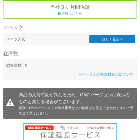
当社３ヶ月間保証
~
詳細はこちら
容量
スペック
~
スペック表
詳しく見る
モニタサイズ
在庫数
~
総在庫数：0
※ページ上の在庫数表示について
価格
円 ～
円
商品の入荷時期が異なるため、OSのバージョンは表示の
ものと異なる場合がございます。
個別にOSのバージョンや製造番号などの情報はお答えできかねますので予
発売日
めご了承ください。
月 から
年
月 まで
年