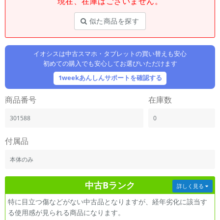
現在、在庫はございません。
「iPhone」「Xperia」「Galaxy」など
メーカー
似た商品を探す
製造、販売メーカーの絞り込み
「Apple」「SONY」「SHARP」など
イオシスは中古スマホ・タブレットの買い替えも安心
機能・特徴
初めての購入でも安心してお選びいただけます
商品の搭載機能による絞り込み
「5G対応」「防水」「ワンセグ」など
1weekあんしんサポートを確認する
ドライブ
商品番号
在庫数
ドライブの絞り込み
301588
0
ランク
商品状態の絞り込み
「新品」「未使用」「中古」など
付属品
CPU
本体のみ
CPUの絞り込み
中古Bランク
OS
詳しく見る
OSの絞り込み
特に目立つ傷などがない中古品となりますが、経年劣化に該当す
る使用感が見られる商品になります。
メモリ