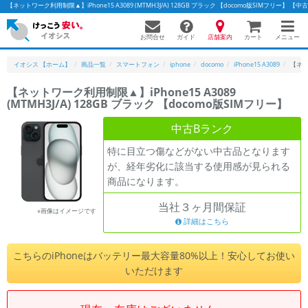
【ネットワーク利用制限▲】iPhone15 A3089 (MTMH3J/A) 128GB ブラック 【docomo版SIMフリ
お問合せ
店舗案内
メニュー
ガイド
カート
イオシス 【ホーム】
商品一覧
スマートフォン
iphone
docomo
iPhone15 A3089
【ネット
【ネットワーク利用制限▲】iPhone15 A3089
(MTMH3J/A) 128GB ブラック 【docomo版SIMフリー】
かんたんパソコン検索に切り替える
中古Bランク
特に目立つ傷などがない中古品となります
フリーワード
が、経年劣化に該当する使用感が見られる
商品になります。
除外ワード
当社３ヶ月間保証
人気の検索ワード：
Let's note
EliteBook
MacBook
※画像はイメージです
詳細はこちら
カテゴリー
商品ジャンルの絞り込み
こちらのiPhoneはバッテリー最大容量80%以上！安心してお使い
「スマートフォン」「タブレット」など
いただけます
シリーズ
商品シリーズ名・ブランド名の絞り込み。