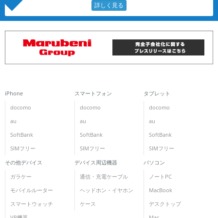
iPhone
スマートフォン
タブレット
docomo
docomo
docomo
au
au
au
SoftBank
SoftBank
SoftBank
SIMフリー
SIMフリー
SIMフリー
その他デバイス
デバイス周辺機器
パソコン
ガラケー
通信・充電ケーブル
ノートPC
モバイルルーター
ヘッドホン・イヤホン
MacBook
スマートウォッチ
ケース
デスクトップ
VR機器
Mac