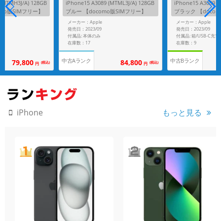
 (MTMH3J/A) 128GB
iPhone15 A3089 (MTML3J/A) 128GB
iPhone15 A3089 (
omo版SIMフリー】
ブルー 【docomo版SIMフリー】
ブラック 【doco
メーカー：Apple
メーカー：Apple
発売日：2023/09
発売日：2023/09
付属品: 本体のみ
在庫数：17
在庫数：9
中古Aランク
中古Bランク
79,800
84,800
(税込)
(税込)
円
円
もっと見る
iPhone