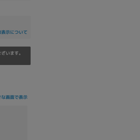
の他
数表示について
ございます。
きな画面で表示
 から
 まで