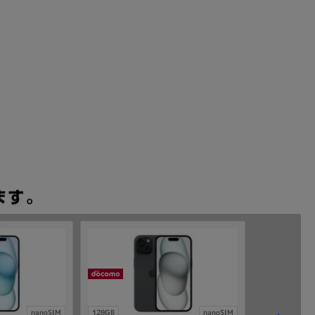
nanoSIM
128GB
nanoSIM