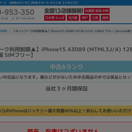
版 SIMフリー】 【中古Aランク】|中古スマートフォンの【イオシス】
A3089
【ネットワーク利用制限▲】iPhone15 A3089 (MTML3J/A) 128GB ブルー【docomo版 
利用制限▲】iPhone15 A3089 (MTML3J/A) 12
版 SIMフリー】
かんたんパソコン検索に切り替える
中古Aランク
カテゴリー
い中古品になります。傷などが少ないため中古商品の中では美品となっ
商品ジャンルの絞り込み
当社３ヶ月間保証
ノートPC
デスクPC
モニター
ちらのiPhoneはバッテリー最大容量80%以上！安心してお使いいただ
メーカー
現在、在庫はございません。