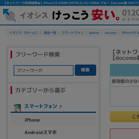
【ネットワーク利用制限▲】iPhone15 A3089 (MTML3J/A) 128GB ブルー【docomo
イオシス 【ホーム】
商品一覧
スマートフォン
iphone
docomo
iPhone15 
【ネットワーク
フリーワード検索
【docomo
検索
フリーワード
使用感の少な
カテゴリーから選ぶ
除外ワード
人気の検索ワード：
Let's note
EliteBook
MacBook
こ
iPhone
Androidスマホ
シリーズ