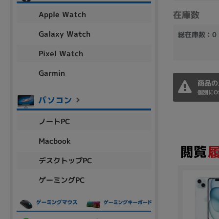
アウトレット
在庫数
Apple Watch
Galaxy Watch
総在庫数：0
Pixel Watch
OS
OSの絞り込み
Garmin
商品の
Chr
Win 11
Win 10
MacOS
Win 7
Win 8
個別にO
容量
ノートPC
~
Macbook
デスクトップPC
価格
ゲーミングPC
円 ～
円