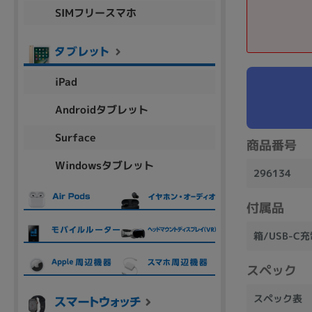
SIMフリースマホ
商品シリーズ名・ブランド名の絞り込み。
Let's note
dynabook
Thinkpad
LAVIE
FMV
macbook
Inspiron
aspire
iPad
Androidタブレット
機能・特徴
Surface
商品番号
商品の搭載機能による絞り込み
Windowsタブレット
Webカメラ内蔵
296134
付属品
箱/USB-C
ランク
スペック
商品状態の絞り込み
スペック表
新品/未使用
Aランク
Bラ
未使用
中古
新品