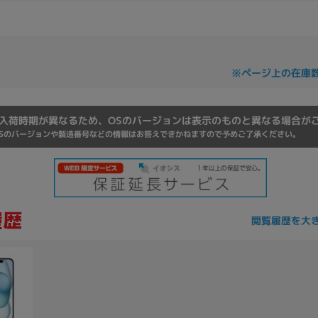
Core i7
Core i5
Core i3
そ
※ページ上の在庫
メモリ
~
入荷時期が異なるため、OSのバージョンは表示のものと異なる場合が
omeOS
その他
Sのバージョンや製造番号などの情報はお答えできかねますので予めご了承ください。
モニタサイズ
~
閲覧履歴を大
発売日
月
年
月
年