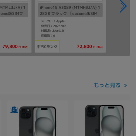
(MTML3J/A) 1
iPhone15 A3089 (MTMH3J/A) 1
como版SIMフ
28GB ブラック 【docomo版SIM
フリー】
メーカー：Apple
発売日：2023/09
付属品: 本体のみ
在庫数：6
79,800
72,800
中古Cランク
(税込)
(税込)
円
円
もっと見る