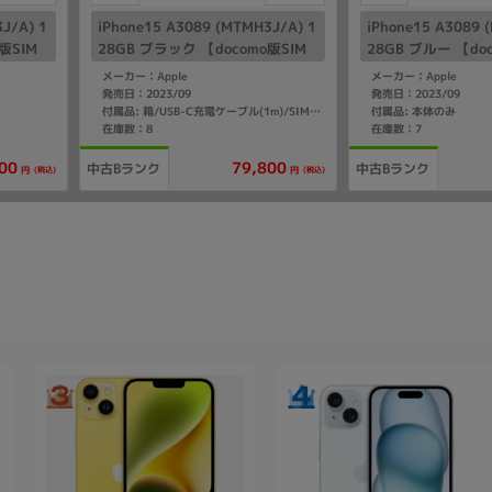
J/A) 1
iPhone15 A3089 (MTMH3J/A) 1
iPhone15 A3089 
版SIM
28GB ブラック 【docomo版SIM
28GB ブルー 【do
フリー】
リー】
メーカー：Apple
メーカー：Apple
発売日：2023/09
発売日：2023/09
付属品: 本体のみ
付属品: 箱/USB-C充電ケーブル(1m)/SIMカードツール/マニュアル
在庫数：8
在庫数：7
00
79,800
中古Bランク
中古Bランク
(税込)
(税込)
円
円