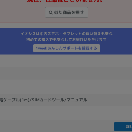
製造、販売メーカーの絞り込み
似た商品を探す
Pana
TOSHIBA
Apple
SONY
VAIO
Asus
HP
イオシスは中古スマホ・タブレットの買い替えも安心
初めての購入でも安心してお選びいただけます
1weekあんしんサポートを確認する
ドライブ
ドライブの絞り込み
DVD-マルチ
BD-ROM
BD−R
DVDスーパーマルチ
その他
充電ケーブル(1m)/SIMカードツール/マニュアル
CPU
CPUの絞り込み
Apple M1
Apple M2
ンク
Cランク
Ryzen 9
詳