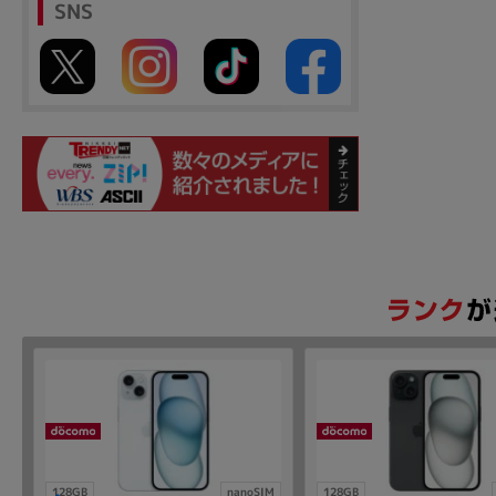
SNS
128GB
nanoSIM
128GB