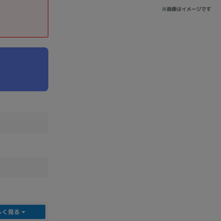
※画像はイメージです
sonic
FUJITSU
Lenovo
DVD-ROM
DVD±RW
Ryzen 7
Ryzen 5
Core i9
しく見る