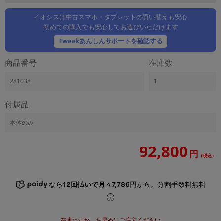
「iPhone」「Xperia」「Galaxy」など
イオシスは中古スマホ・タブレットの買い替えも安心
メーカー
初めての購入でも安心してお選びいただけます
製造、販売メーカーの絞り込み
「Apple」「SONY」「SHARP」など
1weekあんしんサポートを確認する
機能・特徴
商品番号
在庫数
商品の搭載機能による絞り込み
「5G対応」「防水」「ワンセグ」など
281038
1
ドライブ
付属品
ドライブの絞り込み
ランク
本体のみ
商品状態の絞り込み
「新品」「未使用」「中古」など
92,800
円
（税込）
CPU
CPUの絞り込み
なら
12回払いで月々7,786円
から。分割手数料無料
OS
OSの絞り込み
メモリ
在庫わずか。お早めにご注文ください