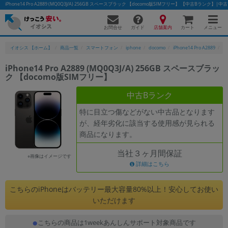
iPhone14 Pro A2889 (MQ0Q3J/A) 256GB スペースブラック 【docomo版SIMフリー】 【中古Bラ
お問合せ
店舗案内
メニュー
ガイド
カート
イオシス 【ホーム】
商品一覧
スマートフォン
iphone
docomo
iPhone14 Pro A2889
i
iPhone14 Pro A2889 (MQ0Q3J/A) 256GB スペースブラッ
ク 【docomo版SIMフリー】
かんたんパソコン検索に切り替える
中古Bランク
特に目立つ傷などがない中古品となります
フリーワード
が、経年劣化に該当する使用感が見られる
商品になります。
除外ワード
当社３ヶ月間保証
人気の検索ワード：
Let's note
EliteBook
MacBook
※画像はイメージです
詳細はこちら
カテゴリー
商品ジャンルの絞り込み
こちらのiPhoneはバッテリー最大容量80%以上！安心してお使い
「スマートフォン」「タブレット」など
いただけます
シリーズ
こちらの商品は1weekあんしんサポート対象商品です
商品シリーズ名・ブランド名の絞り込み。