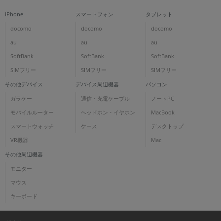
iPhone
スマートフォン
タブレット
docomo
docomo
docomo
au
au
au
SoftBank
SoftBank
SoftBank
SIMフリー
SIMフリー
SIMフリー
その他デバイス
デバイス周辺機器
パソコン
ガラケー
通信・充電ケーブル
ノートPC
モバイルルーター
ヘッドホン・イヤホン
MacBook
スマートウォッチ
ケース
デスクトップ
VR機器
Mac
その他周辺機器
モニター
マウス
キーボード