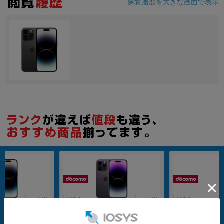
閲覧履歴を大きな画面で表示
nanoSIM
128GB
nanoSIM
128GB
889 (MPXU3J/A) 12
iPhone14 Pro A2889 (MQ0F3J/A) 12
iPhone14 Pro A28
ック 【docomo版
8GB ディープパープル 【docomo版
8GB スペースブラッ