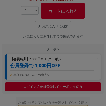
~
カートに入れる
容量
~
お気に入りに追加
お気に入りに追加して後で確認できます
モニタサイズ
~
クーポン
価格
【会員特典】1000円OFF クーポン
会員登録で 1,000円OFF
円 ～
円
単価10,000円以上の商品で
発売日
ログイン / 会員登録してクーポンを使う
月 から
年
お届け住所と支払い方法を選択して今すぐ購入
月 まで
年