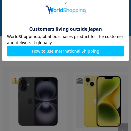
SIMフリー】
SIMフリー】
メーカー：Apple
メーカー：Apple
発売日：2022/09
発売日：2022/09
付属品: 本体のみ
付属品: 本体のみ
在庫数：3
在庫数：2
中古Bランク
中古Cランク
87,800
87,800
(税込)
(税込)
円
円
もっと見る
iPhone