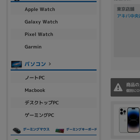
アウトレット
Apple Watch
東京店舗
アキバ中央
Galaxy Watch
Pixel Watch
OS
OSの絞り込み
Garmin
Chr
Win 11
Win 10
MacOS
Win 7
Win 8
容量
ノートPC
~
商品の
Macbook
個別にO
デスクトップPC
価格
ゲーミングPC
円 ～
円