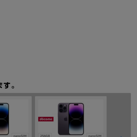
nanoSIM
256GB
nanoSIM