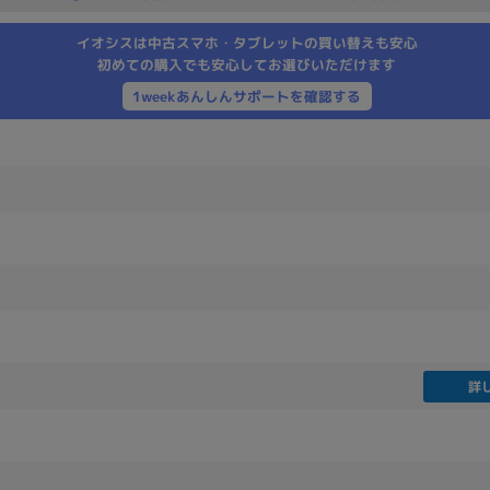
製造、販売メーカーの絞り込み
イオシスは中古スマホ・タブレットの買い替えも安心
Pana
TOSHIBA
Apple
SONY
VAIO
初めての購入でも安心してお選びいただけます
Asus
HP
1weekあんしんサポートを確認する
ドライブ
ドライブの絞り込み
DVD-マルチ
BD-ROM
BD−R
DVDスーパーマルチ
その他
詳
CPU
CPUの絞り込み
Apple M1
Apple M2
ンク
Cランク
Ryzen 9