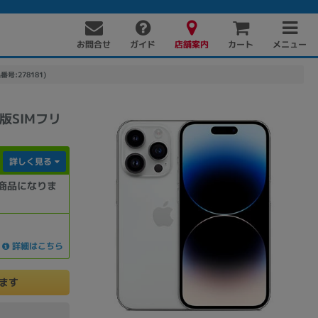
お問合せ
店舗案内
メニュー
ガイド
カート
品番号:278181)
mo版SIMフリ
詳しく見る
商品になりま
PC周辺機器
PCパーツ
ソフト
詳細はこちら
けます