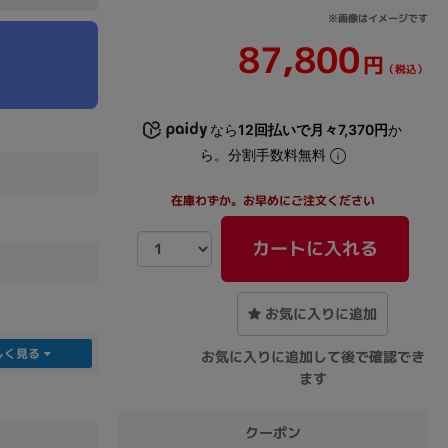
※画像はイメージです
87,800
sonic
FUJITSU
Lenovo
円
（税込）
なら
12回払いで月々7,370円
か
ら。分割手数料無料
在庫わずか。お早めにご注文ください
DVD-ROM
DVD±RW
カートに入れる
お気に入りに追加
しく見る
お気に入りに追加して後で確認でき
ます
Ryzen 7
Ryzen 5
Core i9
クーポン