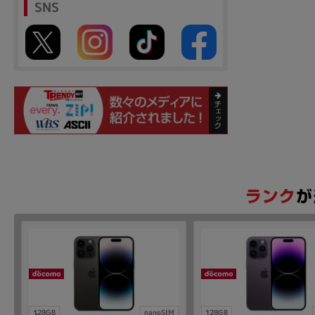
SNS
128GB
nanoSIM
128GB