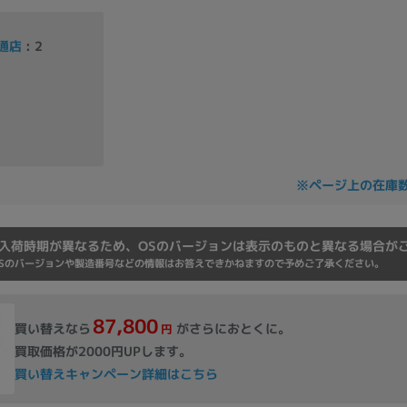
Core i7
Core i5
Core i3
そ
通店
: 2
メモリ
~
omeOS
その他
※ページ上の在庫
モニタサイズ
~
入荷時期が異なるため、OSのバージョンは表示のものと異なる場合が
Sのバージョンや製造番号などの情報はお答えできかねますので予めご了承ください。
発売日
87,800
買い替えなら
がさらにおとくに。
円
月
年
買取価格が2000円UPします。
買い替えキャンペーン詳細はこちら
月
年