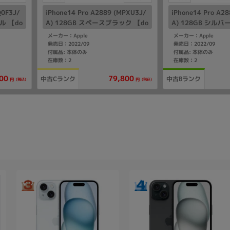
Q0F3J/
iPhone14 Pro A2889 (MPXU3J/
iPhone14 Pro A2
ル 【do
A) 128GB スペースブラック 【do
A) 128GB シルバー
como版SIMフリー】
IMフリー】
メーカー：Apple
メーカー：Apple
発売日：2022/09
発売日：2022/09
付属品: 本体のみ
付属品: 本体のみ
在庫数：2
在庫数：2
00
79,800
中古Cランク
中古Bランク
(税込)
(税込)
円
円