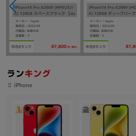
iPhone14 Pro A2889 (MPXU3J/
iPhone14 Pro A2889 (M
A) 128GB スペースブラック 【do
A) 128GB ディープパープ
como版SIMフリー】
como版SIMフリー】
メーカー：Apple
メーカー：Apple
発売日：2022/09
発売日：2022/09
付属品: 本体のみ
付属品: 本体のみ
在庫数：3
在庫数：3
87,800
87,8
中古Bランク
中古Bランク
(税込)
円
iPhone