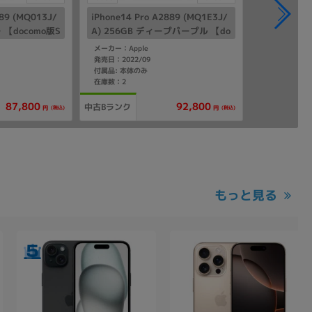
889 (MQ013J/
iPhone14 Pro A2889 (MQ1E3J/
 【docomo版S
A) 256GB ディープパープル 【do
como版SIMフリー】
メーカー：Apple
発売日：2022/09
付属品: 本体のみ
在庫数：2
87,800
92,800
中古Bランク
(税込)
(税込)
円
円
もっと見る