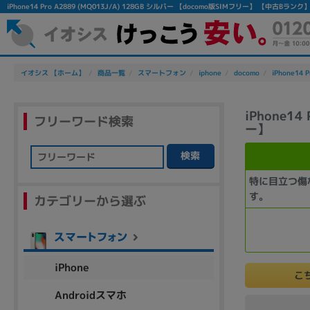
iPhone14 Pro A2889 (MQ013J/A) 128GB シルバー 【docomo版SIMフリー】 【中
イオシス 【ホーム】
商品一覧
スマートフォン
iphone
docomo
iPhone14 P
iPhone14
フリーワード検索
ー】
検索
フリーワード
特に目立つ傷
す。
カテゴリーから選ぶ
除外ワード
人気の検索ワード：
Let's note
EliteBook
MacBook
iPhone
こ
Androidスマホ
シリーズ