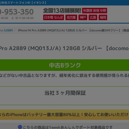
古Bランク】|中古スマートフォンの【イオシス】
ro A2889
iPhone14 Pro A2889 (MQ013J/A) 128GB シルバー 【docomo版SIMフリー】 (商
 Pro A2889 (MQ013J/A) 128GB シルバー 【doco
かんたんパソコン検索に切り替える
中古Bランク
カテゴリー
などがない中古品となりますが、経年劣化に該当する使用感が見られる
商品ジャンルの絞り込み
ノートPC
デスクPC
モニター
当社３ヶ月間保証
ちらのiPhoneはバッテリー最大容量80%以上！安心してお使いいただ
メーカー
こちらの商品は1weekあんしんサポート対象商品です