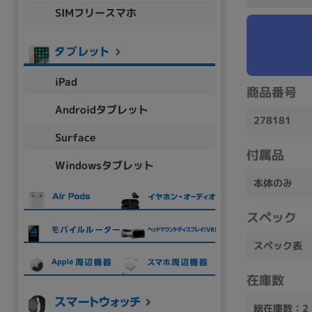
SIMフリースマホ
商品シリーズ名・ブランド名の絞り込み。
Let's note
dynabook
Thinkpad
LAVIE
FMV
macbook
Inspiron
aspire
iPad
商品番号
Androidタブレット
278181
機能・特徴
Surface
商品の搭載機能による絞り込み
付属品
Windowsタブレット
Webカメラ内蔵
本体のみ
スペック
スペック表
ランク
商品状態の絞り込み
在庫数
新品/未使用
Aランク
Bラ
未使用
中古
新品
総在庫数：2