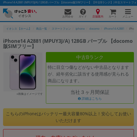
iPhone14 A2881 (MPUY3J/A) 128GB パープル 【docomo版SIMフリー】 【中古Bランク】|中古スマー
お問合せ
店舗案内
メニュー
ガイド
カート
イオシス 【ホーム】
商品一覧
スマートフォン
iphone
docomo
iPhone14 A2881
iPho
iPhone14 A2881 (MPUY3J/A) 128GB パープル 【docomo
版SIMフリー】
かんたんパソコン検索に切り替える
中古Bランク
特に目立つ傷などがない中古品となります
フリーワード
が、経年劣化に該当する使用感が見られる
商品になります。
除外ワード
当社３ヶ月間保証
人気の検索ワード：
Let's note
EliteBook
MacBook
※画像はイメージです
詳細はこちら
カテゴリー
商品ジャンルの絞り込み
こちらのiPhoneはバッテリー最大容量80%以上！安心してお使い
「スマートフォン」「タブレット」など
いただけます
シリーズ
商品シリーズ名・ブランド名の絞り込み。