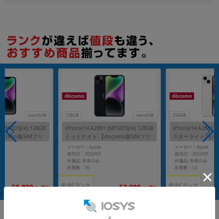
nanoSIM
128GB
nanoSIM
256GB
 (MPUD3J/A) 128GB
iPhone14 A2881 (MPUD3J/A) 128GB
iPhone14 A2881 (
ocomo版SIMフリ
ミッドナイト 【docomo版SIMフリ
スターライト 【do
ー】
ー】
メーカー：Apple
メーカー：Apple
発売日：2022/09
発売日：2022/09
付属品: 本体のみ
付属品: 本体のみ
在庫数：16
在庫数：12
中古Cランク
中古Cランク
59,800
52,800
(税込)
(税込)
円
円