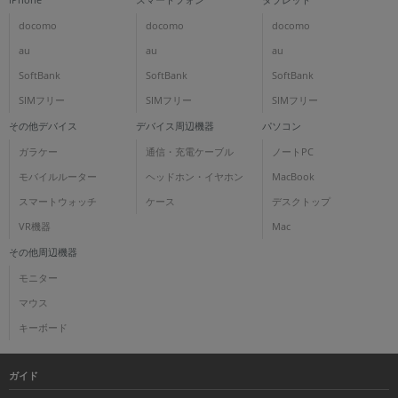
docomo
docomo
docomo
au
au
au
SoftBank
SoftBank
SoftBank
SIMフリー
SIMフリー
SIMフリー
その他デバイス
デバイス周辺機器
パソコン
ガラケー
通信・充電ケーブル
ノートPC
モバイルルーター
ヘッドホン・イヤホン
MacBook
スマートウォッチ
ケース
デスクトップ
VR機器
Mac
その他周辺機器
モニター
マウス
キーボード
ガイド