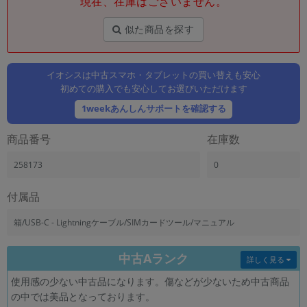
現在、在庫はございません。
「iPhone」「Xperia」「Galaxy」など
メーカー
似た商品を探す
製造、販売メーカーの絞り込み
「Apple」「SONY」「SHARP」など
イオシスは中古スマホ・タブレットの買い替えも安心
機能・特徴
初めての購入でも安心してお選びいただけます
商品の搭載機能による絞り込み
「5G対応」「防水」「ワンセグ」など
1weekあんしんサポートを確認する
ドライブ
商品番号
在庫数
ドライブの絞り込み
258173
0
ランク
商品状態の絞り込み
「新品」「未使用」「中古」など
付属品
CPU
箱/USB-C - Lightningケーブル/SIMカードツール/マニュアル
CPUの絞り込み
中古Aランク
OS
詳しく見る
OSの絞り込み
使用感の少ない中古品になります。傷などが少ないため中古商品
の中では美品となっております。
メモリ