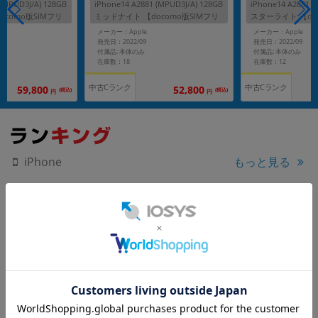
 (MPUD3J/A) 128GB
iPhone14 A2881 (MPUD3J/A) 128GB
iPhone14 A2881 (
ocomo版SIMフリ
ミッドナイト 【docomo版SIMフリ
スターライト 【do
ー】
ー】
メーカー：Apple
メーカー：Apple
発売日：2022/09
発売日：2022/09
付属品: 本体のみ
付属品: 本体のみ
在庫数：18
在庫数：12
中古Cランク
中古Cランク
59,800
52,800
(税込)
(税込)
円
円
もっと見る
iPhone