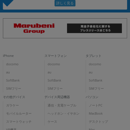
iPhone
スマートフォン
タブレット
docomo
docomo
docomo
au
au
au
SoftBank
SoftBank
SoftBank
SIMフリー
SIMフリー
SIMフリー
その他デバイス
デバイス周辺機器
パソコン
ガラケー
通信・充電ケーブル
ノートPC
モバイルルーター
ヘッドホン・イヤホン
MacBook
スマートウォッチ
ケース
デスクトップ
VR機器
Mac