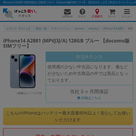
iPhone14 A2881 (MPVJ3J/A) 128GB ブルー 【docomo版SIMフリー】 【中古Aランク】|中古スマートフ
お問合せ
店舗案内
メニュー
ガイド
カート
イオシス 【ホーム】
商品一覧
スマートフォン
iphone
docomo
iPhone14 A2881
iPho
iPhone14 A2881 (MPVJ3J/A) 128GB ブルー 【docomo版
SIMフリー】
かんたんパソコン検索に切り替える
中古Aランク
使用感の少ない中古品になります。傷など
フリーワード
が少ないため中古商品の中では美品となっ
ております。
除外ワード
当社３ヶ月間保証
人気の検索ワード：
Let's note
EliteBook
MacBook
※画像はイメージです
詳細はこちら
カテゴリー
商品ジャンルの絞り込み
こちらのiPhoneはバッテリー最大容量80%以上！安心してお使い
「スマートフォン」「タブレット」など
いただけます
シリーズ
商品シリーズ名・ブランド名の絞り込み。