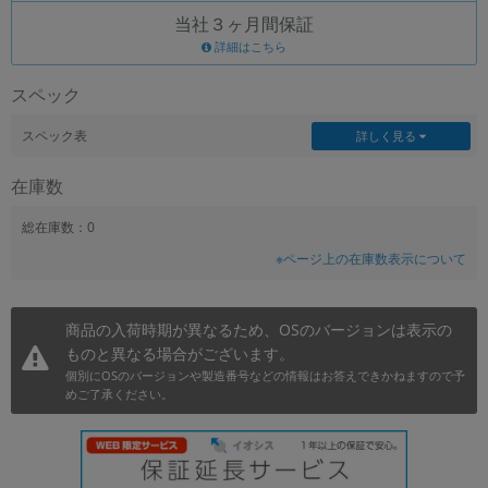
当社３ヶ月間保証
~
詳細はこちら
容量
スペック
~
スペック表
詳しく見る
モニタサイズ
在庫数
~
総在庫数：0
※ページ上の在庫数表示について
価格
円 ～
円
商品の入荷時期が異なるため、OSのバージョンは表示の
ものと異なる場合がございます。
個別にOSのバージョンや製造番号などの情報はお答えできかねますので予
発売日
めご了承ください。
月 から
年
月 まで
年