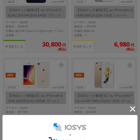
64GB
nanoSIM
16GB
nanoSIM
【SIMロック解除済】au iPhone12
【SIMロック解除済】au iPhone6s A
A2402 (MGHN3J/A) 64GB ブラック
1688 (MKQK2J/A) 16GB シルバー
メーカー：Apple
メーカー：Apple
発売日： 2020/10
発売日： 2015/09
付属品: 本体のみ
付属品: 箱/USB Type-C to Lightningケーブル/SIMカードツール/マニュアル
在庫数：1
在庫数：1
30,800
6,980
円
円
中古Bランク
中古Cランク
(税込)
(税込)
256GB
nanoSIM
16GB
nanoSIM
【SIMロック解除済】au iPhone8 A
【SIMロック解除済】au iPhone6s P
1906 (MQ862J/A) 256GB ゴールド
lus A1687 (MKU32J/A) 16GB ゴール
ド
メーカー：Apple
メーカー：Apple
発売日： 2017/09
発売日： 2015/09
付属品: 本体のみ
付属品: 本体のみ
在庫数：1
在庫数：1
10,800
10,800
円
円
中古Cランク
中古Bランク
(税込)
(税込)