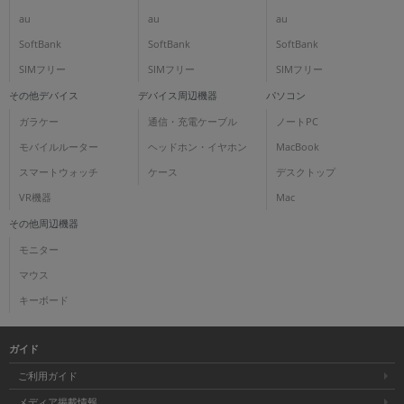
au
au
au
SoftBank
SoftBank
SoftBank
SIMフリー
SIMフリー
SIMフリー
その他デバイス
デバイス周辺機器
パソコン
ガラケー
通信・充電ケーブル
ノートPC
モバイルルーター
ヘッドホン・イヤホン
MacBook
スマートウォッチ
ケース
デスクトップ
VR機器
Mac
その他周辺機器
モニター
マウス
キーボード
ガイド
ご利用ガイド
メディア掲載情報