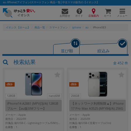
au /iPhone(アイフォン)スマートフォン 商品一覧│中古スマホ販売の【イオシス】
お問合せ
店舗案内
メニュー
ガイド
カート
イオシス 【ホーム】
商品一覧
スマートフォン
iphone
au
iPhoneSE3
かんたんパソコン検索に切り替える
並び順
絞込み
検索結果
全
452
件
フリーワード
除外ワード
人気の検索ワード：
Let's note
EliteBook
MacBook
128GB
nanoSIM
256GB
カテゴリー
iPhone14 A2881 (MPVJ3J/A) 128GB
【ネットワーク利用制限▲】iPhone
商品ジャンルの絞り込み
ブルー 【au版SIMフリー】
17 Pro Max A3525 (MFY84J/A) 256G
「スマートフォン」「タブレット」など
B シルバー 【au版SIMフリー】
メーカー：Apple
メーカー：Apple
発売日： 2022/09
発売日： 2025/09
シリーズ
付属品: 箱/USB-C充電ケーブル(1m)
付属品: 箱/USB-C - Lightningケーブル/SIMカードツール/マニュアル
在庫数：1
在庫数：1
商品シリーズ名・ブランド名の絞り込み。