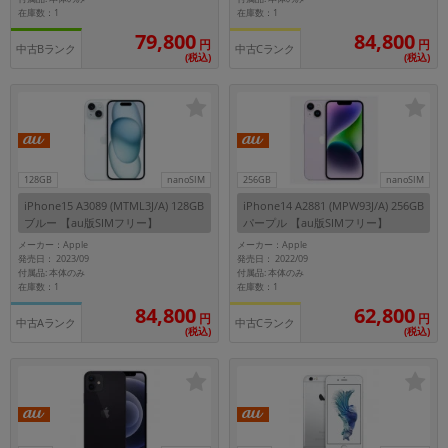
在庫数：1
在庫数：1
79,800
84,800
円
円
中古Bランク
中古Cランク
(税込)
(税込)
128GB
nanoSIM
256GB
nanoSIM
iPhone15 A3089 (MTML3J/A) 128GB
iPhone14 A2881 (MPW93J/A) 256GB
ブルー 【au版SIMフリー】
パープル 【au版SIMフリー】
メーカー：Apple
メーカー：Apple
発売日： 2023/09
発売日： 2022/09
付属品: 本体のみ
付属品: 本体のみ
在庫数：1
在庫数：1
84,800
62,800
円
円
中古Aランク
中古Cランク
(税込)
(税込)