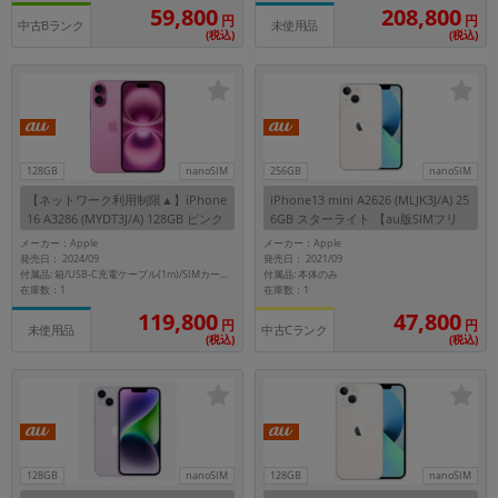
「iPhone」「Xperia」「Galaxy」など
208,800
59,800
円
円
中古Bランク
未使用品
(税込)
(税込)
メーカー
製造、販売メーカーの絞り込み
「Apple」「SONY」「SHARP」など
機能・特徴
商品の搭載機能による絞り込み
「5G対応」「防水」「ワンセグ」など
128GB
nanoSIM
256GB
nanoSIM
【ネットワーク利用制限▲】iPhone
iPhone13 mini A2626 (MLJK3J/A) 25
ドライブ
16 A3286 (MYDT3J/A) 128GB ピンク
6GB スターライト 【au版SIMフリ
ドライブの絞り込み
【au版SIMフリー】
ー】
メーカー：Apple
メーカー：Apple
発売日： 2024/09
発売日： 2021/09
ランク
付属品: 本体のみ
付属品: 箱/USB-C充電ケーブル(1m)/SIMカードツール
在庫数：1
在庫数：1
商品状態の絞り込み
「新品」「未使用」「中古」など
119,800
47,800
円
円
中古Cランク
未使用品
(税込)
(税込)
CPU
CPUの絞り込み
OS
OSの絞り込み
128GB
nanoSIM
128GB
nanoSIM
メモリ