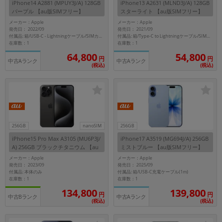
iPhone14 A2881 (MPUY3J/A) 128GB
iPhone13 A2631 (MLND3J/A) 128GB
~
パープル 【au版SIMフリー】
スターライト 【au版SIMフリー】
メーカー：Apple
メーカー：Apple
発売日： 2022/09
発売日： 2021/09
容量
付属品: 箱/USB-C - Lightningケーブル/SIMカードツール/マニュアル
付属品: 箱/Type-C to Lightningケーブル/SIMカードツール/マニュアル
在庫数：1
在庫数：1
~
64,800
54,800
円
円
中古Aランク
中古Aランク
(税込)
(税込)
モニタサイズ
~
価格
256GB
nanoSIM
256GB
円 ～
円
iPhone15 Pro Max A3105 (MU6P3J/
iPhone17 A3519 (MG694J/A) 256GB
A) 256GB ブラックチタニウム 【au
ミストブルー 【au版SIMフリー】
版SIMフリー】
メーカー：Apple
メーカー：Apple
発売日： 2023/09
発売日： 2025/09
付属品: 本体のみ
付属品: 箱/USB-C充電ケーブル(1m)
発売日
在庫数：1
在庫数：1
134,800
139,800
月 から
年
円
円
中古Bランク
中古Aランク
(税込)
(税込)
月 まで
年