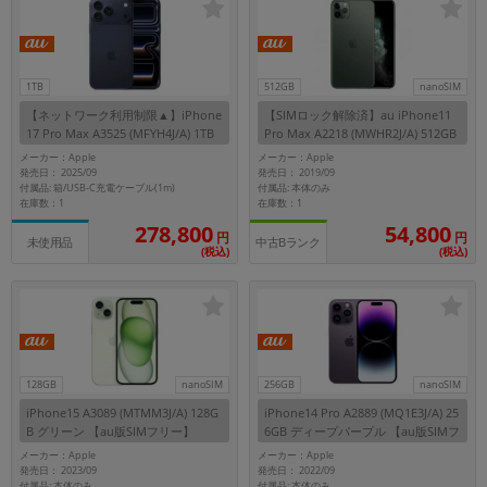
各項目のチェックボックスは「or検索」となります。
ただし機能別のみ「and検索」となります。
1TB
512GB
nanoSIM
【ネットワーク利用制限▲】iPhone
【SIMロック解除済】au iPhone11
17 Pro Max A3525 (MFYH4J/A) 1TB
Pro Max A2218 (MWHR2J/A) 512GB
ディープブルー 【au版SIMフリー】
ミッドナイトグリーン
メーカー：Apple
メーカー：Apple
発売日： 2025/09
発売日： 2019/09
付属品: 箱/USB-C充電ケーブル(1m)
付属品: 本体のみ
在庫数：1
在庫数：1
278,800
54,800
円
円
中古Bランク
未使用品
(税込)
(税込)
128GB
nanoSIM
256GB
nanoSIM
iPhone15 A3089 (MTMM3J/A) 128G
iPhone14 Pro A2889 (MQ1E3J/A) 25
B グリーン 【au版SIMフリー】
6GB ディープパープル 【au版SIMフ
リー】
メーカー：Apple
メーカー：Apple
発売日： 2023/09
発売日： 2022/09
付属品: 本体のみ
付属品: 本体のみ