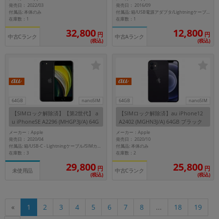
発売日： 2022/03
発売日： 2016/09
付属品: 本体のみ
付属品: 箱/USB電源アダプタ/Lightningケーブル/イヤホン(Lightningコネクタ)/Lightning-イヤホンジャックアダプタ/SIMカードツール/マニュアル
在庫数：1
在庫数：1
32,800
12,800
円
円
中古Cランク
中古Aランク
(税込)
(税込)
64GB
nanoSIM
64GB
nanoSIM
【SIMロック解除済】【第2世代】 a
【SIMロック解除済】au iPhone12
u iPhoneSE A2296 (MHGP3J/A) 64G
A2402 (MGHN3J/A) 64GB ブラック
B ブラック
メーカー：Apple
メーカー：Apple
発売日： 2020/04
発売日： 2020/10
付属品: 本体のみ
付属品: 箱/USB-C - Lightningケーブル/SIMカードツール/マニュアル
在庫数：3
在庫数：2
29,800
25,800
円
円
未使用品
中古Cランク
(税込)
(税込)
18
19
«
1
2
3
4
5
6
7
8
...