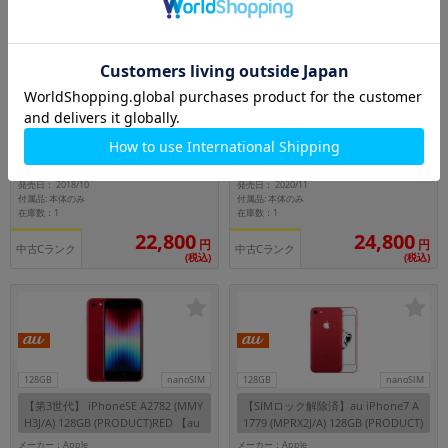
256GB
nanoSIM
128GB
nanoSIM
【SIMロック解除済】au iPhoneXR
【SIMロック解除済】au iPhone12
A2106 (MT0X2J/A) 256GB (PRODUC
mini A2398 (MGDM3J/A) 128GB ホ
T)RED
ワイト
メーカー：Apple
メーカー：Apple
発売日： 2018/10
発売日： 2020/11
付属品: 本体のみ
付属品: 本体のみ
在庫数：1
在庫数：1
22,800
24,800
円
円
中古Cランク
中古Cランク
(税込)
(税込)
128GB
nanoSIM
128GB
nanoSIM
【第3世代】 iPhoneSE A2782 (MMY
【SIMロック解除済】au iPhone7 A
H3J/A) 128GB (PRODUCT)RED 【au
1779 (MPRX2J/A) 128GB (PRODUCT)
版SIMフリー】
RED
メーカー：Apple
メーカー：Apple