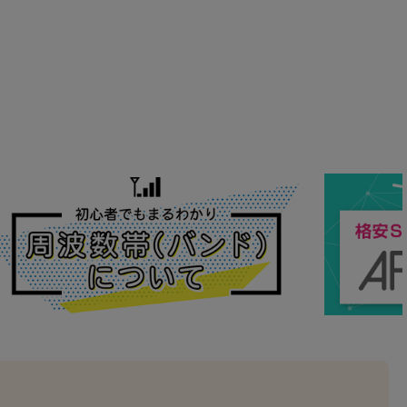
の他
 から
 まで