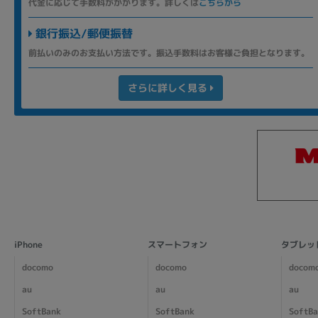
代金に応じて手数料がかかります。詳しくは
こちらから
銀行振込/郵便振替
前払いのみのお支払い方法です。振込手数料はお客様ご負担となります。
さらに詳しく見る
iPhone
スマートフォン
タブレッ
docomo
docomo
docom
au
au
au
SoftBank
SoftBank
SoftB