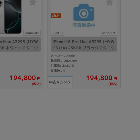
製造、販売メーカーの絞り込み
Pana
TOSHIBA
Apple
SONY
VAIO
Asus
HP
nanoSIM
256GB
nanoSIM
ro Max A3295 (MYW
iPhone16 Pro Max A3295 (MYW
56GB ホワイトチタニウ
G3J/A) 256GB ブラックチタニウ
IMフリー】
ム 【au版SIMフリー】
メーカー：Apple
ドライブ
9
発売日： 2024/09
ドライブの絞り込み
付属品: 本体のみ
在庫数：1
DVD-マルチ
BD-ROM
BD−R
194,800
194,800
円
円
中古Aランク
(税込)
(税込)
DVDスーパーマルチ
その他
CPU
CPUの絞り込み
Apple M1
Apple M2
ンク
Cランク
Ryzen 9