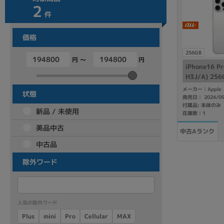
2
商品シリーズ名・ブランド名の絞り込み。
件
Let's note
dynabook
Thinkpad
LAVIE
FMV
価格
macbook
Inspiron
aspire
256GB
円 ～
円
iPhone16 P
H3J/A) 2
ム 【au版S
メーカー：Apple
機能・特徴
状態
発売日： 2024/0
商品の搭載機能による絞り込み
付属品: 本体のみ
新品 / 未使用
在庫数：1
Webカメラ内蔵
美品中古
中古Aランク
中古品
除外ワード
ランク
商品状態の絞り込み
人気の除外ワード
新品/未使用
Aランク
Bラ
未使用
中古
新品
Cellular
Plus
mini
MAX
Pro