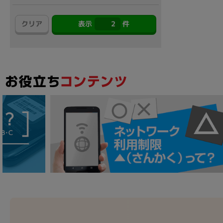
アウトレット
クリア
表示
2
件
OS
OSの絞り込み
Chr
Win 11
Win 10
MacOS
Win 7
Win 8
容量
~
価格
円 ～
円