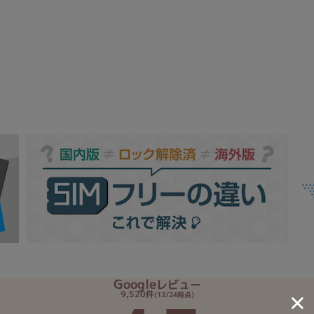
Core i7
Core i5
Core i3
そ
メモリ
~
omeOS
その他
モニタサイズ
~
発売日
月
年
Google
レビュー
月
年
9,520件
(12/24時点)