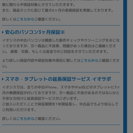
無に関わらず保証対象とさせていただきます。
また、商品ランクに応じて最大6ヶ月の長期保証を実施しております。
詳しくは
こちらから
ご確認ください。
安心のパソコン3ヶ月保証※
イオシスの中古パソコンは徹底した動作チェックやクリーニングをおこな
っておりますが、万一商品に不良等、問題があった場合はご連絡くださ
い。 修理・交換、もしくは返金でのご対応をさせていただきます。
より詳しい保証内容や保証対象外項目に関しては
こちらから
ご確認くださ
い。
スマホ・タブレットの延長保証サービス イオサポ
イオシスでは、全ての中古iPhone、スマホやiPadなどのタブレットに3ヶ
月の無償保証が付いておりますが、万一商品に不良があるのではないかと
不安な方向けに延長保証サービスがございます。
ご加入いただくことで保証期間を1年間延長し、中古品でもより安心して
ご利用いただけます。
詳しくは
こちらから
ご確認ください。