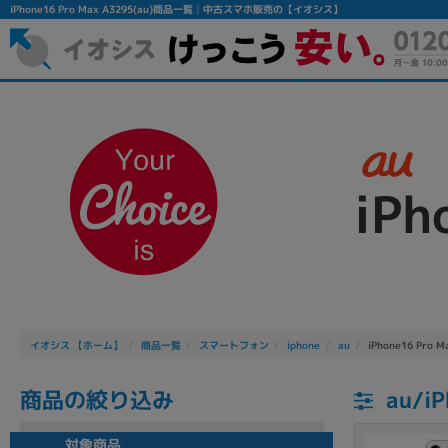
iPhone16 Pro Max A3295(au)商品一覧│中古スマホ販売の【イオシス】
iPh
フリーワード
除外ワード
人気の検索ワード：
Let's note
EliteBook
MacBook
イオシス 【ホーム】
商品一覧
スマートフォン
iphone
au
iPhone16 Pro M
商品の絞り込み
au/i
シリーズ
対象商品