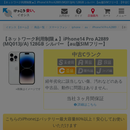
【ネットワーク利用制限▲】iPhone14 Pro A2889 (MQ013J/A) 128GB シルバー 【au版SIMフリー
お問合せ
店舗案内
メニュー
ガイド
カート
イオシス 【ホーム】
商品一覧
スマートフォン
iphone
au
iPhone14 Pro A2889
【ネットワ
【ネットワーク利用制限▲】iPhone14 Pro A2889
(MQ013J/A) 128GB シルバー 【au版SIMフリー】
かんたんパソコン検索に切り替える
中古Cランク
フリーワード
除外ワード
経年劣化に該当しない傷、汚れなどのある
中古品。動作に問題はありません。
人気の検索ワード：
Let's note
EliteBook
MacBook
※画像はイメージです
当社３ヶ月間保証
カテゴリー
詳細はこちら
商品ジャンルの絞り込み
「スマートフォン」「タブレット」など
こちらのiPhoneはバッテリー最大容量80%以上！安心してお使い
シリーズ
いただけます
商品シリーズ名・ブランド名の絞り込み。