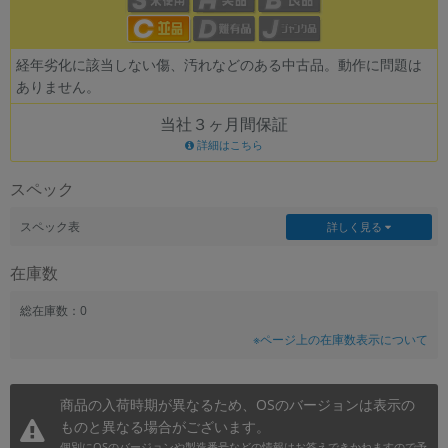
~
経年劣化に該当しない傷、汚れなどのある中古品。動作に問題は
容量
ありません。
~
当社３ヶ月間保証
詳細はこちら
モニタサイズ
スペック
~
スペック表
詳しく見る
価格
在庫数
円 ～
円
総在庫数：0
※ページ上の在庫数表示について
発売日
月 から
年
商品の入荷時期が異なるため、OSのバージョンは表示の
ものと異なる場合がございます。
月 まで
年
個別にOSのバージョンや製造番号などの情報はお答えできかねますので予