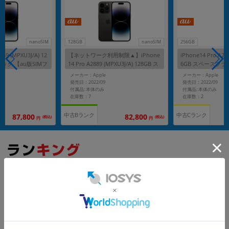
nanoSIM
128GB
nanoSIM
256GB
889 (MPXU3J/A) 12
【ネットワーク利用制限▲】iPhone
iPhone14 Pro A28
ック 【au版SIMフ
14 Pro A2889 (MPXU3J/A) 128GB ス
6GB スペースブラッ
ペースブラック 【au版SIMフリー】
リー】
メーカー：Apple
メーカー：Apple
発売日：2022/09
発売日：2022/09
付属品: 本体のみ
付属品: 本体のみ
在庫数：7
在庫数：2
中古Bランク
中古Cランク
87,800
82,800
(税込)
(税込)
円
円
もっと見る
iPhone