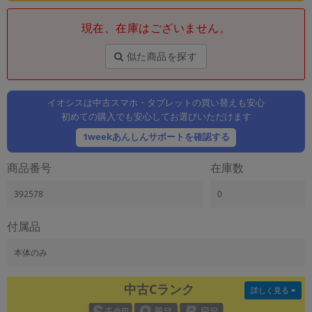
「iPhone」「Xperia」「Galaxy」など
現在、在庫はございません。
メーカー
製造、販売メーカーの絞り込み
「Apple」「SONY」「SHARP」など
似た商品を探す
機能・特徴
商品の搭載機能による絞り込み
イオシスは中古スマホ・タブレットの買い替えも安心
「5G対応」「防水」「ワンセグ」など
初めての購入でも安心してお選びいただけます
ドライブ
1weekあんしんサポートを確認する
ドライブの絞り込み
商品番号
在庫数
ランク
商品状態の絞り込み
392578
0
「新品」「未使用」「中古」など
CPU
付属品
CPUの絞り込み
本体のみ
OS
OSの絞り込み
中古Cランク
詳しく見る
メモリ