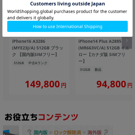
iPhone16 A3286
iPhone14 Plus A2885
(MYE23J/A) 512GB ブラッ
(MR663VC/A) 512GB イエ
ク 【国内版SIMフリー】
ロー【カナダ版 SIMフリ
ー】
512GB
中古Aランク
512GB
新品
149,800
94,800
円
円