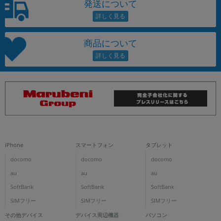
発送について
商品について
iPhone
スマートフォン
タブレット
docomo
docomo
docomo
au
au
au
SoftBank
SoftBank
SoftBank
SIMフリー
SIMフリー
SIMフリー
その他デバイス
デバイス周辺機器
パソコン