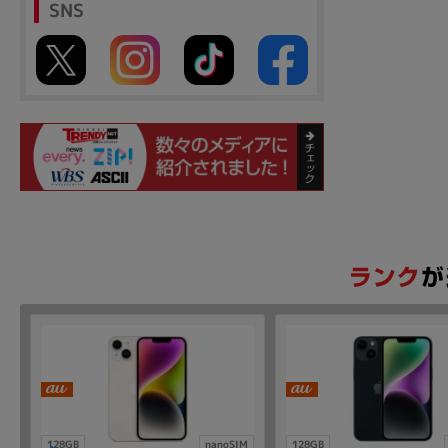
SNS
128GB
nanoSIM
128GB