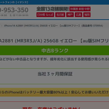
中古スマートフォンの【イオシス】
iPhone14 A2881 (MR3R3J/A) 256GB イエロー 【au版SIMフリー】 (商品番号:370954)
4 A2881 (MR3R3J/A) 256GB イエロー 【au版SIMフ
かんたんパソコン検索に切り替える
中古Bランク
などがない中古品となりますが、経年劣化に該当する使用感が見られる
カテゴリー
商品ジャンルの絞り込み
当社３ヶ月間保証
ノートPC
デスクPC
モニター
ちらのiPhoneはバッテリー最大容量80%以上！安心してお使いいただ
メーカー