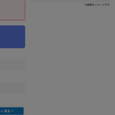
※画像はイメージです
sonic
FUJITSU
Lenovo
DVD-ROM
DVD±RW
Ryzen 7
Ryzen 5
Core i9
しく見る