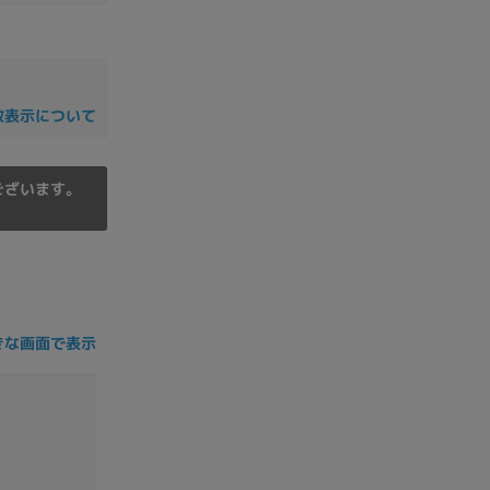
の他
数表示について
ございます。
きな画面で表示
 から
 まで