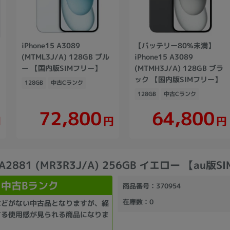
iPhone15 A3089
【バッテリー80%未満】
(MTML3J/A) 128GB ブル
iPhone15 A3089
ー 【国内版SIMフリー】
(MTMH3J/A) 128GB ブラ
ック 【国内版SIMフリー】
128GB
中古Cランク
128GB
中古Cランク
72,800
64,800
円
円
円
4 A2881 (MR3R3J/A) 256GB イエロー 【au版
中古Bランク
商品番号
：370954
在庫数
：0
などがない中古品となりますが、経
する使用感が見られる商品になりま