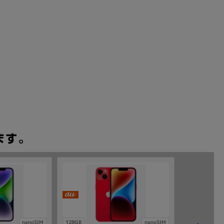
nanoSIM
128GB
nanoSIM