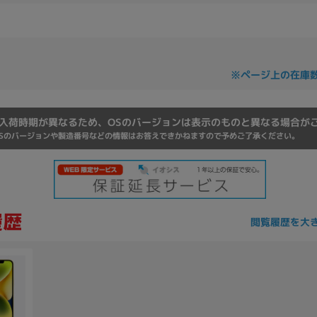
Core i7
Core i5
Core i3
そ
※ページ上の在庫
メモリ
~
omeOS
その他
入荷時期が異なるため、OSのバージョンは表示のものと異なる場合が
Sのバージョンや製造番号などの情報はお答えできかねますので予めご了承ください。
モニタサイズ
~
閲覧履歴を大
発売日
月
年
月
年