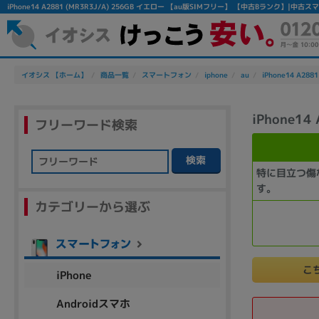
iPhone14 A2881 (MR3R3J/A) 256GB イエロー 【au版SIMフリー】 【中古Bランク】|
イオシス 【ホーム】
商品一覧
スマートフォン
iphone
au
iPhone14 A2881
iPhone1
フリーワード検索
検索
特に目立つ傷
フリーワード
す。
カテゴリーから選ぶ
除外ワード
人気の検索ワード：
Let's note
EliteBook
MacBook
こ
iPhone
Androidスマホ
シリーズ