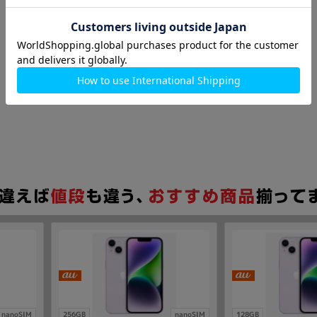
nanoSIM
256GB
nanoSIM
128GB