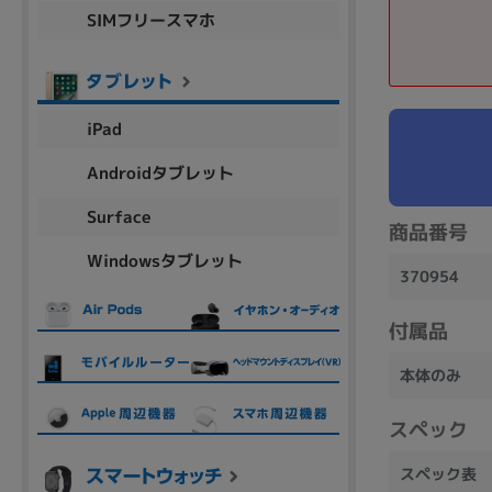
SIMフリースマホ
商品シリーズ名・ブランド名の絞り込み。
Let's note
dynabook
Thinkpad
LAVIE
FMV
macbook
Inspiron
aspire
iPad
Androidタブレット
機能・特徴
Surface
商品番号
商品の搭載機能による絞り込み
Windowsタブレット
Webカメラ内蔵
370954
付属品
本体のみ
ランク
スペック
商品状態の絞り込み
新品/未使用
Aランク
Bラ
未使用
中古
新品
スペック表