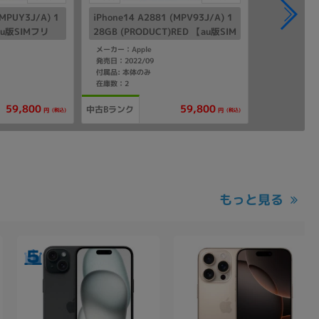
(MPUY3J/A) 1
iPhone14 A2881 (MPV93J/A) 1
au版SIMフリ
28GB (PRODUCT)RED 【au版SIM
フリー】
メーカー：Apple
発売日：2022/09
付属品: 本体のみ
在庫数：2
59,800
59,800
中古Bランク
(税込)
(税込)
円
円
もっと見る