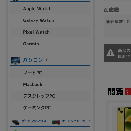
アウトレット
Apple Watch
在庫数
Galaxy Watch
総在庫数：0
Pixel Watch
OS
OSの絞り込み
Garmin
Chr
Win 11
Win 10
MacOS
Win 7
Win 8
商品の
個別にO
容量
ノートPC
~
Macbook
デスクトップPC
価格
ゲーミングPC
円 ～
円