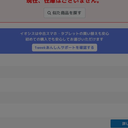
現在、在庫はございません。
製造、販売メーカーの絞り込み
似た商品を探す
Pana
TOSHIBA
Apple
SONY
VAIO
Asus
HP
イオシスは中古スマホ・タブレットの買い替えも安心
初めての購入でも安心してお選びいただけます
1weekあんしんサポートを確認する
ドライブ
ドライブの絞り込み
DVD-マルチ
BD-ROM
BD−R
DVDスーパーマルチ
その他
CPU
CPUの絞り込み
Apple M1
Apple M2
ンク
Cランク
Ryzen 9
詳