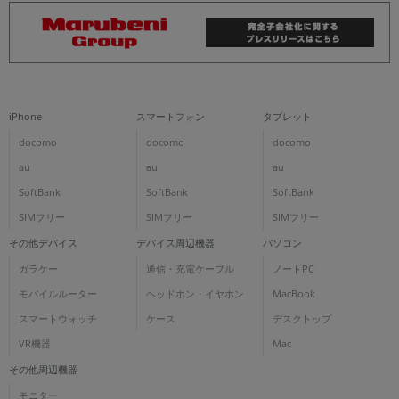
iPhone
スマートフォン
タブレット
docomo
docomo
docomo
au
au
au
SoftBank
SoftBank
SoftBank
SIMフリー
SIMフリー
SIMフリー
その他デバイス
デバイス周辺機器
パソコン
ガラケー
通信・充電ケーブル
ノートPC
モバイルルーター
ヘッドホン・イヤホン
MacBook
スマートウォッチ
ケース
デスクトップ
VR機器
Mac
その他周辺機器
モニター