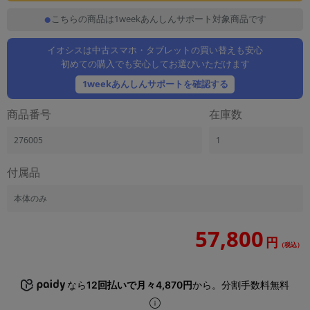
「iPhone」「Xperia」「Galaxy」など
こちらの商品は1weekあんしんサポート対象商品です
メーカー
製造、販売メーカーの絞り込み
イオシスは中古スマホ・タブレットの買い替えも安心
「Apple」「SONY」「SHARP」など
初めての購入でも安心してお選びいただけます
機能・特徴
1weekあんしんサポートを確認する
商品の搭載機能による絞り込み
「5G対応」「防水」「ワンセグ」など
商品番号
在庫数
ドライブ
276005
1
ドライブの絞り込み
ランク
付属品
商品状態の絞り込み
「新品」「未使用」「中古」など
本体のみ
CPU
57,800
CPUの絞り込み
円
（税込）
OS
OSの絞り込み
なら
12回払いで月々4,870円
から。分割手数料無料
メモリ