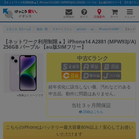
【ネットワーク利用制限▲】iPhone14 A2881 (MPW93J/A) 256GB パープル 【au版SIMフリー】 
お問合せ
店舗案内
メニュー
ガイド
カート
イオシス 【ホーム】
商品一覧
スマートフォン
iphone
au
iPhone14 A2881
【ネットワーク
【ネットワーク利用制限▲】iPhone14 A2881 (MPW93J/A)
256GB パープル 【au版SIMフリー】
かんたんパソコン検索に切り替える
中古Cランク
フリーワード
除外ワード
経年劣化に該当しない傷、汚れなどのある
中古品。動作に問題はありません。
人気の検索ワード：
Let's note
EliteBook
MacBook
※画像はイメージです
当社３ヶ月間保証
カテゴリー
詳細はこちら
商品ジャンルの絞り込み
「スマートフォン」「タブレット」など
こちらのiPhoneはバッテリー最大容量80%以上！安心してお使い
シリーズ
いただけます
商品シリーズ名・ブランド名の絞り込み。