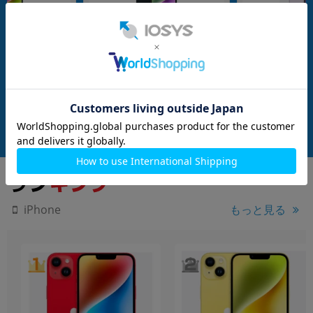
nanoSIM
128GB
nanoSIM
128GB
 (MPUQ3J/A) 128GB
iPhone14 A2881 (MPUD3J/A) 128GB
iPhone14 A2881 (
u版SIMフリー】
ミッドナイト 【au版SIMフリー】
パープル 【au版S
メーカー：Apple
メーカー：Apple
発売日：2022/09
発売日：2022/09
付属品: 本体のみ
付属品: 本体のみ
在庫数：4
在庫数：4
中古Bランク
中古Bランク
59,800
59,800
(税込)
(税込)
円
円
もっと見る
iPhone