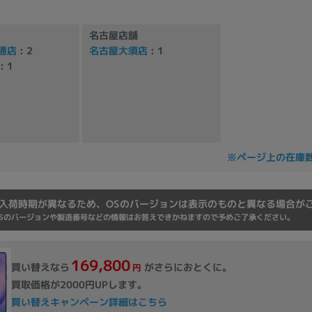
Core i7
Core i5
Core i3
そ
名古屋店舗
通店
: 2
名古屋大須店
: 1
: 1
メモリ
~
omeOS
その他
モニタサイズ
※ページ上の在庫
~
入荷時期が異なるため、OSのバージョンは表示のものと異なる場合が
Sのバージョンや製造番号などの情報はお答えできかねますので予めご了承ください。
発売日
月
年
169,800
買い替えなら
がさらにおとくに。
円
買取価格が2000円UPします。
月
年
買い替えキャンペーン詳細はこちら