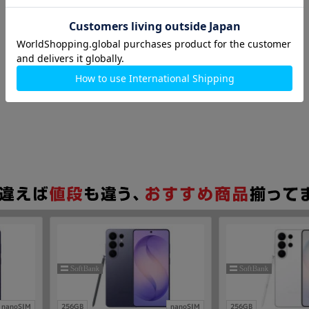
nanoSIM
256GB
nanoSIM
256GB