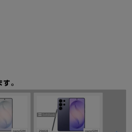
nanoSIM
256GB
nanoSIM