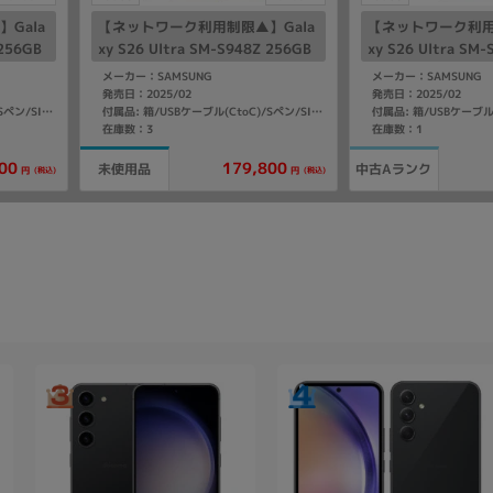
Gala
【ネットワーク利用制限▲】Gala
【ネットワーク利用
 256GB
xy S26 Ultra SM-S948Z 256GB
xy S26 Ultra SM
tBan
コバルトバイオレット【SoftBan
ホワイト【SoftBa
メーカー：SAMSUNG
メーカー：SAMSUNG
k版 SIMフリー】
ー】
発売日：2025/02
発売日：2025/02
付属品: 箱/USBケーブル(CtoC)/Sペン/SIM取り出し用ピン/マニュアル
付属品: 箱/USBケーブル(CtoC)/Sペン/SIM取り出し用ピン/マニュアル
在庫数：3
在庫数：1
00
179,800
未使用品
中古Aランク
(税込)
(税込)
円
円