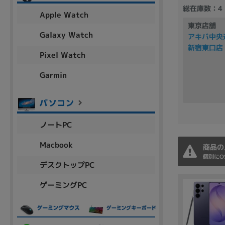
アウトレット
総在庫数：4
Apple Watch
東京店舗
Galaxy Watch
アキバ中央
新宿東口店
Pixel Watch
OS
OSの絞り込み
Garmin
Chr
Win 11
Win 10
MacOS
Win 7
Win 8
容量
ノートPC
~
Macbook
商品の
個別にO
デスクトップPC
価格
ゲーミングPC
円 ～
円