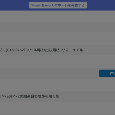
製造、販売メーカーの絞り込み
1weekあんしんサポートを確認する
Pana
TOSHIBA
Apple
SONY
VAIO
Asus
HP
ドライブ
ブル(CtoC)/Sペン/SIM取り出し用ピン/マニュアル
ドライブの絞り込み
DVD-マルチ
BD-ROM
BD−R
DVDスーパーマルチ
その他
詳
CPU
eSIM/eSIMx2の組み合わせが利用可能
CPUの絞り込み
Apple M1
Apple M2
ンク
Cランク
Ryzen 9