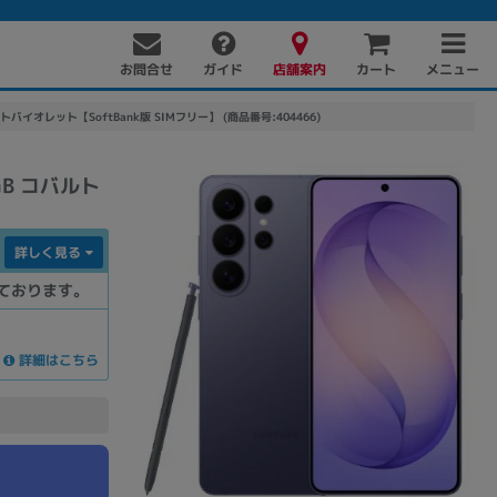
お問合せ
店舗案内
メニュー
ガイド
カート
バルトバイオレット【SoftBank版 SIMフリー】 (商品番号:404466)
GB コバルト
詳しく見る
ております。
PC周辺機器
PCパーツ
ソフト
詳細はこちら