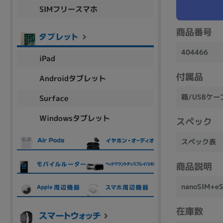
SIMフリースマホ
商品シリーズ名・ブランド名の絞り込み。
Let's note
dynabook
Thinkpad
LAVIE
FMV
商品番号
macbook
Inspiron
aspire
404466
iPad
付属品
Androidタブレット
機能・特徴
箱/USBケー
Surface
商品の搭載機能による絞り込み
Windowsタブレット
Webカメラ内蔵
スペック
スペック表
商品説明
ランク
nanoSIM+
商品状態の絞り込み
在庫数
新品/未使用
Aランク
Bラ
未使用
中古
新品