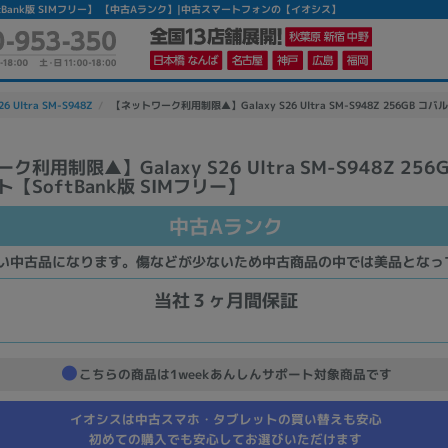
【SoftBank版 SIMフリー】 【中古Aランク】|中古スマートフォンの【イオシス】
26 Ultra SM-S948Z
【ネットワーク利用制限▲】Galaxy S26 Ultra SM-S948Z 256GB コ
利用制限▲】Galaxy S26 Ultra SM-S948Z 256
【SoftBank版 SIMフリー】
かんたんパソコン検索に切り替える
中古Aランク
カテゴリー
い中古品になります。傷などが少ないため中古商品の中では美品となっ
商品ジャンルの絞り込み
当社３ヶ月間保証
ノートPC
デスクPC
モニター
こちらの商品は1weekあんしんサポート対象商品です
イオシスは中古スマホ・タブレットの買い替えも安心
初めての購入でも安心してお選びいただけます
メーカー