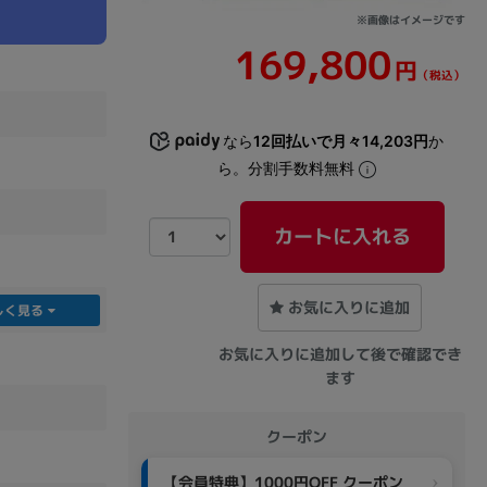
※画像はイメージです
169,800
sonic
FUJITSU
Lenovo
円
（税込）
なら
12回払いで月々14,203円
か
ら。分割手数料無料
カートに入れる
DVD-ROM
DVD±RW
お気に入りに追加
しく見る
お気に入りに追加して後で確認でき
ます
クーポン
Ryzen 7
Ryzen 5
Core i9
【会員特典】1000円OFF クーポン