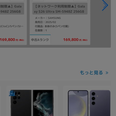
制限▲】Gala
【ネットワーク利用制限▲】Gala
-S948Z 256GB
xy S26 Ultra SM-S948Z 256GB
nk版 SIMフリ
コバルトバイオレット【SoftBan
メーカー：SAMSUNG
k版 SIMフリー】
発売日：2025/02
付属品: 本体のみ(Sペン付属)
付属品: 箱/USBケーブル(CtoC)/Sペン/SIM取り出し用ピン/マニュアル
在庫数：1
169,800
169,800
中古Aランク
(税込)
(税込)
円
円
もっと見る