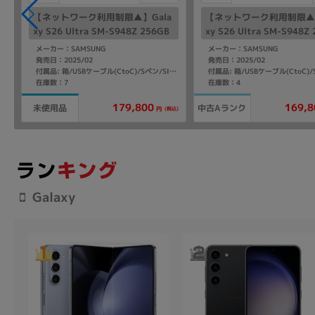
【ネットワーク利用制限▲】Gala
【ネットワーク利用制限▲】
xy S26 Ultra SM-S948Z 256GB
xy S26 Ultra SM-S948Z
ホワイト【SoftBank版 SIMフリ
コバルトバイオレット【Sof
メーカー：SAMSUNG
メーカー：SAMSUNG
ー】
k版 SIMフリー】
発売日：2025/02
発売日：2025/02
付属品: 箱/USBケーブル(CtoC)/Sペン/SIM取り出し用ピン/マニュアル
在庫数：7
在庫数：4
179,800
169,8
未使用品
中古Aランク
(税込)
円
Galaxy