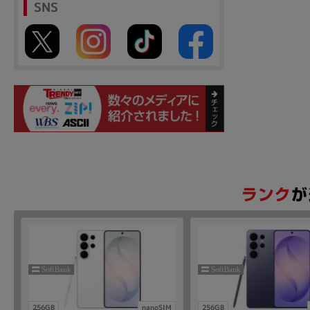
SNS
256GB
nanoSIM
256GB