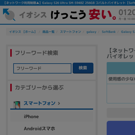
【ネットワーク利用制限▲】Galaxy S26 Ultra SM-S948Z 256GB コバルトバイオレット
イオシス 【ホーム】
商品一覧
スマートフォン
galaxy
SoftBank
Galaxy S
【ネットワーク
フリーワード検索
バイオレット
検索
フリーワード
使用感の少な
カテゴリーから選ぶ
除外ワード
人気の検索ワード：
Let's note
EliteBook
MacBook
iPhone
Androidスマホ
シリーズ