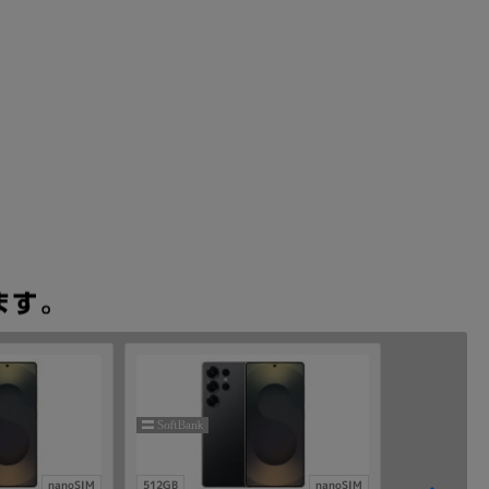
nanoSIM
512GB
nanoSIM