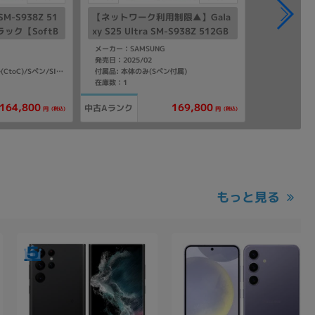
 SM-S938Z 51
【ネットワーク利用制限▲】Gala
ラック【SoftB
xy S25 Ultra SM-S938Z 512GB
】
チタニウムブラック【SoftBank
メーカー：SAMSUNG
版 SIMフリー】
発売日：2025/02
付属品: 本体のみ(Sペン付属)
付属品: 箱/USBケーブル(CtoC)/Sペン/SIM取り出し用ピン/マニュアル
在庫数：1
164,800
169,800
中古Aランク
(税込)
(税込)
円
円
もっと見る