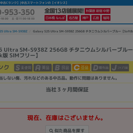
Mフリー】 【中古Cランク】|中古スマートフォンの【イオシス】
25 Ultra SM-S938Z
Galaxy S25 Ultra SM-S938Z 256GB チタニウムシルバーブルー【Soft
S25 Ultra SM-S938Z 256GB チタニウムシルバーブルー
nk版 SIMフリー】
かんたんパソコン検索に切り替える
ンク
カテゴリー
当しない傷、汚れなどのある中古品。動作に問題はありません。
商品ジャンルの絞り込み
当社３ヶ月間保証
ノートPC
デスクPC
モニター
現在、在庫はございません。
似た商品を探す
メーカー