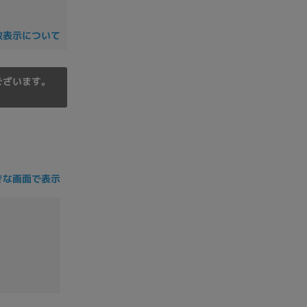
の他
数表示について
ございます。
きな画面で表示
 から
 まで