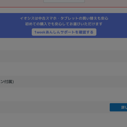
製造、販売メーカーの絞り込み
Pana
TOSHIBA
Apple
SONY
VAIO
イオシスは中古スマホ・タブレットの買い替えも安心
Asus
HP
初めての購入でも安心してお選びいただけます
1weekあんしんサポートを確認する
ドライブ
ドライブの絞り込み
DVD-マルチ
BD-ROM
BD−R
DVDスーパーマルチ
その他
ペン付属)
CPU
詳
CPUの絞り込み
Apple M1
Apple M2
ンク
Cランク
Ryzen 9