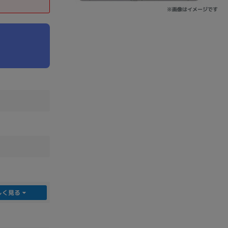
※画像はイメージです
sonic
FUJITSU
Lenovo
DVD-ROM
DVD±RW
しく見る
Ryzen 7
Ryzen 5
Core i9