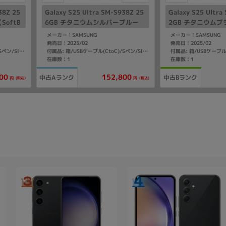
38Z 25
Galaxy S25 Ultra SM-S938Z 25
Galaxy S25 Ultra
oftB
6GB チタニウムシルバーブルー
2GB チタニウムブ
【SoftBank版 SIMフリー】
ank版 SIMフリー
メーカー：SAMSUNG
メーカー：SAMSUNG
発売日：2025/02
発売日：2025/02
付属品: 箱/USBケーブル(CtoC)/Sペン/SIM取り出し用ピン/マニュアル
付属品: 箱/USBケーブル(CtoC)/Sペン/SIM取り出し用ピン/マニュアル
在庫数：1
在庫数：1
00
152,800
中古Aランク
中古Bランク
(税込)
(税込)
円
円