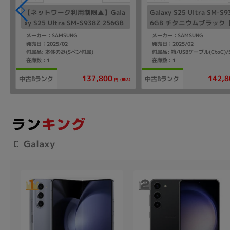
【ネットワーク利用制限▲】Gala
Galaxy S25 Ultra SM-S9
xy S25 Ultra SM-S938Z 256GB
6GB チタニウムブラック【S
チタニウムシルバーブルー【Soft
ank版 SIMフリー】
メーカー：SAMSUNG
メーカー：SAMSUNG
Bank版 SIMフリー】
発売日：2025/02
発売日：2025/02
付属品: 本体のみ(Sペン付属)
在庫数：1
在庫数：1
137,800
142,8
中古Bランク
中古Bランク
(税込)
円
Galaxy