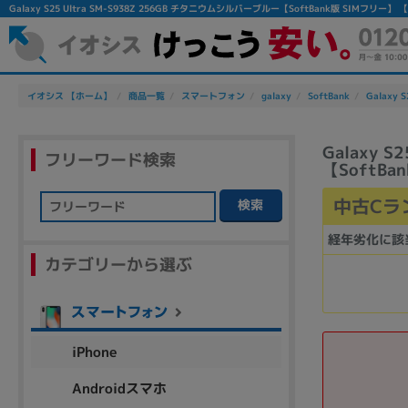
Galaxy S25 Ultra SM-S938Z 256GB チタニウムシルバーブルー【SoftBank版 SI
イオシス 【ホーム】
商品一覧
スマートフォン
galaxy
SoftBank
Galaxy S
Galaxy 
フリーワード検索
【SoftBa
中古Cラ
検索
フリーワード
経年劣化に該
カテゴリーから選ぶ
除外ワード
人気の検索ワード：
Let's note
EliteBook
MacBook
iPhone
Androidスマホ
シリーズ