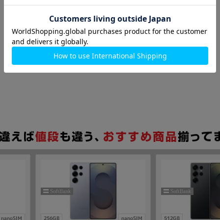
nanoSIM
256GB
nanoSIM
512GB