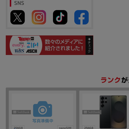
SNS
256GB
nanoSIM
256GB