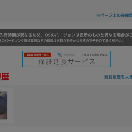
Core i7
Core i5
Core i3
そ
※ページ上の在庫
メモリ
入荷時期が異なるため、OSのバージョンは表示のものと異なる場合が
Sのバージョンや製造番号などの情報はお答えできかねますので予めご了承ください。
~
omeOS
その他
モニタサイズ
~
閲覧履歴を大
発売日
月
年
月
年