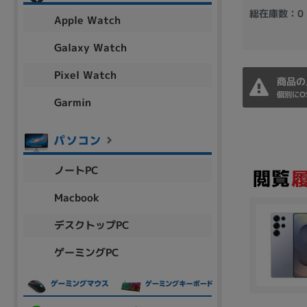
アウトレット
総在庫数：0
Apple Watch
Galaxy Watch
Pixel Watch
OS
商品の
個別にO
OSの絞り込み
Garmin
Chr
Win 11
Win 10
MacOS
Win 7
Win 8
容量
ノートPC
~
Macbook
デスクトップPC
価格
ゲーミングPC
円 ～
円