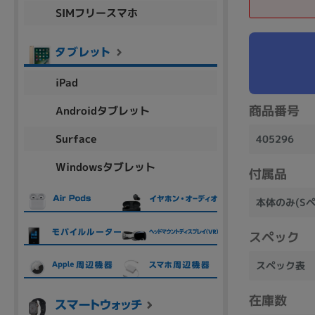
SIMフリースマホ
商品シリーズ名・ブランド名の絞り込み。
Let's note
dynabook
Thinkpad
LAVIE
FMV
macbook
Inspiron
aspire
iPad
商品番号
Androidタブレット
機能・特徴
Surface
405296
商品の搭載機能による絞り込み
Windowsタブレット
Webカメラ内蔵
付属品
本体のみ(S
スペック
ランク
スペック表
商品状態の絞り込み
在庫数
新品/未使用
Aランク
Bラ
未使用
中古
新品