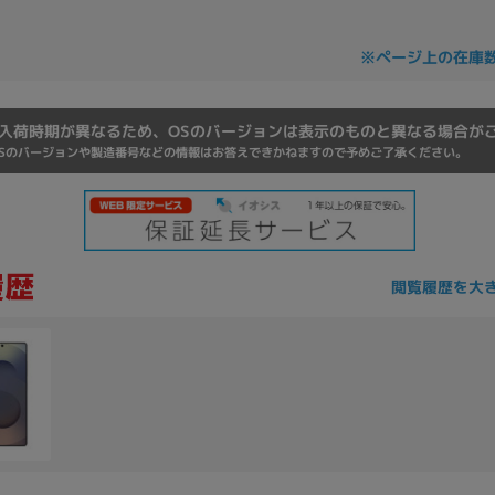
Core i7
Core i5
Core i3
そ
※ページ上の在庫
メモリ
入荷時期が異なるため、OSのバージョンは表示のものと異なる場合が
Sのバージョンや製造番号などの情報はお答えできかねますので予めご了承ください。
~
omeOS
その他
モニタサイズ
~
閲覧履歴を大
発売日
月
年
月
年