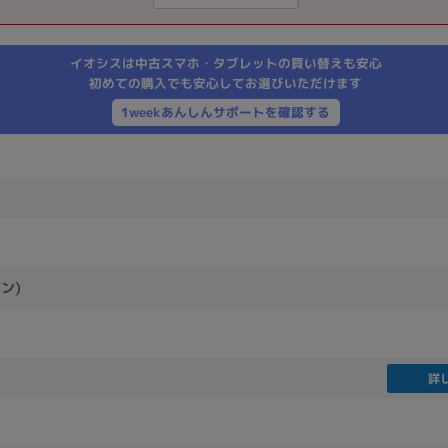
製造、販売メーカーの絞り込み
Pana
TOSHIBA
Apple
SONY
VAIO
イオシスは中古スマホ・タブレットの買い替えも安心
Asus
HP
初めての購入でも安心してお選びいただけます
1weekあんしんサポートを確認する
ドライブ
ドライブの絞り込み
DVD-マルチ
BD-ROM
BD−R
DVDスーパーマルチ
その他
ン)
CPU
詳
CPUの絞り込み
Apple M1
Apple M2
ンク
Cランク
Ryzen 9