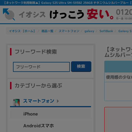
【ネットワーク利用制限▲】Galaxy S25 Ultra SM-S938Z 256GB チタニウムシルバーブ
イオシス 【ホーム】
商品一覧
スマートフォン
galaxy
SoftBank
Galaxy S
【ネットワーク
フリーワード検索
ムシルバーブ
検索
フリーワード
使用感の少な
カテゴリーから選ぶ
除外ワード
人気の検索ワード：
Let's note
EliteBook
MacBook
iPhone
Androidスマホ
シリーズ