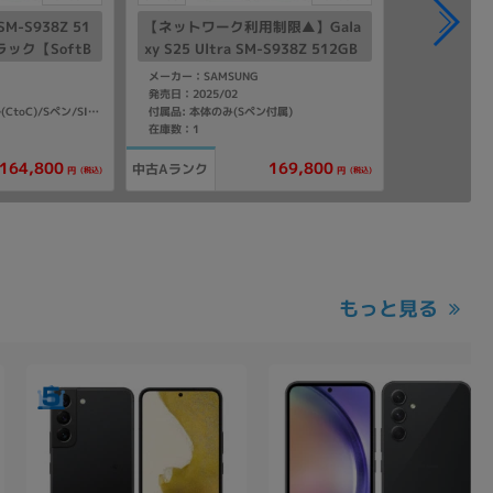
 SM-S938Z 51
【ネットワーク利用制限▲】Gala
ラック【SoftB
xy S25 Ultra SM-S938Z 512GB
】
チタニウムブラック【SoftBank
メーカー：SAMSUNG
版 SIMフリー】
発売日：2025/02
付属品: 本体のみ(Sペン付属)
付属品: 箱/USBケーブル(CtoC)/Sペン/SIM取り出し用ピン/マニュアル
在庫数：1
164,800
169,800
中古Aランク
(税込)
(税込)
円
円
もっと見る