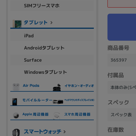
SIMフリースマホ
商品シリーズ名・ブランド名の絞り込み。
Let's note
dynabook
Thinkpad
LAVIE
FMV
macbook
Inspiron
aspire
iPad
商品番号
Androidタブレット
機能・特徴
Surface
365397
商品の搭載機能による絞り込み
Windowsタブレット
Webカメラ内蔵
付属品
本体のみ(Sペ
スペック
ランク
スペック表
商品状態の絞り込み
在庫数
新品/未使用
Aランク
Bラ
未使用
中古
新品