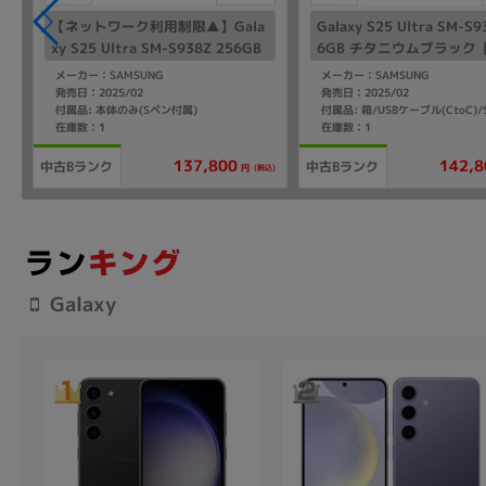
【ネットワーク利用制限▲】Gala
Galaxy S25 Ultra SM-S9
xy S25 Ultra SM-S938Z 256GB
6GB チタニウムブラック【S
チタニウムシルバーブルー【Soft
ank版 SIMフリー】
メーカー：SAMSUNG
メーカー：SAMSUNG
Bank版 SIMフリー】
発売日：2025/02
発売日：2025/02
付属品: 本体のみ(Sペン付属)
在庫数：1
在庫数：1
137,800
142,8
中古Bランク
中古Bランク
(税込)
円
Galaxy