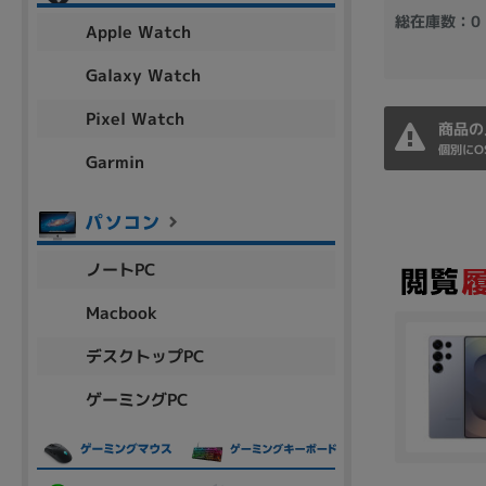
アウトレット
総在庫数：0
Apple Watch
Galaxy Watch
Pixel Watch
OS
商品の
個別にO
OSの絞り込み
Garmin
Chr
Win 11
Win 10
MacOS
Win 7
Win 8
容量
ノートPC
~
Macbook
デスクトップPC
価格
ゲーミングPC
円 ～
円