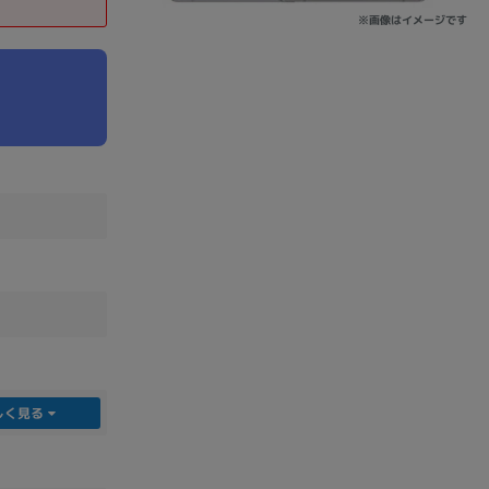
※画像はイメージです
sonic
FUJITSU
Lenovo
DVD-ROM
DVD±RW
しく見る
Ryzen 7
Ryzen 5
Core i9