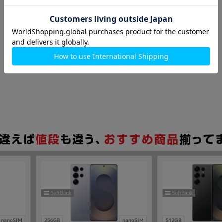
nanoSIM
256GB
nanoSIM
512GB