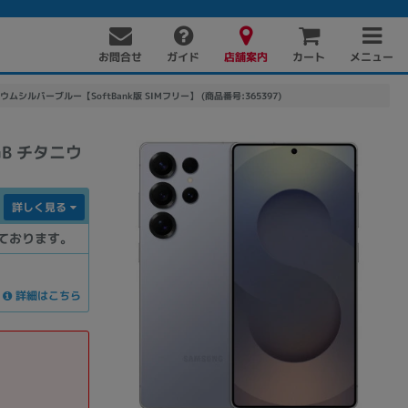
お問合せ
店舗案内
メニュー
ガイド
カート
タニウムシルバーブルー【SoftBank版 SIMフリー】 (商品番号:365397)
GB チタニウ
詳しく見る
ております。
PC周辺機器
PCパーツ
ソフト
詳細はこちら