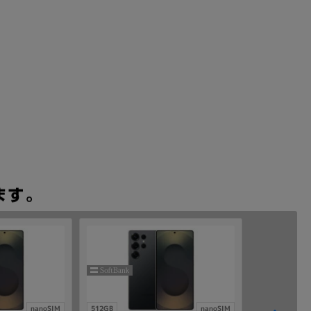
nanoSIM
512GB
nanoSIM