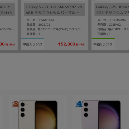
38Z 25
Galaxy S25 Ultra SM-S938Z 25
Galaxy S25 Ultra
oftB
6GB チタニウムシルバーブルー
2GB チタニウムブ
【SoftBank版 SIMフリー】
ank版 SIMフリー
メーカー：SAMSUNG
メーカー：SAMSUNG
発売日：2025/02
発売日：2025/02
付属品: 箱/USBケーブル(CtoC)/Sペン/SIM取り出し用ピン/マニュアル
付属品: 箱/USBケーブル(CtoC)/Sペン/SIM取り出し用ピン/マニュアル
在庫数：1
在庫数：1
00
152,800
中古Aランク
中古Bランク
(税込)
(税込)
円
円