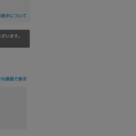
の他
数表示について
ございます。
きな画面で表示
 から
 まで