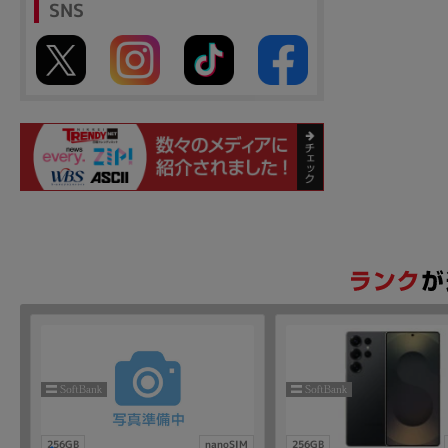
SNS
256GB
nanoSIM
256GB