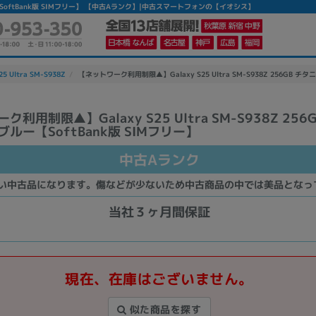
ルー【SoftBank版 SIMフリー】 【中古Aランク】|中古スマートフォンの【イオシス】
25 Ultra SM-S938Z
【ネットワーク利用制限▲】Galaxy S25 Ultra SM-S938Z 256GB チ
利用制限▲】Galaxy S25 Ultra SM-S938Z 256
ルー【SoftBank版 SIMフリー】
かんたんパソコン検索に切り替える
中古Aランク
カテゴリー
い中古品になります。傷などが少ないため中古商品の中では美品となっ
商品ジャンルの絞り込み
当社３ヶ月間保証
ノートPC
デスクPC
モニター
現在、在庫はございません。
似た商品を探す
メーカー