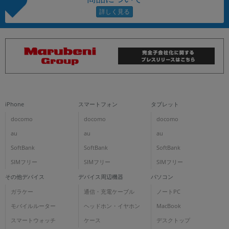
iPhone
スマートフォン
タブレット
docomo
docomo
docomo
au
au
au
SoftBank
SoftBank
SoftBank
SIMフリー
SIMフリー
SIMフリー
その他デバイス
デバイス周辺機器
パソコン
ガラケー
通信・充電ケーブル
ノートPC
モバイルルーター
ヘッドホン・イヤホン
MacBook
スマートウォッチ
ケース
デスクトップ