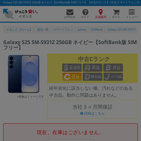
Galaxy S25 SM-S931Z 256GB ネイビー【SoftBank版 SIMフリー】 【中古Cランク】|中古スマートフォ
お問合せ
店舗案内
メニュー
ガイド
カート
イオシス 【ホーム】
商品一覧
スマートフォン
galaxy
SoftBank
Galaxy S25 SM-S931Z
Galaxy S25 SM-S931Z 256GB ネイビー【SoftBank版 SIM
フリー】
かんたんパソコン検索に切り替える
中古Cランク
フリーワード
除外ワード
経年劣化に該当しない傷、汚れなどのある
中古品。動作に問題はありません。
人気の検索ワード：
Let's note
EliteBook
MacBook
※画像はイメージです
当社３ヶ月間保証
カテゴリー
詳細はこちら
商品ジャンルの絞り込み
「スマートフォン」「タブレット」など
シリーズ
現在、在庫はございません。
商品シリーズ名・ブランド名の絞り込み。