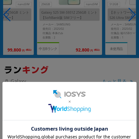
nanoSIM
256GB
nanoSIM
512GB
-S931Z 256GB ミント
Galaxy S25 SM-S931Z 256GB ミント
【ネットワーク利用制
SIMフリー】
【SoftBank版 SIMフリー】
S26 Ultra SM-S9
【SoftBank版 S
G
メーカー：SAMSUNG
メーカー：SAMSUNG
発売日：2025/02
発売日：2025/02
付属品: 本体のみ
在庫数：2
在庫数：1
中古Bランク
未使用品
99,800
92,800
(税込)
(税込)
円
円
もっと見る
Galaxy