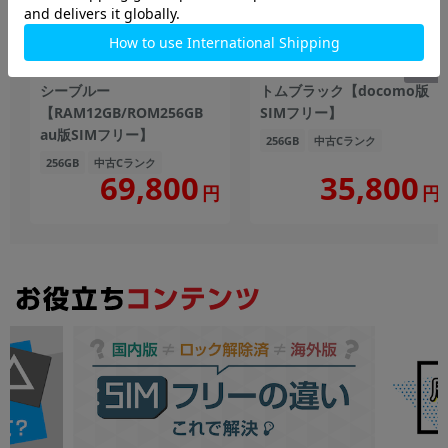
Galaxy Z Fold5 SCG22 アイ
Galaxy S23 SC-51D ファン
シーブルー
トムブラック【docomo版
【RAM12GB/ROM256GB
SIMフリー】
au版SIMフリー】
256GB
中古Cランク
256GB
中古Cランク
69,800
35,800
円
円