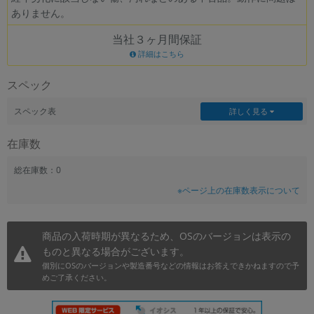
ありません。
~
当社３ヶ月間保証
容量
詳細はこちら
~
スペック
モニタサイズ
スペック表
詳しく見る
~
在庫数
価格
総在庫数：0
※ページ上の在庫数表示について
円 ～
円
商品の入荷時期が異なるため、OSのバージョンは表示の
ものと異なる場合がございます。
発売日
個別にOSのバージョンや製造番号などの情報はお答えできかねますので予
月 から
年
めご了承ください。
月 まで
年