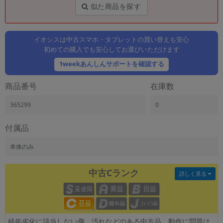
「iPhone」「Xperia」「Galaxy」など
似た商品を探す
メーカー
製造、販売メーカーの絞り込み
「Apple」「SONY」「SHARP」など
イオシスは中古スマホ・タブレットの買い替えも安心
初めての購入でも安心してお選びいただけます
機能・特徴
1weekあんしんサポートを確認する
商品の搭載機能による絞り込み
「5G対応」「防水」「ワンセグ」など
商品番号
在庫数
ドライブ
ドライブの絞り込み
365299
0
ランク
付属品
商品状態の絞り込み
「新品」「未使用」「中古」など
本体のみ
CPU
CPUの絞り込み
中古Cランク
詳しく見る
OS
OSの絞り込み
メモリ
経年劣化に該当しない傷、汚れなどのある中古品。動作に問題は