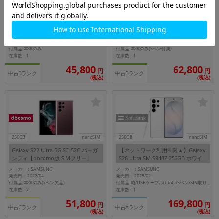
256GB
nanoSIM
256GB
nanoSIM
【SIMロック解除済】【ネットワー
Galaxy S22 Ultra 5G SCG14 ファン
ク利用制限－】docomo Galaxy S21
トムブラック【au版 SIMフリー】
Ultra 5G SC-52B ファントムシルバ
メーカー：SAMSUNG
メーカー：SAMSUNG
ー
発売日： 2021/04
発売日： 2022/04
付属品: 本体のみ
付属品: 本体のみ(Sペン付属)
在庫数：1
在庫数：1
45,800
62,800
円
円
中古Bランク
中古Bランク
(税込)
(税込)
256GB
nanoSIM
256GB
nanoSIM
Galaxy S22 Ultra 5G SC-52C バーガ
【ネットワーク利用制限▲】Galaxy
ンティ【docomo版 SIMフリー】
S26 Ultra SM-S948Z 256GB ホワイ
ト【SoftBank版 SIMフリー】
メーカー：SAMSUNG
メーカー：SAMSUNG
発売日： 2022/04
発売日： 2025/02
付属品: 本体のみ(Sペン欠品)
付属品: 箱/USBケーブル(CtoC)/Sペン/SIM取り出し用ピン/マニュアル
在庫数：7
在庫数：1
51,800
169,800
円
円
中古Cランク
中古Aランク
(税込)
(税込)