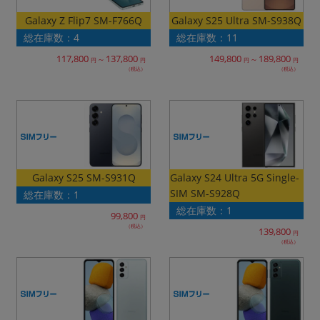
~
Galaxy S25 Ultra SM-S938Q
Galaxy Z Flip7 SM-F766Q
総在庫数：4
総在庫数：11
容量
117,800
137,800
149,800
189,800
～
～
円
円
円
円
（税込）
（税込）
~
モニタサイズ
~
価格
Galaxy S24 Ultra 5G Single-
Galaxy S25 SM-S931Q
SIM SM-S928Q
総在庫数：1
円 ～
円
総在庫数：1
99,800
円
（税込）
139,800
円
（税込）
発売日
月 から
年
月 まで
年