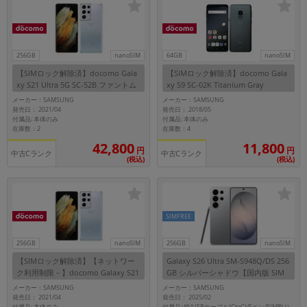
256GB
nanoSIM
64GB
nanoSIM
【SIMロック解除済】docomo Gala
【SIMロック解除済】docomo Gala
xy S21 Ultra 5G SC-52B ファントム
xy S9 SC-02K Titanium Gray
シルバー
メーカー：SAMSUNG
メーカー：SAMSUNG
発売日： 2021/04
発売日： 2018/05
付属品: 本体のみ
付属品: 本体のみ
在庫数：2
在庫数：4
42,800
11,800
円
円
中古Cランク
中古Cランク
(税込)
(税込)
SIMFREE
256GB
nanoSIM
256GB
nanoSIM
【SIMロック解除済】【ネットワー
Galaxy S26 Ultra SM-S948Q/DS 256
ク利用制限－】docomo Galaxy S21
GB シルバーシャドウ【国内版 SIM
Ultra 5G SC-52B ファントムシルバ
フリー】
メーカー：SAMSUNG
メーカー：SAMSUNG
ー
発売日： 2021/04
発売日： 2025/02