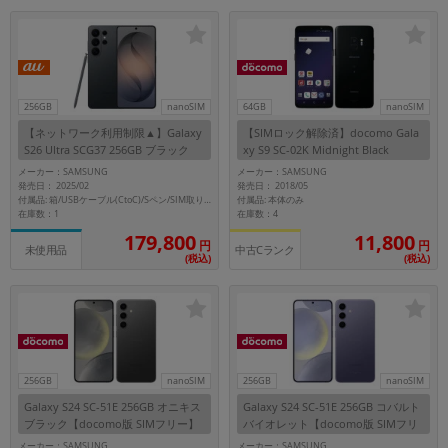
256GB
nanoSIM
64GB
nanoSIM
【ネットワーク利用制限▲】Galaxy
【SIMロック解除済】docomo Gala
S26 Ultra SCG37 256GB ブラック
xy S9 SC-02K Midnight Black
【au版 SIMフリー】
メーカー：SAMSUNG
メーカー：SAMSUNG
発売日： 2025/02
発売日： 2018/05
付属品: 本体のみ
付属品: 箱/USBケーブル(CtoC)/Sペン/SIM取り出し用ピン/マニュアル
在庫数：1
在庫数：4
179,800
11,800
円
円
未使用品
中古Cランク
(税込)
(税込)
256GB
nanoSIM
256GB
nanoSIM
Galaxy S24 SC-51E 256GB オニキス
Galaxy S24 SC-51E 256GB コバルト
ブラック【docomo版 SIMフリー】
バイオレット【docomo版 SIMフリ
ー】
メーカー：SAMSUNG
メーカー：SAMSUNG