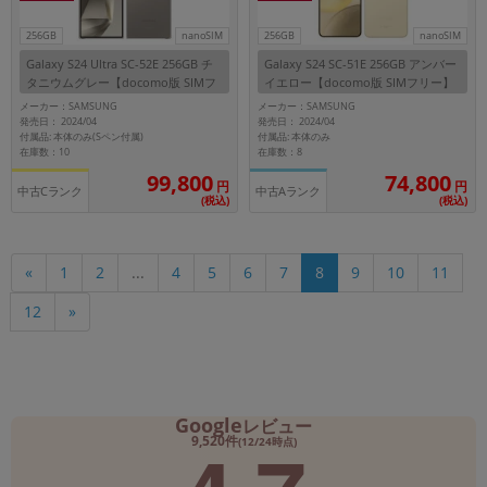
256GB
nanoSIM
256GB
nanoSIM
Galaxy S24 Ultra SC-52E 256GB チ
Galaxy S24 SC-51E 256GB アンバー
タニウムグレー【docomo版 SIMフ
イエロー【docomo版 SIMフリー】
リー】
メーカー：SAMSUNG
メーカー：SAMSUNG
発売日： 2024/04
発売日： 2024/04
付属品: 本体のみ(Sペン付属)
付属品: 本体のみ
在庫数：10
在庫数：8
99,800
74,800
円
円
中古Cランク
中古Aランク
(税込)
(税込)
«
1
2
...
4
5
6
7
8
9
10
11
12
»
Google
レビュー
9,520件
(12/24時点)