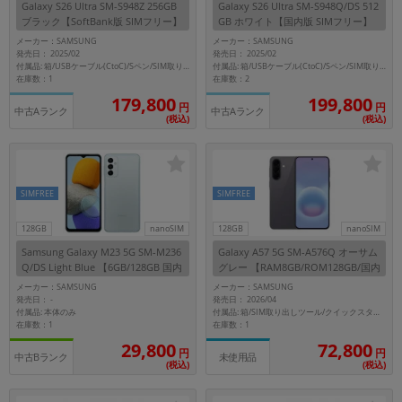
Galaxy S26 Ultra SM-S948Z 256GB
Galaxy S26 Ultra SM-S948Q/DS 512
ブラック【SoftBank版 SIMフリー】
GB ホワイト【国内版 SIMフリー】
メーカー：SAMSUNG
メーカー：SAMSUNG
発売日： 2025/02
発売日： 2025/02
付属品: 箱/USBケーブル(CtoC)/Sペン/SIM取り出し用ピン/マニュアル
付属品: 箱/USBケーブル(CtoC)/Sペン/SIM取り出し用ピン/マニュアル
在庫数：1
在庫数：2
179,800
199,800
円
円
中古Aランク
中古Aランク
(税込)
(税込)
SIMFREE
SIMFREE
128GB
nanoSIM
128GB
nanoSIM
Samsung Galaxy M23 5G SM-M236
Galaxy A57 5G SM-A576Q オーサム
Q/DS Light Blue 【6GB/128GB 国内
グレー 【RAM8GB/ROM128GB/国内
版SIMフリー】
版 SIMフリー】
メーカー：SAMSUNG
メーカー：SAMSUNG
発売日：
発売日： 2026/04
-
付属品: 本体のみ
付属品: 箱/SIM取り出しツール/クイックスタートガイド
在庫数：1
在庫数：1
29,800
72,800
円
円
中古Bランク
未使用品
(税込)
(税込)