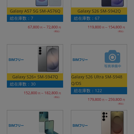
「iPhone」「Xperia」「Galaxy」など
Galaxy A57 5G SM-A576Q
Galaxy S26 SM-S942Q
メーカー
総在庫数：7
総在庫数：67
製造、販売メーカーの絞り込み
「Apple」「SONY」「SHARP」など
119,800
154,800
67,800
72,800
～
～
円
円
円
円
（税込）
（税込）
機能・特徴
商品の搭載機能による絞り込み
「5G対応」「防水」「ワンセグ」など
ドライブ
ドライブの絞り込み
ランク
Galaxy S26 Ultra SM-S948
Galaxy S26+ SM-S947Q
商品状態の絞り込み
Q/DS
総在庫数：30
「新品」「未使用」「中古」など
総在庫数：122
152,800
182,800
～
円
円
CPU
（税込）
179,800
259,800
～
円
円
CPUの絞り込み
（税込）
OS
OSの絞り込み
メモリ