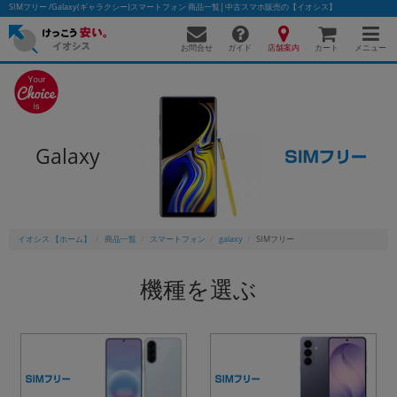
SIMフリー /Galaxy(ギャラクシー)スマートフォン 商品一覧│中古スマホ販売の【イオシス】
お問合せ
店舗案内
メニュー
ガイド
カート
かんたんパソコン検索に切り替える
Galaxy
フリーワード
除外ワード
イオシス 【ホーム】
商品一覧
スマートフォン
galaxy
SIMフリー
人気の検索ワード：
Let's note
EliteBook
MacBook
機種を選ぶ
カテゴリー
商品ジャンルの絞り込み
「スマートフォン」「タブレット」など
シリーズ
商品シリーズ名・ブランド名の絞り込み。