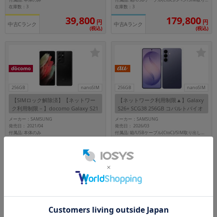
付属品: 本体のみ
付属品: 箱/USBケーブル(CtoC)/Sペン/SIM取り出し用ピン/マニュアル
在庫数：3
在庫数：3
39,800
179,800
円
円
中古Cランク
中古Aランク
(税込)
(税込)
256GB
nanoSIM
256GB
nanoSIM
【SIMロック解除済】【ネットワー
【ネットワーク利用制限▲】Galaxy
ク利用制限－】docomo Galaxy S21
S26+ SCG38 256GB コバルトバイオ
Ultra 5G SC-52B ファントムブラッ
レット【au版 SIMフリー】
メーカー：SAMSUNG
メーカー：SAMSUNG
ク
発売日： 2021/04
発売日： 2026/03
付属品: 本体のみ
付属品: 箱/USBケーブル(CtoC)/SIM取り出し用ピン/クイックスタートガイド
在庫数：2
在庫数：2
39,800
154,800
円
円
中古Cランク
未使用品
(税込)
(税込)