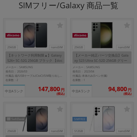
SIMフリー/Galaxy 商品一覧
256GB
nanoSIM
256GB
nanoSIM
【ネットワーク利用制限▲】Galaxy
【メーカー純正パーツ交換品】Gala
S26+ SC-52G 256GB ブラック 【doc
xy S23 Ultra SC-52D 256GB グリー
omo版 SIMフリー】
ン【docomo版 SIMフリー】
メーカー：SAMSUNG
メーカー：SAMSUNG
発売日： 2026/03
発売日： 2023/04
付属品: 本体のみ(Sペン付属)
付属品: 箱/USBケーブル(CtoC)/SIM取り出し用ピン/クイックスタートガイド
在庫数：2
在庫数：1
147,800
94,800
円
円
中古Aランク
中古Aランク
(税込)
(税込)
SIMFREE
256GB
nanoSIM
512GB
nanoSIM