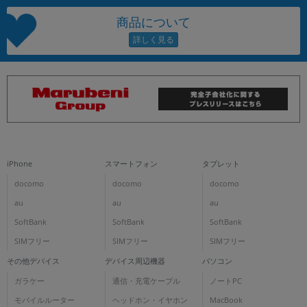
商品について
iPhone
スマートフォン
タブレット
docomo
docomo
docomo
au
au
au
SoftBank
SoftBank
SoftBank
SIMフリー
SIMフリー
SIMフリー
その他デバイス
デバイス周辺機器
パソコン
ガラケー
通信・充電ケーブル
ノートPC
モバイルルーター
ヘッドホン・イヤホン
MacBook