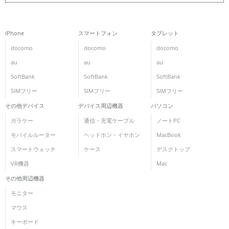
iPhone
スマートフォン
タブレット
docomo
docomo
docomo
au
au
au
SoftBank
SoftBank
SoftBank
SIMフリー
SIMフリー
SIMフリー
その他デバイス
デバイス周辺機器
パソコン
ガラケー
通信・充電ケーブル
ノートPC
モバイルルーター
ヘッドホン・イヤホン
MacBook
スマートウォッチ
ケース
デスクトップ
VR機器
Mac
その他周辺機器
モニター
マウス
キーボード