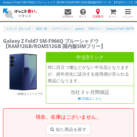
Galaxy Z Fold7 SM-F966Q ブルーシャドウ【RAM12GB/ROM512GB 国内版SIMフリー】 【中古B
お問合せ
店舗案内
メニュー
ガイド
カート
イオシス 【ホーム】
商品一覧
スマートフォン
galaxy
SIMフリー
Galaxy Z Fold7 SM-F96
Galaxy Z Fold7 SM-F966Q ブルーシャドウ
【RAM12GB/ROM512GB 国内版SIMフリー】
かんたんパソコン検索に切り替える
中古Bランク
特に目立つ傷などがない中古品となります
フリーワード
が、経年劣化に該当する使用感が見られる
商品になります。
除外ワード
当社３ヶ月間保証
人気の検索ワード：
Let's note
EliteBook
MacBook
※画像はイメージです
詳細はこちら
カテゴリー
商品ジャンルの絞り込み
「スマートフォン」「タブレット」など
現在、在庫はございません。
シリーズ
似た商品を探す
商品シリーズ名・ブランド名の絞り込み。