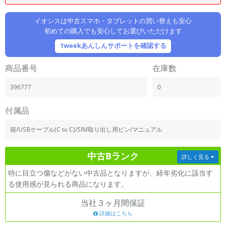
「iPhone」「Xperia」「Galaxy」など
メーカー
イオシスは中古スマホ・タブレットの買い替えも安心
初めての購入でも安心してお選びいただけます
製造、販売メーカーの絞り込み
「Apple」「SONY」「SHARP」など
1weekあんしんサポートを確認する
機能・特徴
商品番号
在庫数
商品の搭載機能による絞り込み
「5G対応」「防水」「ワンセグ」など
396777
0
ドライブ
ドライブの絞り込み
付属品
ランク
箱/USBケーブル(C to C)/SIM取り出し用ピン/マニュアル
商品状態の絞り込み
「新品」「未使用」「中古」など
中古Bランク
詳しく見る
CPU
特に目立つ傷などがない中古品となりますが、経年劣化に該当す
CPUの絞り込み
る使用感が見られる商品になります。
OS
当社３ヶ月間保証
OSの絞り込み
詳細はこちら
メモリ