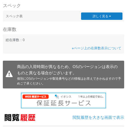
スペック
~
スペック表
詳しく見る
容量
在庫数
~
総在庫数：0
モニタサイズ
※ページ上の在庫数表示について
~
商品の入荷時期が異なるため、OSのバージョンは表示の
価格
ものと異なる場合がございます。
円 ～
円
個別にOSのバージョンや製造番号などの情報はお答えできかねますので予
めご了承ください。
発売日
月 から
年
閲覧履歴を大きな画面で表示
月 まで
年