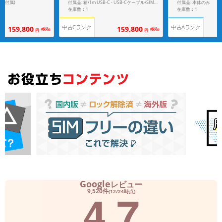
ペン付属)
付属品: 本体のみ
付属品: 箱/1m USB-C - USB-Cケーブル/SIM取り出しツール/マニュアル
在庫数：1
在庫数：1
中古Cランク
中古Aランク
159,800
159,800
(税込)
(税込)
円
円
Google
レビュー
4.7
9,520件
(12/24時点)