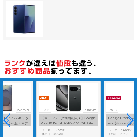
各項目のチェックボックスは「or検索」となります。
ただし機能別のみ「and検索」となります。
nanoSIM
512GB
nanoSIM
128GB
ra SCG32 256GB チタ
【ネットワーク利用制限▲】Google
Google Pixel8 GZ
ー【au版 SIMフ
Pixel10 Pro XL GYPW4 512GB Obsi
ian【docomo版
dian【au版SIMフリー】
G
メーカー：Google
メーカー：Google
発売日：2025/08
発売日：2023/10