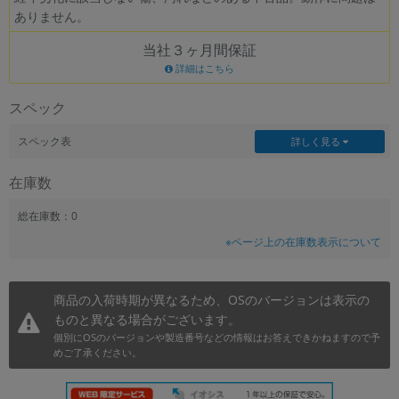
ありません。
~
当社３ヶ月間保証
容量
詳細はこちら
~
スペック
モニタサイズ
スペック表
詳しく見る
~
在庫数
価格
総在庫数：0
※ページ上の在庫数表示について
円 ～
円
商品の入荷時期が異なるため、OSのバージョンは表示の
ものと異なる場合がございます。
発売日
個別にOSのバージョンや製造番号などの情報はお答えできかねますので予
月 から
年
めご了承ください。
月 まで
年