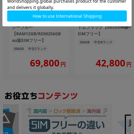
Galaxy Z Fold5 SCG22 アイ
Galaxy S23 SC-51D ファン
シーブルー
トムブラック【docomo版
【RAM12GB/ROM256GB
SIMフリー】
au版SIMフリー】
256GB
中古Bランク
256GB
中古Cランク
69,800
42,800
円
円