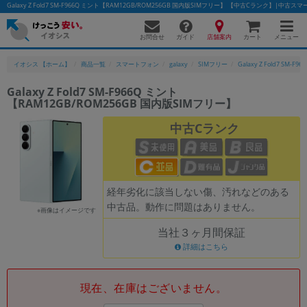
Galaxy Z Fold7 SM-F966Q ミント【RAM12GB/ROM256GB 国内版SIMフリー】 【中古Cランク】|
お問合せ
店舗案内
メニュー
ガイド
カート
イオシス 【ホーム】
商品一覧
スマートフォン
galaxy
SIMフリー
Galaxy Z Fold7 SM-F96
Galaxy Z Fold7 SM-F966Q ミント
【RAM12GB/ROM256GB 国内版SIMフリー】
かんたんパソコン検索に切り替える
中古Cランク
フリーワード
除外ワード
経年劣化に該当しない傷、汚れなどのある
中古品。動作に問題はありません。
人気の検索ワード：
Let's note
EliteBook
MacBook
※画像はイメージです
当社３ヶ月間保証
カテゴリー
詳細はこちら
商品ジャンルの絞り込み
「スマートフォン」「タブレット」など
シリーズ
現在、在庫はございません。
商品シリーズ名・ブランド名の絞り込み。