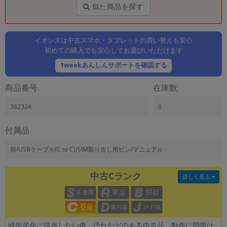
「iPhone」「Xperia」「Galaxy」など
似た商品を探す
メーカー
製造、販売メーカーの絞り込み
「Apple」「SONY」「SHARP」など
イオシスは中古スマホ・タブレットの買い替えも安心
初めての購入でも安心してお選びいただけます
機能・特徴
1weekあんしんサポートを確認する
商品の搭載機能による絞り込み
「5G対応」「防水」「ワンセグ」など
商品番号
在庫数
ドライブ
ドライブの絞り込み
382324
0
ランク
付属品
商品状態の絞り込み
「新品」「未使用」「中古」など
箱/USBケーブル(C to C)/SIM取り出し用ピン/マニュアル
CPU
CPUの絞り込み
中古Cランク
詳しく見る
OS
OSの絞り込み
メモリ
経年劣化に該当しない傷、汚れなどのある中古品。動作に問題は