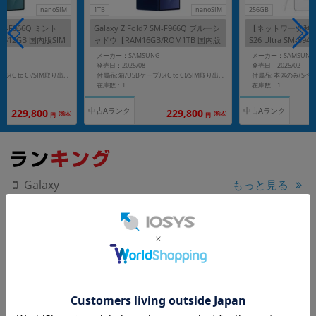
nanoSIM
1TB
nanoSIM
256GB
7 SM-F966Q ミント
Galaxy Z Fold7 SM-F966Q ブルーシ
【ネットワーク利用制
M512GB 国内版SIM
ャドウ【RAM16GB/ROM1TB 国内版
S26 Ultra SM-S9
SIMフリー】
【SoftBank版 S
G
メーカー：SAMSUNG
メーカー：SAMSUNG
発売日：2025/08
発売日：2025/02
付属品: 本体のみ(Sペ
付属品: 箱/USBケーブル(C to C)/SIM取り出し用ピン/マニュアル
付属品: 箱/USBケーブル(C to C)/SIM取り出し用ピン/マニュアル
在庫数：1
在庫数：1
中古Aランク
中古Aランク
229,800
229,800
(税込)
(税込)
円
円
もっと見る
Galaxy