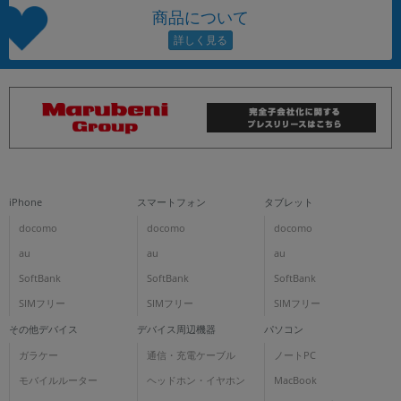
商品について
iPhone
スマートフォン
タブレット
docomo
docomo
docomo
au
au
au
SoftBank
SoftBank
SoftBank
SIMフリー
SIMフリー
SIMフリー
その他デバイス
デバイス周辺機器
パソコン
ガラケー
通信・充電ケーブル
ノートPC
モバイルルーター
ヘッドホン・イヤホン
MacBook