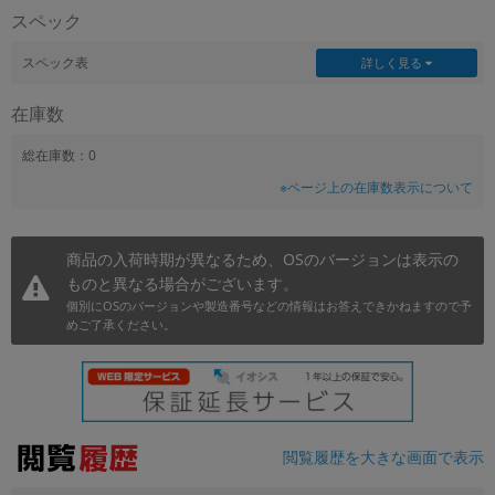
スペック
~
スペック表
詳しく見る
容量
在庫数
~
総在庫数：0
モニタサイズ
※ページ上の在庫数表示について
~
商品の入荷時期が異なるため、OSのバージョンは表示の
価格
ものと異なる場合がございます。
円 ～
円
個別にOSのバージョンや製造番号などの情報はお答えできかねますので予
めご了承ください。
発売日
月 から
年
閲覧履歴を大きな画面で表示
月 まで
年