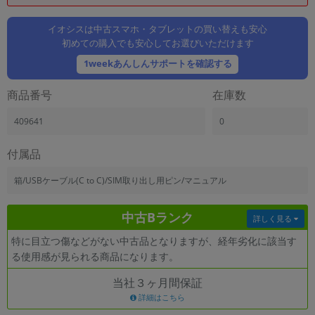
「iPhone」「Xperia」「Galaxy」など
メーカー
イオシスは中古スマホ・タブレットの買い替えも安心
初めての購入でも安心してお選びいただけます
製造、販売メーカーの絞り込み
「Apple」「SONY」「SHARP」など
1weekあんしんサポートを確認する
機能・特徴
商品番号
在庫数
商品の搭載機能による絞り込み
「5G対応」「防水」「ワンセグ」など
409641
0
ドライブ
ドライブの絞り込み
付属品
ランク
箱/USBケーブル(C to C)/SIM取り出し用ピン/マニュアル
商品状態の絞り込み
「新品」「未使用」「中古」など
中古Bランク
詳しく見る
CPU
特に目立つ傷などがない中古品となりますが、経年劣化に該当す
CPUの絞り込み
る使用感が見られる商品になります。
OS
当社３ヶ月間保証
OSの絞り込み
詳細はこちら
メモリ