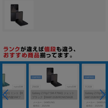
各項目のチェックボックスは「or検索」となります。
ただし機能別のみ「and検索」となります。
SIMFREE
SIMFREE
nanoSIM
256GB
nanoSIM
512GB
7 SM-F766Q ミント【R
Galaxy Z Flip7 SM-F766Q ジェット
Galaxy Z Flip7 
12GB 国内版SIMフ
ブラック【RAM12GB/ROM256GB
AM12GB/ROM51
国内版SIMフリー】
リー】
G
メーカー：SAMSUNG
メーカー：SAMSUNG
発売日：2025/08
発売日：2025/08