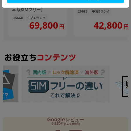
【RAM12GB/ROM256GB
SIMフリー】
au版SIMフリー】
256GB
中古Bランク
256GB
中古Cランク
69,800
42,800
円
円
Google
レビュー
9,520件
(12/24時点)