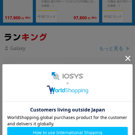
付属品: 箱/USBケーブル(C to C)/SIM取り出し用ピン/マニュアル
在庫数：1
在庫数：1
中古Cランク
中古Cランク
117,800
97,800
(税込)
(税込)
円
円
もっと見る
Galaxy
Galaxy Z Fold5 SCG22 アイ
Galaxy S23 SC-51D ファン
シーブルー
トムブラック【docomo版