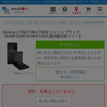
Galaxy Z Flip7 SM-F766Q ジェットブラック【RAM12GB/ROM512GB 国内版SIMフリー】 【中古
お問合せ
店舗案内
メニュー
ガイド
カート
イオシス 【ホーム】
商品一覧
スマートフォン
galaxy
SIMフリー
Galaxy Z Flip7 SM-F766
Galaxy Z Flip7 SM-F766Q ジェットブラック
【RAM12GB/ROM512GB 国内版SIMフリー】
かんたんパソコン検索に切り替える
中古Bランク
特に目立つ傷などがない中古品となります
フリーワード
が、経年劣化に該当する使用感が見られる
商品になります。
除外ワード
当社３ヶ月間保証
人気の検索ワード：
Let's note
EliteBook
MacBook
※画像はイメージです
詳細はこちら
カテゴリー
商品ジャンルの絞り込み
「スマートフォン」「タブレット」など
現在、在庫はございません。
シリーズ
似た商品を探す
商品シリーズ名・ブランド名の絞り込み。